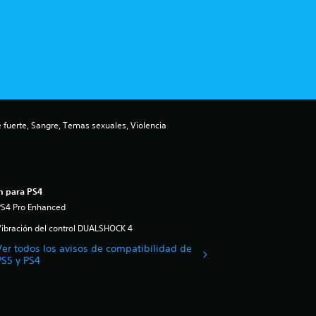
 fuerte, Sangre, Temas sexuales, Violencia
n para PS4
PS4 Pro Enhanced
ibración del control DUALSHOCK 4
Ver todos los avisos de compatibilidad de
PS5 y PS4