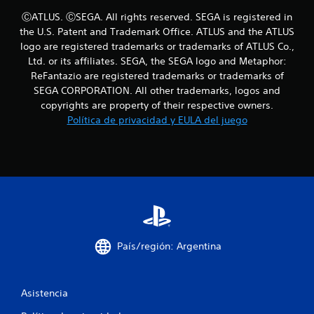
ⒸATLUS. ⒸSEGA. All rights reserved. SEGA is registered in
S
the U.S. Patent and Trademark Office. ATLUS and the ATLUS
e
logo are registered trademarks or trademarks of ATLUS Co.,
p
Ltd. or its affiliates. SEGA, the SEGA logo and Metaphor:
u
ReFantazio are registered trademarks or trademarks of
e
SEGA CORPORATION. All other trademarks, logos and
d
copyrights are property of their respective owners.
e
Política de privacidad y EULA del juego
j
u
g
a
r
s
i
n
p
País/región: Argentina
u
l
s
a
Asistencia
c