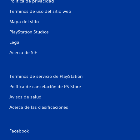
Política de privacidad
i
o
Términos de uso del sitio web
n
e
Mapa del sitio
s
PlayStation Studios
s
i
Legal
m
u
Acerca de SIE
l
t
á
Términos de servicio de PlayStation
n
e
Política de cancelación de PS Store
a
s
Avisos de salud
d
Acerca de las clasificaciones
e
b
o
t
Facebook
o
n