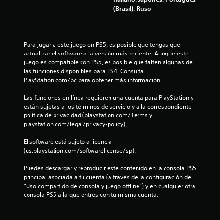
i
d
e
(Brasil), Ruso
e
l
o
n
o
t
d
n
r
e
Para jugar a este juego en PS5, es posible que tengas que 
o
j
actualizar el software a la versión más reciente. Aunque este 
d
e
a
juego es compatible con PS5, es posible que falten algunas de 
e
s
las funciones disponibles para PS4. Consulta 
u
s
t
PlayStation.com/bc para obtener más información.
n
e
l
.
Las funciones en línea requieren una cuenta para PlayStation y 
í
están sujetas a los términos de servicio y a la correspondiente 
m
política de privacidad (playstation.com/Terms y 
i
playstation.com/legal/privacy-policy).
t
e
El software está sujeto a licencia 
d
(us.playstation.com/softwarelicense/sp).
e
t
Puedes descargar y reproducir este contenido en la consola PS5 
i
principal asociada a tu cuenta (a través de la configuración de 
e
“Uso compartido de consola y juego offline”) y en cualquier otra 
m
consola PS5 a la que entres con tu misma cuenta.
p
o
.