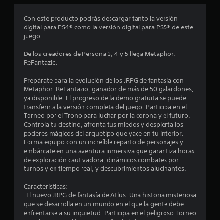
l
c
e
P
d
Con este producto podrás descargar tanto la versión
u
o
e
digital para PS4® como la versión digital para PS5® de este
e
s
juego.
d
e
j
e
u
De los creadores de Persona 3, 4 y 5 llega Metaphor:
s
g
s
ReFantazio.
c
a
r
r
t
Prepárate para la evolución de los JRPG de fantasía con
e
y
Metaphor: ReFantazio, ganador de más de 50 galardones,
a
d
r
ya disponible. El progreso de la demo gratuita se puede
r
e
transferir a la versión completa del juego. Participa en el
p
s
e
Torneo por el Trono para luchar por la corona y el futuro.
u
p
Controla tu destino, afronta tus miedos y despierta los
n
l
poderes mágicos del arquetipo que yace en tu interior.
l
t
a
Forma equipo con un increíble reparto de personajes y
o
z
embárcate en una aventura inmersiva que garantiza horas
l
s
a
de exploración cautivadora, dinámicos combates por
d
r
turnos y en tiempo real, y descubrimientos alucinantes.
a
e
t
g
e
Características:
s
u
p
-El nuevo JRPG de fantasía de Atlus: Una historia misteriosa
a
o
que se desarrolla en un mundo en el que la gente debe
e
r
r
enfrentarse a su inquietud. Participa en el peligroso Torneo
d
l