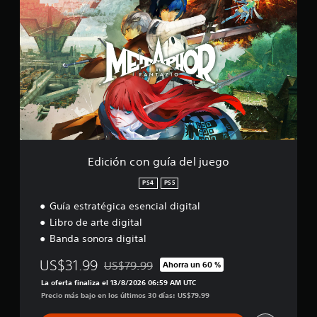
d
t
ó
i
i
n
c
r
d
i
l
e
ó
o
t
n
s
u
c
j
t
o
o
o
n
y
r
g
s
i
u
t
a
í
i
l
a
c
Edición con guía del juego
d
d
k
e
e
s
PS4
PS5
l
l
.
g
Guía estratégica esencial digital
j
a
u
Libro de arte digital
m
S
e
Banda sonora digital
e
e
g
p
p
o
US$31.99
US$79.99
l
Ahorra un 60 %
Rebajado del precio original de US$79.99
u
a
La oferta finaliza el 13/8/2026 06:59 AM UTC
e
y
Precio más bajo en los últimos 30 días: US$79.99
d
e
e
n