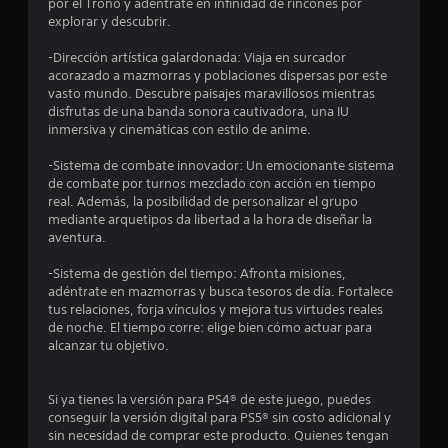
por el Trono y adéntrate en infinidad de rincones por
n
a
o
explorar y descubrir.
d
s
o
u
m
-Dirección artística galardonada: Viaja en surcador
m
e
acorazado a mazmorras y poblaciones dispersas por este
a
n
n
vasto mundo. Descubre paisajes maravillosos mientras
n
ú
disfrutas de una banda sonora cautivadora, una IU
u
t
s
inmersiva y cinemáticas con estilo de anime.
a
s
l
o
i
-Sistema de combate innovador: Un emocionante sistema
p
n
de combate por turnos mezclado con acción en tiempo
a
t
n
real. Además, la posibilidad de personalizar el grupo
r
e
mediante arquetipos da libertad a la hora de diseñar la
a
a
c
aventura.
q
e
u
l
s
-Sistema de gestión del tiempo: Afronta misiones,
e
i
adéntrate en mazmorras y busca tesoros de día. Fortalece
p
d
d
tus relaciones, forja vínculos y mejora tus virtudes reales
u
a
de noche. El tiempo corre: elige bien cómo actuar para
e
d
e
alcanzar tu objetivo.
d
d
a
e
2
s
p
Si ya tienes la versión para PS4® de este juego, puedes
v
u
2
conseguir la versión digital para PS5® sin costo adicional y
o
l
sin necesidad de comprar este producto. Quienes tengan
l