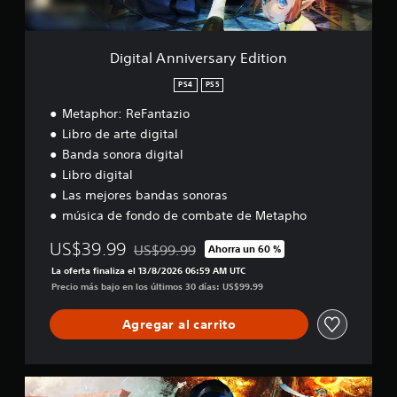
i
n
s
m
v
a
P
p
e
l
u
l
r
g
Digital Anniversary Edition
e
e
s
u
d
t
a
n
PS4
PS5
e
o
r
a
s
s
Metaphor: ReFantazio
y
s
r
.
E
o
Libro de arte digital
e
d
p
Banda sonora digital
v
i
c
i
Libro digital
t
i
s
i
Las mejores bandas sonoras
o
a
o
n
música de fondo de combate de Metapho
r
n
e
l
s
US$39.99
US$99.99
Ahorra un 60 %
a
Rebajado del precio original de US$99.99
p
i
La oferta finaliza el 13/8/2026 06:59 AM UTC
a
n
Precio más bajo en los últimos 30 días: US$99.99
r
f
a
o
i
Agregar al carrito
r
n
m
v
a
e
c
E
r
i