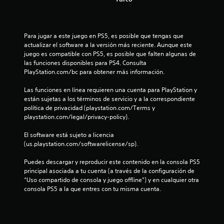
s
e
Para jugar a este juego en PS5, es posible que tengas que 
actualizar el software a la versión más reciente. Aunque este 
n
juego es compatible con PS5, es posible que falten algunas de 
las funciones disponibles para PS4. Consulta 
u
PlayStation.com/bc para obtener más información.
n
Las funciones en línea requieren una cuenta para PlayStation y 
están sujetas a los términos de servicio y a la correspondiente 
t
política de privacidad (playstation.com/Terms y 
playstation.com/legal/privacy-policy).
o
El software está sujeto a licencia 
t
(us.playstation.com/softwarelicense/sp).
Puedes descargar y reproducir este contenido en la consola PS5 
a
principal asociada a tu cuenta (a través de la configuración de 
“Uso compartido de consola y juego offline”) y en cualquier otra 
l
consola PS5 a la que entres con tu misma cuenta.
d
e