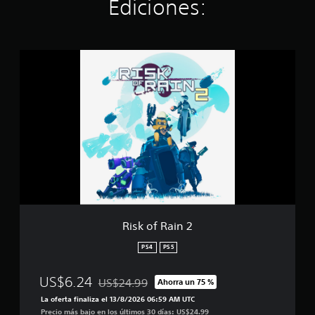
Ediciones:
e
l
l
a
R
s
i
e
s
n
k
u
o
n
f
t
R
o
a
t
i
a
n
l
2
d
e
1
Risk of Rain 2
2
m
PS4
PS5
i
l
c
US$6.24
US$24.99
Ahorra un 75 %
Rebajado del precio original de US$24.99
a
La oferta finaliza el 13/8/2026 06:59 AM UTC
l
Precio más bajo en los últimos 30 días: US$24.99
i