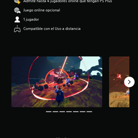
Admite hasta 4 jugadores online que tengan PS Plus
:
4
Juego online opcional
.
1 jugador
5
1
Compatible con el Uso a distancia
e
s
t
r
e
l
l
a
s
d
e
c
i
n
c
o
e
s
t
r