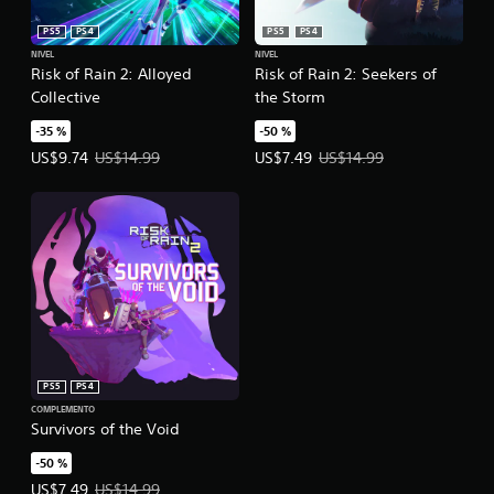
PS5
PS4
PS5
PS4
NIVEL
NIVEL
Risk of Rain 2: Alloyed
Risk of Rain 2: Seekers of
Collective
the Storm
-35 %
-50 %
Precio de la oferta: US$9.74. Precio original: US$14.99.
Precio de la oferta: US$7.49. Prec
US$9.74
US$14.99
US$7.49
US$14.99
PS5
PS4
COMPLEMENTO
Survivors of the Void
-50 %
Precio de la oferta: US$7.49. Precio original: US$14.99.
US$7.49
US$14.99