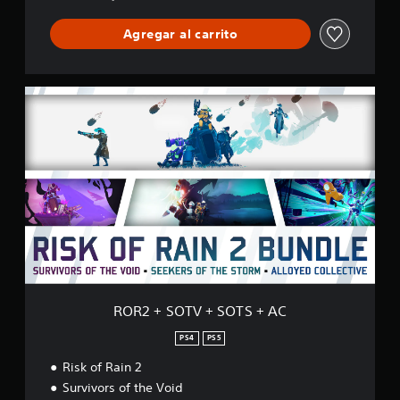
f
i
Agregar al carrito
c
a
c
R
i
O
o
R
n
2
e
+
s
S
O
T
V
+
S
O
T
S
ROR2 + SOTV + SOTS + AC
+
A
PS4
PS5
C
Risk of Rain 2
Survivors of the Void