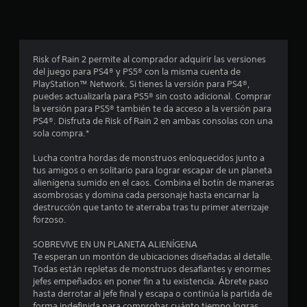
p
r
o
Risk of Rain 2 permite al comprador adquirir las versiones
del juego para PS4® y PS5® con la misma cuenta de
m
PlayStation™ Network. Si tienes la versión para PS4®,
puedes actualizarla para PS5® sin costo adicional. Comprar
e
la versión para PS5® también te da acceso a la versión para
PS4®. Disfruta de Risk of Rain 2 en ambas consolas con una
d
sola compra.*
i
Lucha contra hordas de monstruos enloquecidos junto a
tus amigos o en solitario para lograr escapar de un planeta
o
alienígena sumido en el caos. Combina el botín de maneras
asombrosas y domina cada personaje hasta encarnar la
:
destrucción que tanto te aterraba tras tu primer aterrizaje
forzoso.
4
SOBREVIVE EN UN PLANETA ALIENÍGENA
.
Te esperan un montón de ubicaciones diseñadas al detalle.
Todas están repletas de monstruos desafiantes y enormes
5
jefes empeñados en poner fin a tu existencia. Ábrete paso
hasta derrotar al jefe final y escapa o continúa la partida de
forma indefinida para comprobar cuánto tiempo logras