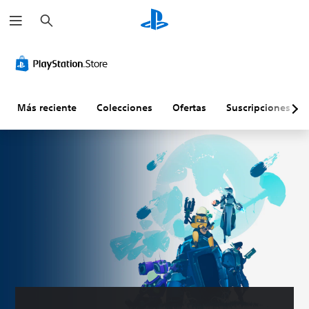
B
u
s
c
a
r
Más reciente
Colecciones
Ofertas
Suscripciones