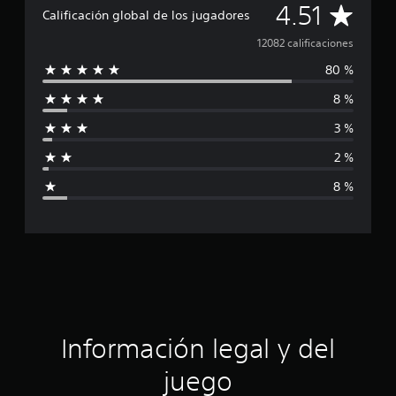
C
4.51
Calificación global de los jugadores
a
12082 calificaciones
80 %
l
8 %
i
3 %
f
2 %
i
8 %
c
a
c
i
ó
Información legal y del
n
juego