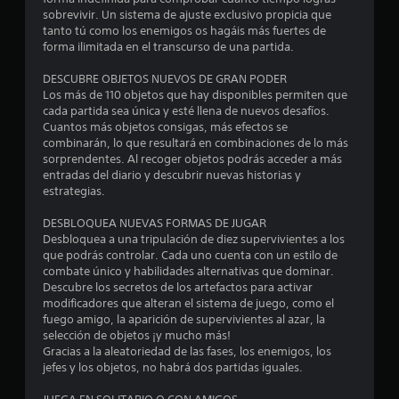
1
sobrevivir. Un sistema de ajuste exclusivo propicia que
tanto tú como los enemigos os hagáis más fuertes de
e
forma ilimitada en el transcurso de una partida.
s
DESCUBRE OBJETOS NUEVOS DE GRAN PODER
Los más de 110 objetos que hay disponibles permiten que
t
cada partida sea única y esté llena de nuevos desafíos.
Cuantos más objetos consigas, más efectos se
r
combinarán, lo que resultará en combinaciones de lo más
sorprendentes. Al recoger objetos podrás acceder a más
e
entradas del diario y descubrir nuevas historias y
estrategias.
l
DESBLOQUEA NUEVAS FORMAS DE JUGAR
l
Desbloquea a una tripulación de diez supervivientes a los
que podrás controlar. Cada uno cuenta con un estilo de
a
combate único y habilidades alternativas que dominar.
Descubre los secretos de los artefactos para activar
s
modificadores que alteran el sistema de juego, como el
fuego amigo, la aparición de supervivientes al azar, la
d
selección de objetos ¡y mucho más!
Gracias a la aleatoriedad de las fases, los enemigos, los
e
jefes y los objetos, no habrá dos partidas iguales.