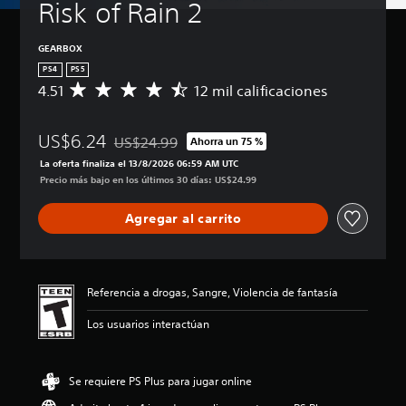
Risk of Rain 2
GEARBOX
PS4
PS5
4.51
12 mil calificaciones
C
a
l
US$6.24
i
US$24.99
Ahorra un 75 %
Rebajado del precio original de US$24.99
f
La oferta finaliza el 13/8/2026 06:59 AM UTC
i
Precio más bajo en los últimos 30 días: US$24.99
c
a
Agregar al carrito
c
i
ó
n
p
Referencia a drogas, Sangre, Violencia de fantasía
r
o
Los usuarios interactúan
m
e
d
Se requiere PS Plus para jugar online
i
o