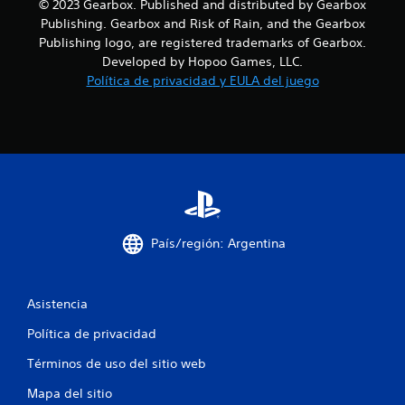
© 2023 Gearbox. Published and distributed by Gearbox
1
Publishing. Gearbox and Risk of Rain, and the Gearbox
Publishing logo, are registered trademarks of Gearbox.
2
Developed by Hopoo Games, LLC.
Política de privacidad y EULA del juego
0
8
2
c
a
País/región: Argentina
l
i
Asistencia
f
Política de privacidad
i
Términos de uso del sitio web
c
Mapa del sitio