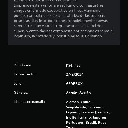
c
JUEGA EN SOLITARIO O CON AMIGOS
Emprende esta aventura en solitario o con hasta tres
i
amigos en el modo cooperativo en línea. Asimismo,
puedes competir en el desafío rotativo de las pruebas
n
prísmicas. Hay incorporaciones completamente nuevas,
como el Capitán y MUL-TI, que se unen al plantel de
c
supervivientes clásicos compuesto por personajes como el
Ingeniero, la Cazadora y, por supuesto, el Comando.
o
e
s
Plataforma:
PS4, PS5
t
Lanzamiento:
27/8/2024
r
Editor:
GEARBOX
Géneros:
Acción, Acción
e
Idiomas de pantalla:
Alemán, Chino -
l
Simplificado, Coreano,
Español, Francés (Francia),
l
Inglés, Italiano, Japonés,
Portugués (Brasil), Ruso,
a
Turco