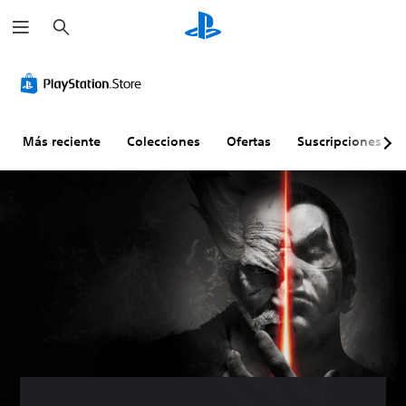
B
u
s
c
a
r
Más reciente
Colecciones
Ofertas
Suscripciones