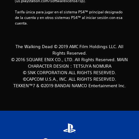
a
(us.playstation.com/softwarelicense/sp).
l
Tarifa única para jugar en el sistema PS4™ principal designado 
de la cuenta y en otros sistemas PS4™ al iniciar sesión con esa 
d
cuenta.
e
4
The Walking Dead © 2019 AMC Film Holdings LLC. All
Rights Reserved.
0
© 2016 SQUARE ENIX CO., LTD. All Rights Reserved. MAIN
CHARACTER DESIGN：TETSUYA NOMURA
5
© SNK CORPORATION ALL RIGHTS RESERVED.
©CAPCOM U.S.A., INC. ALL RIGHTS RESERVED.
4
TEKKEN™7 & ©2019 BANDAI NAMCO Entertainment Inc.
1
c
a
l