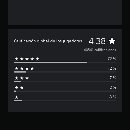
C
4.38
Calificación global de los jugadores
a
40541 calificaciones
72 %
l
12 %
i
7 %
f
2 %
i
8 %
c
a
c