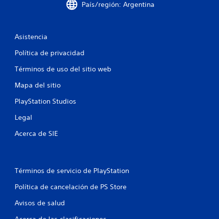
i
País/región: Argentina
f
i
Asistencia
c
Política de privacidad
Términos de uso del sitio web
a
Mapa del sitio
c
PlayStation Studios
i
Legal
o
Acerca de SIE
n
e
Términos de servicio de PlayStation
s
Política de cancelación de PS Store
Avisos de salud