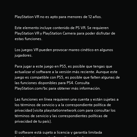
e
l
PlayStation VR no es apto para menores de 12 años.
l
Este elemento incluye contenido de PS VR. Se requieren 
PlayStation VR y PlayStation Camera para poder disfrutar de 
a
estas funciones.
s
Los juegos VR pueden provocar mareo cinético en algunos 
jugadores.
e
Para jugar a este juego en PS5, es posible que tengas que 
n
actualizar el software a la versión más reciente. Aunque este 
juego es compatible con PS5, es posible que falten algunas de 
u
las funciones disponibles para PS4. Consulta 
PlayStation.com/bc para obtener más información.
n
Las funciones en línea requieren una cuenta y están sujetas a 
t
los términos de servicio y a la correspondiente política de 
privacidad (visita playstationnetwork.com para consultar los 
o
términos de servicio y las correspondientes políticas de 
privacidad de tu país).
t
El software está sujeto a licencia y garantía limitada 