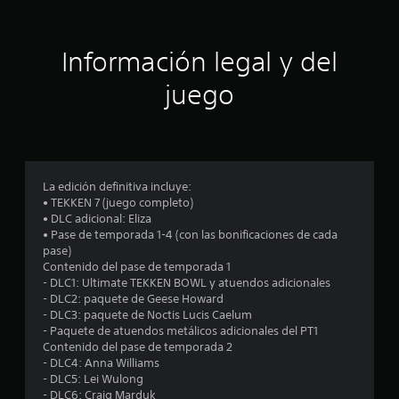
i
ó
Información legal y del
n
juego
p
r
o
La edición definitiva incluye:
• TEKKEN 7 (juego completo)
m
• DLC adicional: Eliza
• Pase de temporada 1-4 (con las bonificaciones de cada
e
pase)
Contenido del pase de temporada 1
d
- DLC1: Ultimate TEKKEN BOWL y atuendos adicionales
- DLC2: paquete de Geese Howard
i
- DLC3: paquete de Noctis Lucis Caelum
- Paquete de atuendos metálicos adicionales del PT1
o
Contenido del pase de temporada 2
- DLC4: Anna Williams
:
- DLC5: Lei Wulong
- DLC6: Craig Marduk