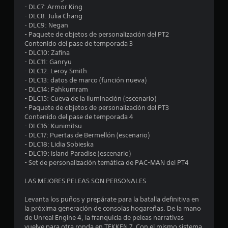
4
- DLC7: Armor King
- DLC8: Julia Chang
.
- DLC9: Negan
- Paquete de objetos de personalización del PT2
3
Contenido del pase de temporada 3
- DLC10: Zafina
- DLC11: Ganryu
8
- DLC12: Leroy Smith
- DLC13: datos de marco (función nueva)
e
- DLC14: Fahkumram
- DLC15: Cueva de la Iluminación (escenario)
s
- Paquete de objetos de personalización del PT3
Contenido del pase de temporada 4
t
- DLC16: Kunimitsu
- DLC17: Puertas de Bermellón (escenario)
r
- DLC18: Lidia Sobieska
- DLC19: Island Paradise (escenario)
e
- Set de personalización temática de PAC-MAN del PT4
l
LAS MEJORES PELEAS SON PERSONALES
l
Levanta los puños y prepárate para la batalla definitiva en
la próxima generación de consolas hogareñas. De la mano
a
de Unreal Engine 4, la franquicia de peleas narrativas
vuelve para otra ronda en TEKKEN 7. Con el mismo sistema