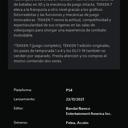
s
de batallas en 3D y la mecánica de juego intacta, TEKKEN 7
eleva a la franquicia a otro nivel gracias a los gráficos
d
fotorrealistas y las funciones y mecánicas de juego
innovadoras. TEKKEN 7 revive la actitud, competitividad y
e
espectacularidad de sus orígenes en las salas de
videojuegos para otorgar una experiencia de combate
c
inolvidable.
i
*TEKKEN 7 (juego completo), TEKKEN 7 edición originales,
los pases de temporada 1 a 4 y los DLC1-19 también se
n
venden por separado. Presta atención y no compres el
mismo contenido dos veces.
c
o
e
Plataforma:
PS4
s
Lanzamiento:
23/11/2021
t
Editor:
Bandai Namco
Entertainment America Inc.
r
Géneros:
Pelea, Acción