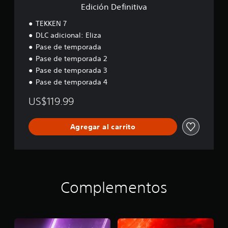
t
Edición Definitiva
i
v
TEKKEN 7
a
DLC adicional: Eliza
Pase de temporada
Pase de temporada 2
Pase de temporada 3
Pase de temporada 4
US$119.99
Agregar al carrito
Complementos