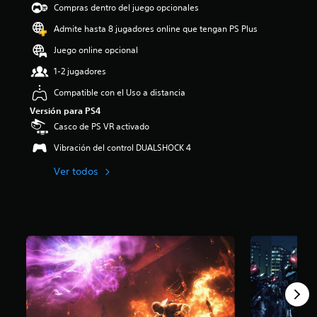
Compras dentro del juego opcionales
i
o
Admite hasta 8 jugadores online que tengan PS Plus
:
4
Juego online opcional
.
1-2 jugadores
3
8
Compatible con el Uso a distancia
e
Versión para PS4
s
t
Casco de PS VR activado
r
Vibración del control DUALSHOCK 4
e
l
Ver todos
l
a
s
d
e
c
i
n
c
o
e
s