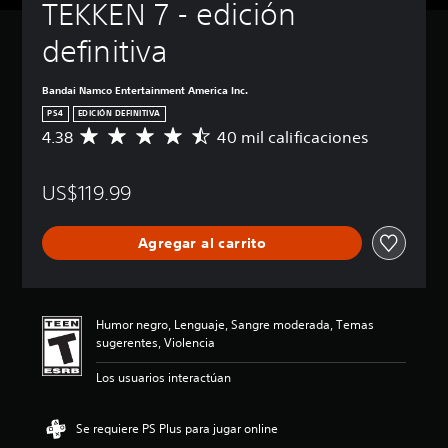
TEKKEN 7 - edición 
definitiva
Bandai Namco Entertainment America Inc.
PS4
EDICIÓN DEFINITIVA
4.38
40 mil calificaciones
C
a
l
US$119.99
i
f
i
Agregar al carrito
c
a
c
i
ó
Humor negro, Lenguaje, Sangre moderada, Temas
n
sugerentes, Violencia
p
r
Los usuarios interactúan
o
m
e
Se requiere PS Plus para jugar online
d