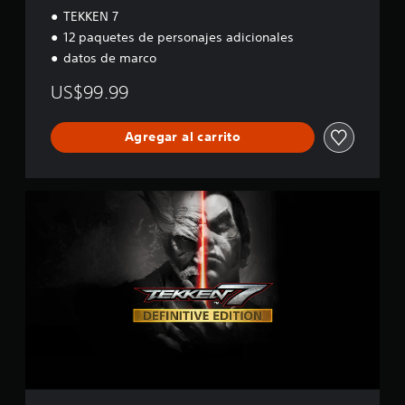
e
TEKKEN 7
s
12 paquetes de personajes adicionales
datos de marco
US$99.99
Agregar al carrito
E
d
i
c
i
ó
n
D
e
f
i
n
i