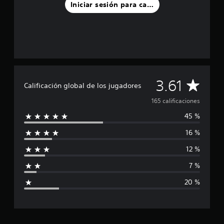
Iniciar sesión para calificar
C
3.61
Calificación global de los jugadores
a
165 calificaciones
45 %
l
16 %
i
12 %
f
7 %
i
20 %
c
a