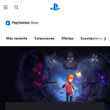
B
u
s
c
a
r
Más reciente
Colecciones
Ofertas
Suscripciones