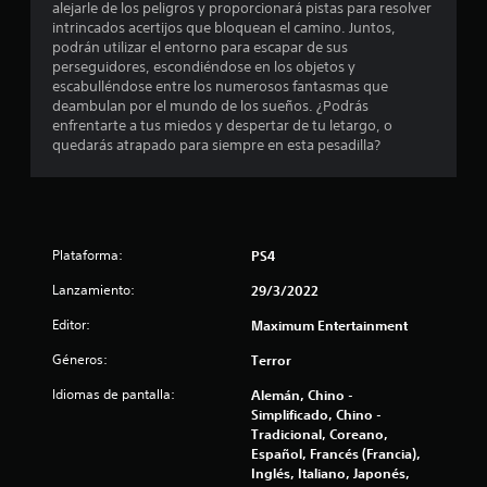
:
alejarle de los peligros y proporcionará pistas para resolver
intrincados acertijos que bloquean el camino. Juntos,
3
podrán utilizar el entorno para escapar de sus
perseguidores, escondiéndose en los objetos y
.
escabulléndose entre los numerosos fantasmas que
deambulan por el mundo de los sueños. ¿Podrás
6
enfrentarte a tus miedos y despertar de tu letargo, o
quedarás atrapado para siempre en esta pesadilla?
1
e
s
Plataforma:
PS4
t
Lanzamiento:
29/3/2022
Editor:
Maximum Entertainment
r
Géneros:
Terror
e
Idiomas de pantalla:
Alemán, Chino -
l
Simplificado, Chino -
Tradicional, Coreano,
l
Español, Francés (Francia),
Inglés, Italiano, Japonés,