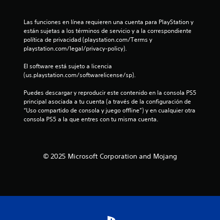
a
i
c
n
o
i
Las funciones en línea requieren una cuenta para PlayStation y 
p
ó
están sujetas a los términos de servicio y a la correspondiente 
n
u
n
política de privacidad (playstation.com/Terms y 
l
v
playstation.com/legal/privacy-policy).
e
s
i
a
s
El software está sujeto a licencia 
s
u
c
(us.playstation.com/softwarelicense/sp).
a
i
l
o
Puedes descargar y reproducir este contenido en la consola PS5 
t
n
principal asociada a tu cuenta (a través de la configuración de 
a
“Uso compartido de consola y juego offline”) y en cualquier otra 
e
m
consola PS5 a la que entres con tu misma cuenta.
s
b
s
i
i
é
m
n
© 2025 Microsoft Corporation and Mojang
s
u
e
l
c
t
o
á
m
n
u
e
n
a