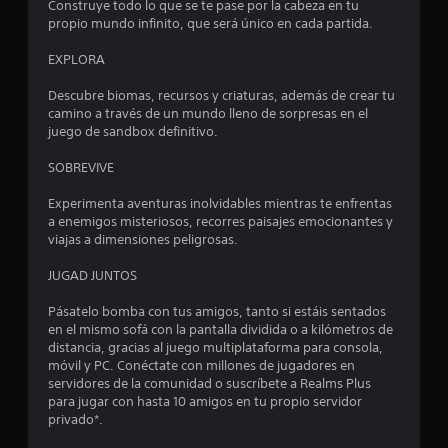
s
e
Construye todo lo que se te pase por la cabeza en tu
d
r
propio mundo infinito, que será único en cada partida.
a
e
s
d
l
EXPLORA
d
a
t
e
c
Descubre biomas, recursos y criaturas, además de crear tu
p
i
r
camino a través de un mundo lleno de sorpresas en el
u
o
juego de sandbox definitivo.
l
n
e
s
a
SOBREVIVE
a
d
l
r
o
Experimenta aventuras inolvidables mientras te enfrentas
l
s
a enemigos misteriosos, recorres paisajes emocionantes y
l
o
c
viajas a dimensiones peligrosas.
s
o
a
b
n
JUGAD JUNTOS
o
e
s
t
l
Pásatelo bomba con tus amigos, tanto si estáis sentados
o
g
en el mismo sofá con la pantalla dividida o a kilómetros de
e
n
a
distancia, gracias al juego multiplataforma para consola,
e
m
móvil y PC. Conéctate con millones de jugadores en
n
s
e
servidores de la comunidad o suscríbete a Realms Plus
r
p
para jugar con hasta 10 amigos en tu propio servidor
u
á
l
privado*.
p
a