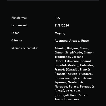
3
a
d
c
e
4
t
i
i
o
1
e
Plataforma:
PS5
n
m
e
c
Lanzamiento:
31/3/2026
p
s
o
Editor:
v
Mojang
a
.
i
Géneros:
Aventura, Arcade, Único
l
s
S
u
Idiomas de pantalla:
Alemán, Búlgaro, Checo,
e
i
a
Chino - Simplificado, Chino -
p
l
Tradicional, Coreano,
f
u
Danés, Esloveno, Español,
e
e
Español (México), Finlandés,
s
i
d
Francés (Canadá), Francés
L
(Francia), Griego, Húngaro,
e
a
c
Indonesio, Inglés, Italiano,
j
i
Japonés, Neerlandés,
u
n
a
Noruego, Polaco, Portugués
g
f
(Brasil), Portugués
a
o
c
(Portugal), Ruso, Sueco,
r
r
Turco, Ucraniano
m
s
i