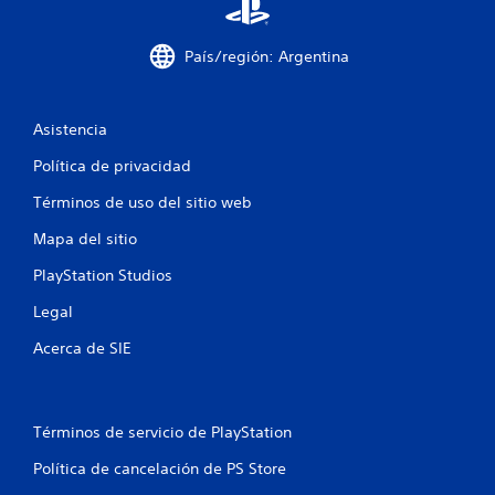
i
s
c
d
a
País/región: Argentina
a
e
t
b
r
o
a
Asistencia
t
v
o
é
Política de privacidad
n
s
e
d
Términos de uso del sitio web
s
e
Mapa del sitio
a
P
u
u
PlayStation Studios
d
e
i
d
Legal
o
e
o
s
Acerca de SIE
v
j
i
u
b
g
r
a
Términos de servicio de PlayStation
a
r
c
y
Política de cancelación de PS Store
i
d