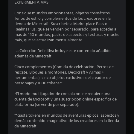
n
i
y
EXPERIMENTA MÁS
d
.
t
a
Consigue mundos emocionantes, objetos cosméticos
m
llenos de estilo y complementos de los creadores en la
A
o
e
tienda de Minecraft. Suscríbete a Marketplace Pass o
l
n
Realms Plus, que se venden por separado, para acceder a
t
t
t
más de 150 mundos, packs de aspectos y texturas y mucho
e
e
más, que se actualizan mensualmente.
o
a
r
d
n
La Colección Definitiva incluye este contenido añadido
e
l
a
además de Minecraft:
n
t
t
d
Cinco complementos (Comida de celebración, Perros de
i
r
rescate, Bloques a montones, Decocraft y Armas +
v
o
e
herramientas), cinco objetos exclusivos del creador de
a
d
personajes y 1000 tokens**.
s
e
1
u
d
*El modo multijugador de consola online requiere una
n
e
9
cuenta de Microsoft y una suscripción online específica de
l
i
plataforma (se vende por separado).
í
6
n
m
**Gasta tokens en mundos de aventuras épicos, aspectos y
d
i
demás contenido imaginativo de los creadores en la tienda
4
i
t
de Minecraft.
c
e