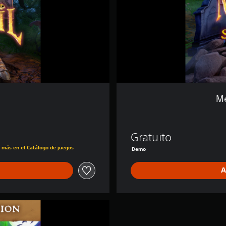
o
r
t
-
L
i
v
e
d
D
Me
e
m
o
Gratuito
s más en el Catálogo de juegos
Demo
A