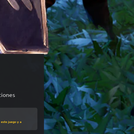
aciones
al de US$29.99
 este juego y a