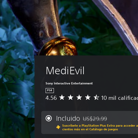
MediEvil
Sony Interactive Entertainment
PS4
4.56
10 mil calific
C
a
l
i
Incluido
US$29.99
Rebajado del precio origin
f
Suscríbete a PlayStation Plus Extra para acceder a
i
cientos más en el Catálogo de juegos
c