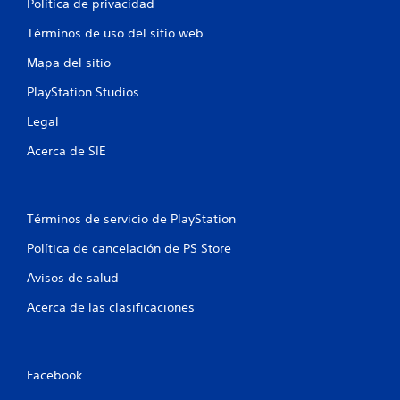
s
a
Política de privacidad
i
l
y
o
a
o
Términos de uso del sitio web
n
v
l
e
i
Mapa del sitio
a
b
s
e
r
PlayStation Studios
r
x
a
á
p
Legal
c
e
p
i
r
i
Acerca de SIE
ó
i
d
n
e
a
d
n
s
e
c
Términos de servicio de PlayStation
d
l
i
c
e
a
Política de cancelación de PS Store
o
b
c
n
o
i
Avisos de salud
t
n
t
r
e
Acerca de las clasificaciones
o
o
m
n
l
á
e
.
t
s
i
Facebook
P
c