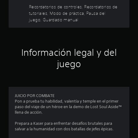
y
e
o
l
Recordatorios de controles, Recordatorios de
s
g
s
o
t
tutoriales, Modo de práctica, Pausa del
.
l
p
i
juego, Guardado manual
a
c
a
r
A
k
a
l
a
s
p
t
j
r
e
u
Información legal y del
d
a
r
s
c
n
juego
e
t
t
a
i
a
t
c
c
b
i
a
l
i
r
v
e
l
a
(
a
JUICIO POR COMBATE
n
s
b
f
Pon a prueba tu habilidad, valentía y temple en el primer
d
á
o
paso del viaje de un héroe en la demo de Lost Soul Aside™
c
e
s
r
llena de acción.
i
i
m
o
n
a
Prepara a Kaser para enfrentar desafíos brutales para
c
d
d
salvar a la humanidad con dos batallas de jefes épicas.
a
e
i
e
)