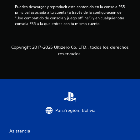
a
n
e
Puedes descargar y reproducir este contenido en la consola PS5 
i
S
r
principal asociada a tu cuenta (a través de la configuración de 
l
c
m
e
“Uso compartido de consola y juego offline”) y en cualquier otra 
a
o
p
consola PS5 a la que entres con tu misma cuenta.
i
v
m
u
i
e
e
f
s
n
d
u
t
Copyright 2017-2025 Ultizero Co. LTD., todos los derechos
i
e
a
o
reservados.
l
j
d
c
m
u
u
e
g
r
a
n
a
a
t
n
r
c
e
t
s
o
e
i
a
i
e
n
t
l
p
r
o
g
País/región: Bolivia
a
u
a
v
n
l
m
é
s
e
s
e
p
a
Asistencia
d
l
c
e