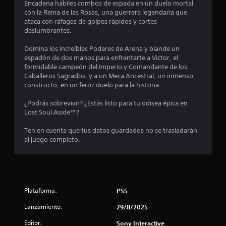
j
Encadena hábiles combos de espada en un duelo mortal
c
s
S
u
con la Reina de las Rosas, una guerrera legendaria que
a
e
g
ataca con ráfagas de golpes rápidos y cortes
c
t
o
a
deslumbrantes.
i
f
r
r
o
r
.
Domina los increíbles Poderes de Arena y blande un
n
e
espadón de dos manos para enfrentarte a Victor, el
e
c
e
formidable campeón del Imperio y Comandante de los
P
e
s
Caballeros Sagrados, y a un Meca Ancestral, un inmenso
l
n
a
d
constructo, en un feroz duelo para la historia.
a
u
e
l
l
s
¿Podrás sobrevivir? ¿Estás listo para tu odisea épica en
a
g
Lost Soul Aside™?
a
u
a
u
d
d
n
Ten en cuenta que tus datos guardados no se trasladarán
e
i
s
a
al juego completo.
l
o
s
j
o
e
L
u
p
a
c
e
n
i
i
g
n
Plataforma:
o
PS5
u
o
f
n
o
P
Lanzamiento:
29/8/2025
e
n
r
u
s
m
Editor:
Sony Interactive
e