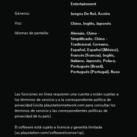
p
t
a
Entertainment
d
a
c
e
r
Géneros:
o
i
Juegos De Rol, Acción
s
a
ó
p
i
Voz:
Chino, Inglés, Japonés
n
t
a
n
d
u
Idiomas de pantalla:
Alemán, Chino -
v
e
a
s
Simplificado, Chino -
e
a
a
Tradicional, Coreano,
r
u
l
r
Español, Español (México),
t
d
e
Francés (Francia), Inglés,
i
i
d
l
Italiano, Japonés, Polaco,
r
o
j
Portugués (Brasil),
l
t
e
u
Portugués (Portugal), Ruso
o
a
e
s
m
6
g
j
b
o
o
i
e
6
Las funciones en línea requieren una cuenta y están sujetas a 
y
é
n
los términos de servicio y a la correspondiente política de 
s
n
c
0
privacidad (visita playstationnetwork.com para consultar los 
t
s
u
términos de servicio y las correspondientes políticas de 
i
e
a
7
privacidad de tu país).
c
c
l
k
o
q
c
El software está sujeto a licencia y garantía limitada 
s
m
u
(us.playstation.com/softwarelicense/sp).
.
u
i