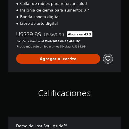
o
d
l
e
Collar de rubíes para reforzar salud
t
n
g
e
a
Insignia de gema para aumentos XP
o
a
j
v
Banda sonora digital
c
m
o
o
e
e
Libro de arte digital
y
z
r
p
s
.
l
l
US$39.89
US$69.99
Ahorra un 43 %
t
Rebajado del precio original de US$69.99
o
a
La oferta finaliza el 13/8/2026 06:59 AM UTC
i
s
y
A
Precio más bajo en los últimos 30 días: US$69.99
c
c
e
u
o
k
n
d
l
Agregar al carrito
c
a
i
o
u
j
o
r
a
u
3
e
l
s
D
s
q
t
p
u
P
a
a
i
Calificaciones
u
b
r
e
e
l
a
r
d
j
e
m
e
u
o
(
s
g
m
b
e
a
e
s
á
r
Demo de Lost Soul Aside™
n
t
s