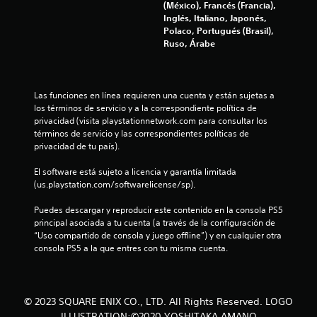
a
p
o
(México), Francés (Francia),
i
d
a
d
Inglés, Italiano, Japonés,
c
e
r
l
e
Polaco, Portugués (Brasil),
i
s
a
l
Ruso, Árabe
o
p
i
d
e
n
a
n
t
a
u
v
r
e
l
s
e
a
a
Las funciones en línea requieren una cuenta y están sujetas a 
a
r
m
5
y
los términos de servicio y a la correspondiente política de 
r
t
á
u
privacidad (visita playstationnetwork.com para consultar los 
e
i
s
1
d
términos de servicio y las correspondientes políticas de 
l
r
g
a
privacidad de tu país).
j
l
r
5
a
u
o
a
m
El software está sujeto a licencia y garantía limitada 
e
s
n
o
(us.playstation.com/softwarelicense/sp).
0
g
j
d
s
o
o
e
t
Puedes descargar y reproducir este contenido en la consola PS5 
1
e
y
p
r
principal asociada a tu cuenta (a través de la configuración de 
n
s
a
a
“Uso compartido de consola y juego offline”) y en cualquier otra 
c
c
t
r
r
consola PS5 a la que entres con tu misma cuenta.
u
i
a
d
a
a
c
q
e
l
k
u
d
l
q
s
e
ó
© 2023 SQUARE ENIX CO., LTD. All Rights Reserved. LOGO
u
.
s
n
i
ILLUSTRATION:©2020 YOSHITAKA AMANO