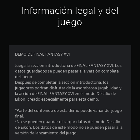
i
y
t
e
s
c
s
g
í
Información legal y del
o
a
t
t
d
p
d
i
juego
u
a
o
c
l
e
r
r
k
o
a
c
e
a
s
p
s
j
g
r
i
d
u
r
a
DEMO DE FINAL FANTASY XVI
e
s
a
c
n
a
t
t
n
Juega la sección introductoria de FINAL FANTASY XVI. Los
i
u
a
d
datos guardados se pueden pasar a la versión completa
c
c
d
b
e
del juego.
a
i
l
s
Después de completar la sección introductoria, los
o
r
o
e
jugadores podrán disfrutar de la asombrosa jugabilidad y
L
l
la acción de FINAL FANTASY XVI en el modo Desafío de
d
(
e
o
a
Eikon, creado especialmente para esta demo.
i
b
s
f
r
á
s
s
o
*Parte del contenido de esta demo puede variar del juego
u
e
s
r
final.
b
t
c
i
m
*No se pueden guardar ni cargar datos del modo Desafío
t
a
c
c
de Eikon. Los datos de este modo no se pueden pasar a la
í
r
d
i
a
versión de lanzamiento del juego.
t
e
o
)