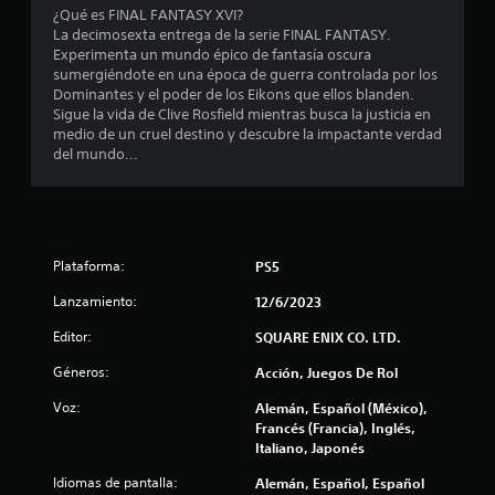
u
e
j
n
¿Qué es FINAL FANTASY XVI?
S
l
u
La decimosexta entrega de la serie FINAL FANTASY.
a
e
o
g
l
Experimenta un mundo épico de fantasía oscura
l
o
s
a
sumergiéndote en una época de guerra controlada por los
f
s
L
r
l
Dominantes y el poder de los Eikons que ellos blanden.
r
e
a
.
Sigue la vida de Clive Rosfield mientras busca la justicia en
e
p
i
a
medio de un cruel destino y descubre la impactante verdad
c
r
n
del mundo...
P
e
e
f
s
n
a
s
o
a
e
u
r
e
l
n
s
m
g
t
a
a
n
u
a
c
Plataforma:
PS5
d
n
n
i
e
u
a
c
Lanzamiento:
12/6/2023
ó
l
s
o
n
n
j
Editor:
SQUARE ENIX CO. LTD.
o
n
v
u
p
u
i
Géneros:
Acción, Juegos De Rol
t
c
e
n
s
i
t
g
u
Voz:
Alemán, Español (México),
o
o
a
o
a
Francés (Francia), Inglés,
n
m
l
Italiano, Japonés
P
t
e
a
a
u
s
ñ
Idiomas de pantalla:
Alemán, Español, Español
d
e