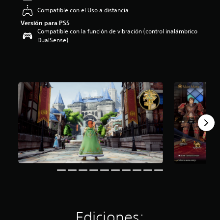
o
Compatible con el Uso a distancia
:
Versión para PS5
4
Compatible con la función de vibración (control inalámbrico
.
DualSense)
7
3
e
s
t
r
e
l
l
a
s
d
e
c
i
n
c
o
e
s
Ediciones: