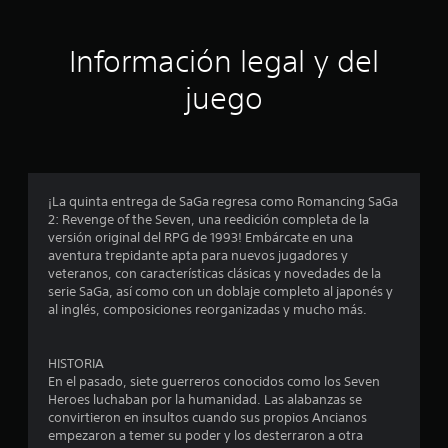
i
ó
Información legal y del
n
juego
p
r
o
¡La quinta entrega de SaGa regresa como Romancing SaGa
2: Revenge of the Seven, una reedición completa de la
m
versión original del RPG de 1993! Embárcate en una
aventura trepidante apta para nuevos jugadores y
e
veteranos, con características clásicas y novedades de la
serie SaGa, así como con un doblaje completo al japonés y
d
al inglés, composiciones reorganizadas y mucho más.
i
HISTORIA
o
En el pasado, siete guerreros conocidos como los Seven
Heroes luchaban por la humanidad. Las alabanzas se
:
convirtieron en insultos cuando sus propios Ancianos
empezaron a temer su poder y los desterraron a otra