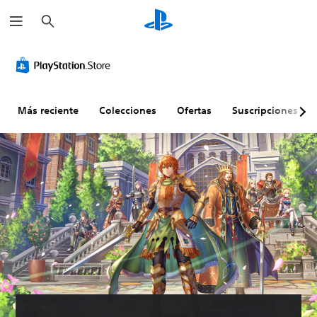
B
u
s
c
a
r
Más reciente
Colecciones
Ofertas
Suscripciones