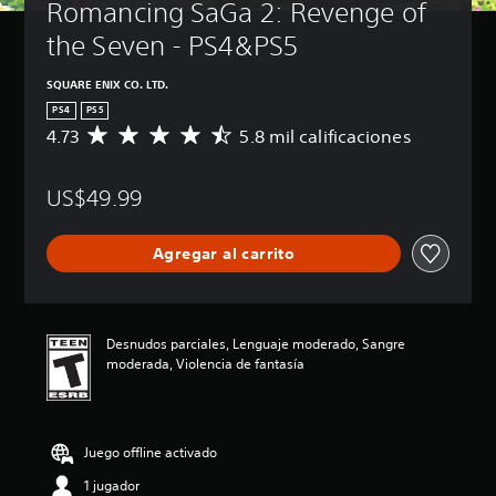
Romancing SaGa 2: Revenge of 
the Seven - PS4&PS5
SQUARE ENIX CO. LTD.
PS4
PS5
4.73
5.8 mil calificaciones
C
a
l
US$49.99
i
f
i
Agregar al carrito
c
a
c
i
ó
Desnudos parciales, Lenguaje moderado, Sangre
n
moderada, Violencia de fantasía
p
r
o
m
Juego offline activado
e
d
1 jugador
i