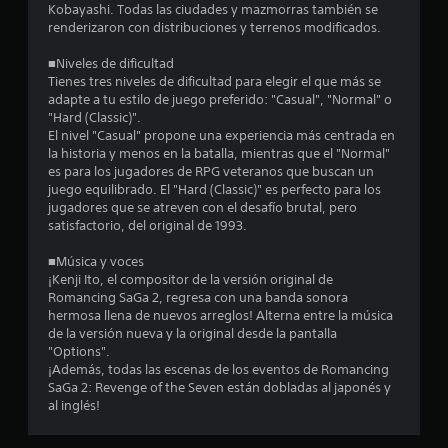
e
Kobayashi. Todas las ciudades y mazmorras también se
renderizaron con distribuciones y terrenos modificados.
l
■Niveles de dificultad
l
Tienes tres niveles de dificultad para elegir el que más se
adapte a tu estilo de juego preferido: "Casual", "Normal" o
a
"Hard (Classic)".
El nivel "Casual" propone una experiencia más centrada en
s
la historia y menos en la batalla, mientras que el "Normal"
es para los jugadores de RPG veteranos que buscan un
e
juego equilibrado. El "Hard (Classic)" es perfecto para los
jugadores que se atreven con el desafío brutal, pero
n
satisfactorio, del original de 1993.
u
■Música y voces
¡Kenji Ito, el compositor de la versión original de
n
Romancing SaGa 2, regresa con una banda sonora
hermosa llena de nuevos arreglos! Alterna entre la música
t
de la versión nueva y la original desde la pantalla
"Options".
o
¡Además, todas las escenas de los eventos de Romancing
SaGa 2: Revenge of the Seven están dobladas al japonés y
t
al inglés!
a