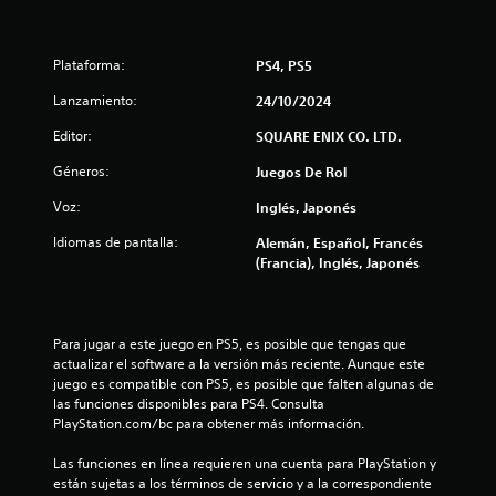
l
Plataforma:
PS4, PS5
d
Lanzamiento:
24/10/2024
e
Editor:
SQUARE ENIX CO. LTD.
5
Géneros:
Juegos De Rol
8
Voz:
Inglés, Japonés
2
Idiomas de pantalla:
Alemán, Español, Francés
(Francia), Inglés, Japonés
0
c
Para jugar a este juego en PS5, es posible que tengas que 
a
actualizar el software a la versión más reciente. Aunque este 
juego es compatible con PS5, es posible que falten algunas de 
l
las funciones disponibles para PS4. Consulta 
PlayStation.com/bc para obtener más información.
i
Las funciones en línea requieren una cuenta para PlayStation y 
f
están sujetas a los términos de servicio y a la correspondiente 