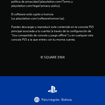
política de privacidad (playstation.com/Terms y 
i
playstation.com/legal/privacy-policy).
El software está sujeto a licencia 
c
(us.playstation.com/softwarelicense/sp).
a
Puedes descargar y reproducir este contenido en la consola PS5 
principal asociada a tu cuenta (a través de la configuración de 
c
“Uso compartido de consola y juego offline”) y en cualquier otra 
consola PS5 a la que entres con tu misma cuenta.
i
o
© SQUARE ENIX
n
e
s
País/región: Bolivia