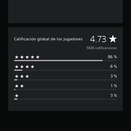
C
4.73
Calificación global de los jugadores
a
5820 calificaciones
86 %
l
8 %
i
3 %
f
1 %
i
3 %
c
a
c