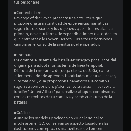
s
tus personajes.
d
■Contexto libre
Revenge of the Seven presenta una estructura que
e
propone una gran cantidad de experiencias narrativas
según tus decisiones y los objetivos que intentes alcanzar
c
primero; desde tu forma de expandir el Imperio al orden en
que enfrentas a los Seven Heroes. Tus actos y decisiones
i
cambiarán el curso de la aventura del emperador.
n
■Combate
Mejoramos el sistema de batalla estratégico por turnos del
c
original para adoptar un sistema de línea temporal.
Disfruta de la mecánica de juego clásica de SaGa, como
o
"Glimmers", donde aprendes habilidades mientras luchas y
"Formations", que proporciona beneficios a la comitiva
e
según su composición. ¡Además, esta versión incorpora la
función "United Attack" para realizar ataques combinados
con los miembros de tu comitiva y cambiar el curso de la
s
batalla!
t
■Gráficos
Aunque los modelos pixelados en 2D del original se
r
modelaron en 3D, conservan su aspecto basado en las
ilustraciones conceptuales maravillosas de Tomomi