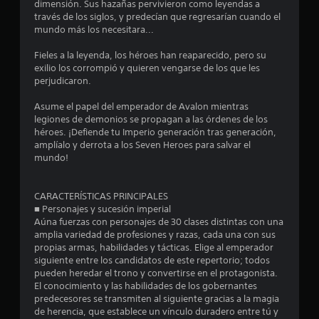
4
dimensión. Sus hazañas pervivieron como leyendas a
través de los siglos, y predecían que regresarían cuando el
.
mundo más los necesitara...
7
Fieles a la leyenda, los héroes han reaparecido, pero su
exilio los corrompió y quieren vengarse de los que les
perjudicaron.
3
Asume el papel del emperador de Avalon mientras
e
legiones de demonios se propagan a las órdenes de los
héroes. ¡Defiende tu Imperio generación tras generación,
s
amplíalo y derrota a los Seven Heroes para salvar el
mundo!
t
r
CARACTERÍSTICAS PRINCIPALES
■ Personajes y sucesión imperial
e
Aúna fuerzas con personajes de 30 clases distintas con una
amplia variedad de profesiones y razas, cada una con sus
l
propias armas, habilidades y tácticas. Elige al emperador
siguiente entre los candidatos de este repertorio; todos
l
pueden heredar el trono y convertirse en el protagonista.
El conocimiento y las habilidades de los gobernantes
a
predecesores se transmiten al siguiente gracias a la magia
de herencia, que establece un vínculo duradero entre tú y