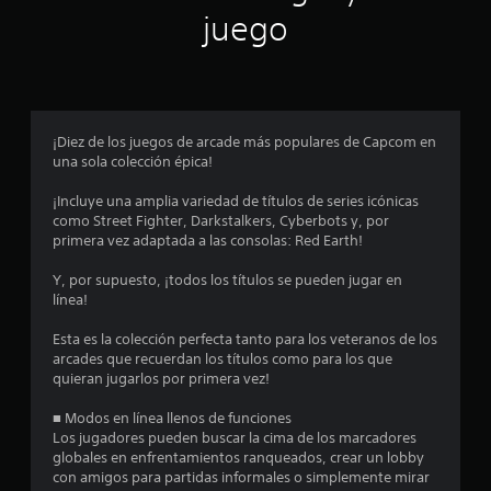
n
juego
p
r
o
¡Diez de los juegos de arcade más populares de Capcom en
una sola colección épica!
m
¡Incluye una amplia variedad de títulos de series icónicas
e
como Street Fighter, Darkstalkers, Cyberbots y, por
primera vez adaptada a las consolas: Red Earth!
d
Y, por supuesto, ¡todos los títulos se pueden jugar en
i
línea!
o
Esta es la colección perfecta tanto para los veteranos de los
arcades que recuerdan los títulos como para los que
:
quieran jugarlos por primera vez!
4
■ Modos en línea llenos de funciones
Los jugadores pueden buscar la cima de los marcadores
.
globales en enfrentamientos ranqueados, crear un lobby
con amigos para partidas informales o simplemente mirar