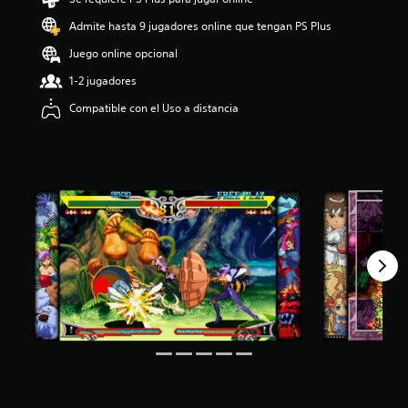
i
Admite hasta 9 jugadores online que tengan PS Plus
o
:
Juego online opcional
4
.
1-2 jugadores
7
Compatible con el Uso a distancia
2
e
s
t
r
e
l
l
a
s
d
e
c
i
n
c
o
e
s