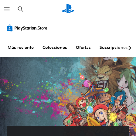
B
u
s
c
a
r
Más reciente
Colecciones
Ofertas
Suscripciones