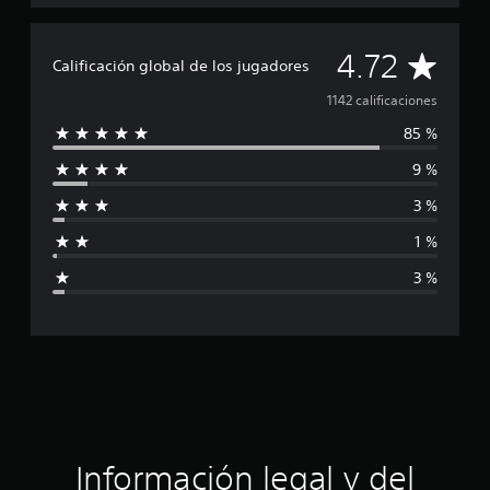
C
4.72
Calificación global de los jugadores
a
1142 calificaciones
85 %
l
9 %
i
3 %
f
1 %
i
3 %
c
a
c
i
ó
Información legal y del