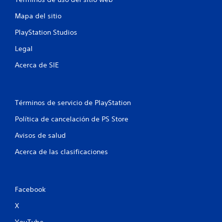
a
Mapa del sitio
c
PlayStation Studios
Legal
i
Acerca de SIE
o
n
Términos de servicio de PlayStation
e
Política de cancelación de PS Store
s
Avisos de salud
Acerca de las clasificaciones
Facebook
X
YouTube