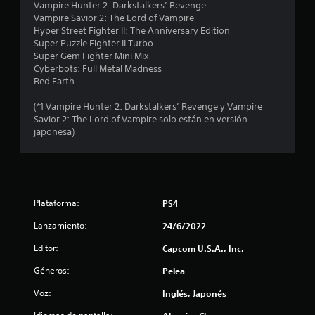
e
Vampire Hunter 2: Darkstalkers’ Revenge
Vampire Savior 2: The Lord of Vampire
c
Hyper Street Fighter II: The Anniversary Edition
Super Puzzle Fighter II Turbo
i
Super Gem Fighter Mini Mix
Cyberbots: Full Metal Madness
n
Red Earth
c
(*1 Vampire Hunter 2: Darkstalkers’ Revenge y Vampire
Savior 2: The Lord of Vampire solo están en versión
o
japonesa)
e
s
Plataforma:
PS4
t
Lanzamiento:
24/6/2022
r
Editor:
Capcom U.S.A., Inc.
e
Géneros:
Pelea
l
Voz:
Inglés, Japonés