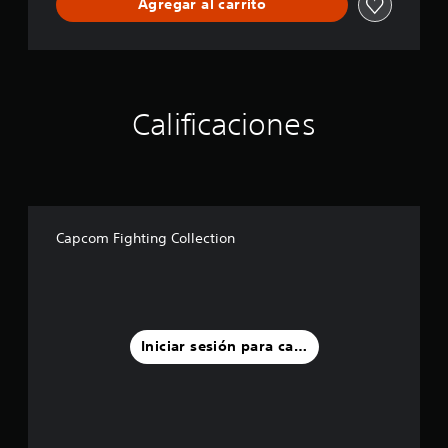
Agregar al carrito
o
n
1
+
2
B
Calificaciones
u
n
d
l
e
Capcom Fighting Collection
Iniciar sesión para calificar