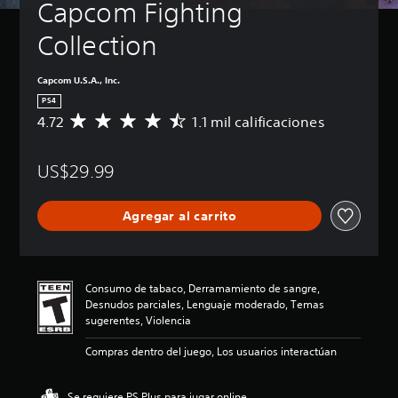
Capcom Fighting 
Collection
Capcom U.S.A., Inc.
PS4
4.72
1.1 mil calificaciones
C
a
l
US$29.99
i
f
i
Agregar al carrito
c
a
c
i
ó
Consumo de tabaco, Derramamiento de sangre,
n
Desnudos parciales, Lenguaje moderado, Temas
p
sugerentes, Violencia
r
o
Compras dentro del juego, Los usuarios interactúan
m
e
d
Se requiere PS Plus para jugar online