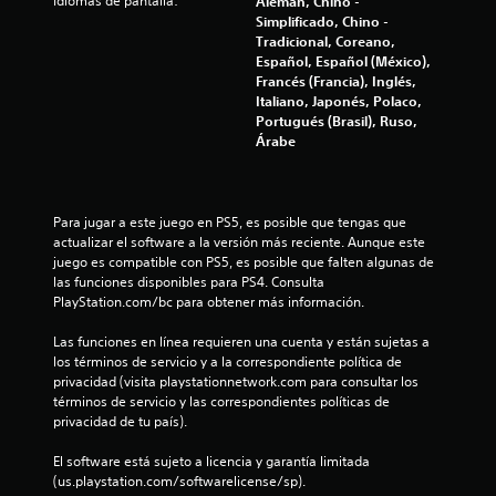
l
Idiomas de pantalla:
Alemán, Chino -
Simplificado, Chino -
a
Tradicional, Coreano,
Español, Español (México),
s
Francés (Francia), Inglés,
Italiano, Japonés, Polaco,
e
Portugués (Brasil), Ruso,
Árabe
n
u
Para jugar a este juego en PS5, es posible que tengas que 
actualizar el software a la versión más reciente. Aunque este 
n
juego es compatible con PS5, es posible que falten algunas de 
las funciones disponibles para PS4. Consulta 
t
PlayStation.com/bc para obtener más información.
o
Las funciones en línea requieren una cuenta y están sujetas a 
los términos de servicio y a la correspondiente política de 
t
privacidad (visita playstationnetwork.com para consultar los 
términos de servicio y las correspondientes políticas de 
a
privacidad de tu país).
l
El software está sujeto a licencia y garantía limitada 
(us.playstation.com/softwarelicense/sp).