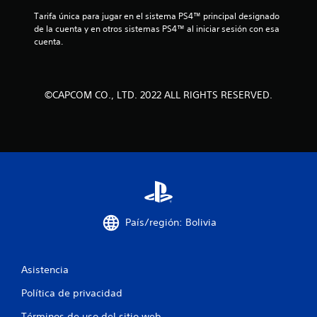
d
Tarifa única para jugar en el sistema PS4™ principal designado 
e
de la cuenta y en otros sistemas PS4™ al iniciar sesión con esa 
cuenta.
1
1
©CAPCOM CO., LTD. 2022 ALL RIGHTS RESERVED.
4
2
c
a
l
País/región: Bolivia
i
f
Asistencia
i
Política de privacidad
c
Términos de uso del sitio web