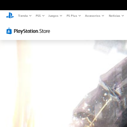
Tienda
PS5
Juegos
PS Plus
Accesorios
Noticias