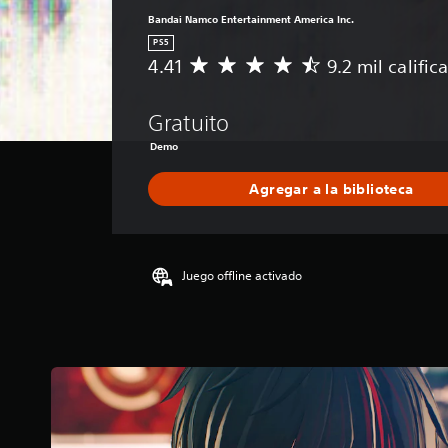
Bandai Namco Entertainment America Inc.
PS5
4.41
9.2 mil calific
C
a
l
Gratuito
i
f
Demo
i
c
Agregar a la biblioteca
a
c
i
ó
Juego offline activado
n
p
r
o
m
e
d
i
o
: