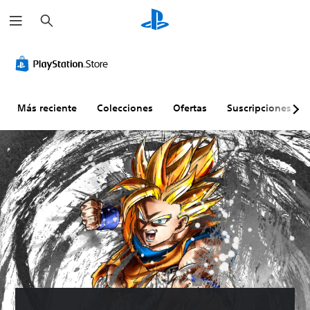
B
u
s
c
a
r
Más reciente
Colecciones
Ofertas
Suscripciones