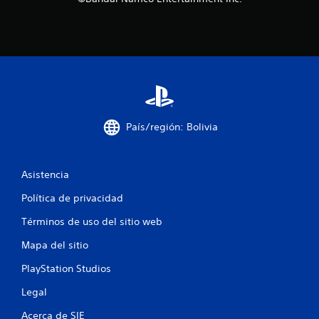
a
l
d
e
6
País/región: Bolivia
3
Asistencia
4
Política de privacidad
5
Términos de uso del sitio web
5
Mapa del sitio
c
PlayStation Studios
a
Legal
l
Acerca de SIE