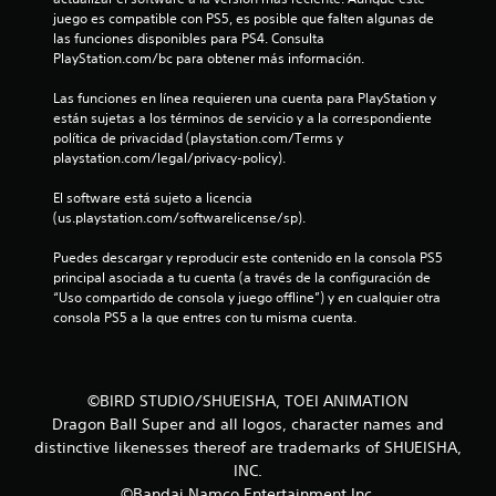
juego es compatible con PS5, es posible que falten algunas de 
e
las funciones disponibles para PS4. Consulta 
PlayStation.com/bc para obtener más información.
l
Las funciones en línea requieren una cuenta para PlayStation y 
l
están sujetas a los términos de servicio y a la correspondiente 
política de privacidad (playstation.com/Terms y 
a
playstation.com/legal/privacy-policy).
s
El software está sujeto a licencia 
(us.playstation.com/softwarelicense/sp).
e
Puedes descargar y reproducir este contenido en la consola PS5 
n
principal asociada a tu cuenta (a través de la configuración de 
“Uso compartido de consola y juego offline”) y en cualquier otra 
u
consola PS5 a la que entres con tu misma cuenta.
n
t
©BIRD STUDIO/SHUEISHA, TOEI ANIMATION
Dragon Ball Super and all logos, character names and
o
distinctive likenesses thereof are trademarks of SHUEISHA,
INC.
t
©Bandai Namco Entertainment Inc.