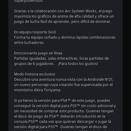
:
superpoderosos.
4
Gracias a la colaboración con Arc System Works, el juego
maximiza los gráficos de anime de alta calidad y ofrece un
.
juego de lucha fácil de aprender, pero difícil de dominar.
3
En equipo/soporte 3vs3
Forma tu equipo soñado y domina rápidas combinaciones
entre luchadores.
4
Emocionante juego en línea
e
Partidas igualadas, salas interactivas, locas partidas de
grupos de 6 jugadores... ¡Para todos los gustos!
s
Modo historia exclusivo
t
Descubre una aventura nunca vista con la Androide N°21,
un nuevo personaje cuya creación fue supervisada por el
r
mismísimo Akira Toriyama.
e
Si ya tienes la versión para PS4™ de este juego, puedes
conseguir la versión digital para PS5™ sin costo adicional y
l
sin necesidad de comprar este producto. Quienes tengan
el disco de juego de PS4™ deberán introducirlo en la
l
consola PS5™ cada vez que quieran descargar o jugar la
versión digital para PS5™. Quienes tengan el disco de