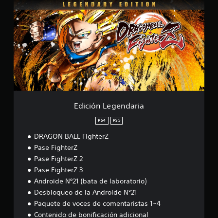
l
i
i
c
f
i
i
ó
c
n
a
L
c
e
i
g
o
e
n
n
e
d
s
a
Edición Legendaria
r
i
PS4
PS5
a
DRAGON BALL FighterZ
Pase FighterZ
Pase FighterZ 2
Pase FighterZ 3
Androide Nº21 (bata de laboratorio)
Desbloqueo de la Androide N°21
Paquete de voces de comentaristas 1~4
Contenido de bonificación adicional