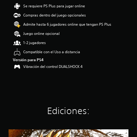
o
Se requiere PS Plus para jugar online
:
Compras dentro del juego opcionales
4
.
Admite hasta 6 jugadores online que tengan PS Plus
3
4
Juego online opcional
e
1-2 jugadores
s
t
Compatible con el Uso a distancia
r
Versión para PS4
e
l
Vibración del control DUALSHOCK 4
l
a
s
d
e
c
i
Ediciones:
n
c
o
e
D
s