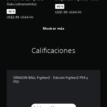
Goku (ultrainstinto)
-60 %
-50 %
Precio de la oferta: US$1.99. Prec
US$1.99
US$4.99
Precio de la oferta: US$2.49. Precio original: US$4.99.
US$2.49
US$4.99
Mostrar más
Calificaciones
DRAGON BALL FighterZ - Edición FighterZ PS4 y
PS5