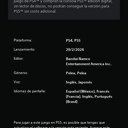
a
juego de PS4™ y compren la consola PS5™ edición digital,
sin lector de discos, no podrán conseguir la versión para
s
PS5™ sin costo adicional.
d
e
Plataforma:
PS4, PS5
c
Lanzamiento:
29/2/2024
i
Editor:
Bandai Namco
n
Entertainment America Inc.
c
Géneros:
Pelea, Pelea
Voz:
Inglés, Japonés
o
Idiomas de pantalla:
Español (México), Francés
e
(Francia), Inglés, Portugués
(Brasil)
s
t
Para jugar a este juego en PS5, es posible que tengas que 
r
actualizar el software a la versión más reciente. Aunque este 