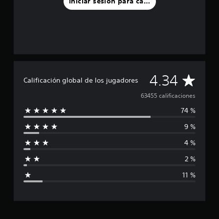
Iniciar sesión para calificar
C
4.34
Calificación global de los jugadores
a
63455 calificaciones
74 %
l
9 %
i
4 %
f
2 %
i
11 %
c
a