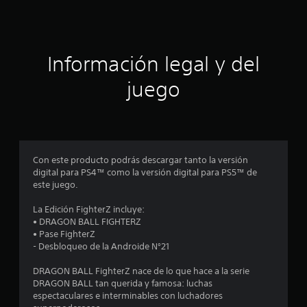
c
i
ó
Información legal y del
n
juego
p
r
o
Con este producto podrás descargar tanto la versión
digital para PS4™ como la versión digital para PS5™ de
m
este juego.
e
La Edición FighterZ incluye:
• DRAGON BALL FIGHTERZ
d
• Pase FighterZ
- Desbloqueo de la Androide N°21
i
DRAGON BALL FighterZ nace de lo que hace a la serie
o
DRAGON BALL tan querida y famosa: luchas
espectaculares e interminables con luchadores