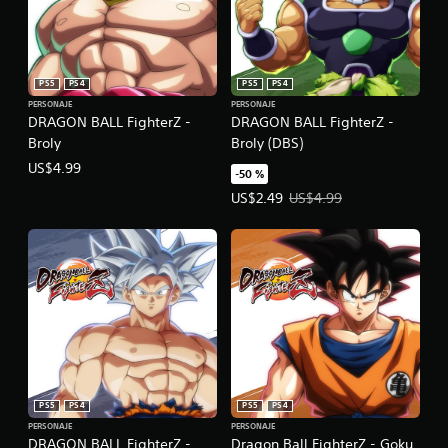
PS5
PS4
PS5
PS4
PERSONAJE
PERSONAJE
DRAGON BALL FighterZ -
DRAGON BALL FighterZ -
Broly
Broly (DBS)
US$4.99
-50 %
Precio de la oferta: US$2.49. Prec
US$2.49
US$4.99
PS5
PS4
PS5
PS4
PERSONAJE
PERSONAJE
DRAGON BALL FighterZ -
Dragon Ball FighterZ - Goku