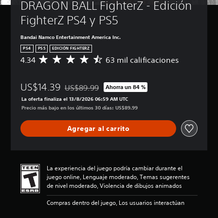
DRAGON BALL FighterZ - Edición 
FighterZ PS4 y PS5
Bandai Namco Entertainment America Inc.
PS4
PS5
EDICIÓN FIGHTERZ
4.34
63 mil calificaciones
C
a
l
US$14.39
i
US$89.99
Ahorra un 84 %
Rebajado del precio original de US$89.99
f
La oferta finaliza el 13/8/2026 06:59 AM UTC
i
Precio más bajo en los últimos 30 días: US$89.99
c
a
Agregar al carrito
c
i
ó
n
p
La experiencia del juego podría cambiar durante el
r
juego online, Lenguaje moderado, Temas sugerentes
o
de nivel moderado, Violencia de dibujos animados
m
e
Compras dentro del juego, Los usuarios interactúan
d
i