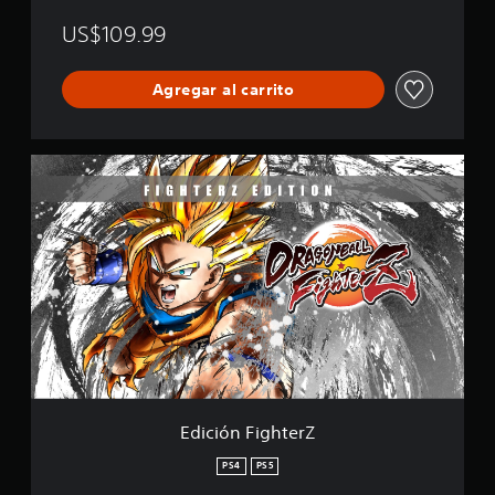
US$109.99
Agregar al carrito
E
d
i
c
i
ó
n
F
i
g
h
t
e
r
Edición FighterZ
Z
PS4
PS5