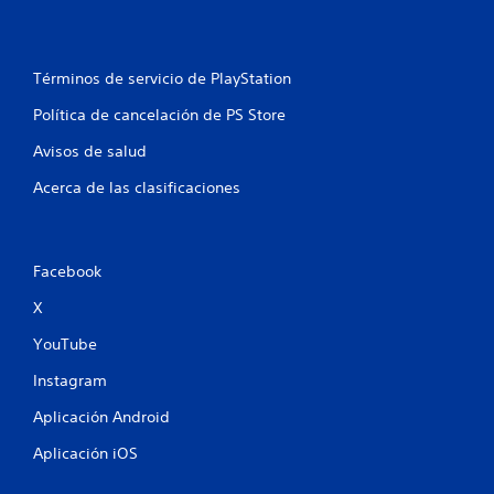
i
f
Términos de servicio de PlayStation
i
Política de cancelación de PS Store
c
Avisos de salud
a
Acerca de las clasificaciones
c
i
Facebook
o
X
YouTube
n
Instagram
e
Aplicación Android
s
Aplicación iOS