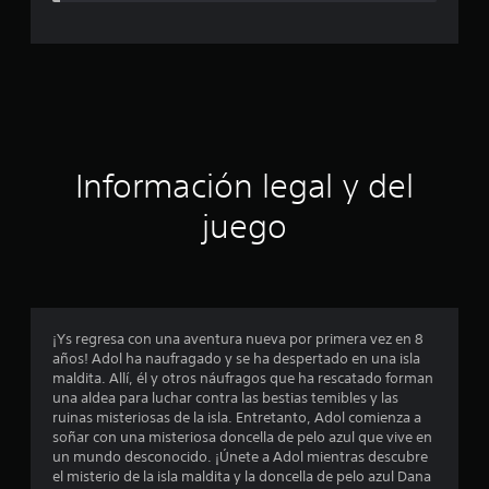
c
a
c
i
ó
Información legal y del
n
juego
p
r
o
¡Ys regresa con una aventura nueva por primera vez en 8
años! Adol ha naufragado y se ha despertado en una isla
m
maldita. Allí, él y otros náufragos que ha rescatado forman
una aldea para luchar contra las bestias temibles y las
e
ruinas misteriosas de la isla. Entretanto, Adol comienza a
soñar con una misteriosa doncella de pelo azul que vive en
d
un mundo desconocido. ¡Únete a Adol mientras descubre
el misterio de la isla maldita y la doncella de pelo azul Dana