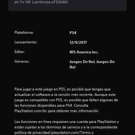
i
en Ys VIII: Lacrimosa of DANA!
o
:
Plataforma:
PS4
4
Lanzamiento:
12/9/2017
.
Editor:
NIS America Inc.
7
Géneros:
Juegos De Rol, Juegos De
Rol
9
e
Para jugar a este juego en PS5, es posible que tengas que 
s
actualizar el software a la versión más reciente. Aunque este 
juego es compatible con PS5, es posible que falten algunas de 
t
las funciones disponibles para PS4. Consulta 
PlayStation.com/bc para obtener más información.
r
Las funciones en línea requieren una cuenta para PlayStation y 
e
están sujetas a los términos de servicio y a la correspondiente 
política de privacidad (playstation.com/Terms y 