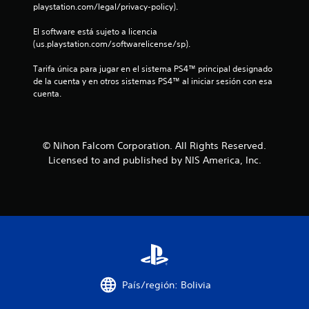
l
playstation.com/legal/privacy-policy).
l
El software está sujeto a licencia 
(us.playstation.com/softwarelicense/sp).
a
Tarifa única para jugar en el sistema PS4™ principal designado 
s
de la cuenta y en otros sistemas PS4™ al iniciar sesión con esa 
cuenta.
d
e
© Nihon Falcom Corporation. All Rights Reserved.
c
Licensed to and published by NIS America, Inc.
i
n
c
o
e
País/región: Bolivia