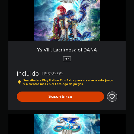
I
:
L
a
c
r
i
m
o
Ys VIII: Lacrimosa of DANA
s
a
PS4
o
f
Incluido
US$39.99
D
Rebajado del precio original de US$39.99
A
Suscríbete a PlayStation Plus Extra para acceder a este juego
y a cientos más en el Catálogo de juegos
N
A
Suscribirse
Y
s
V
I