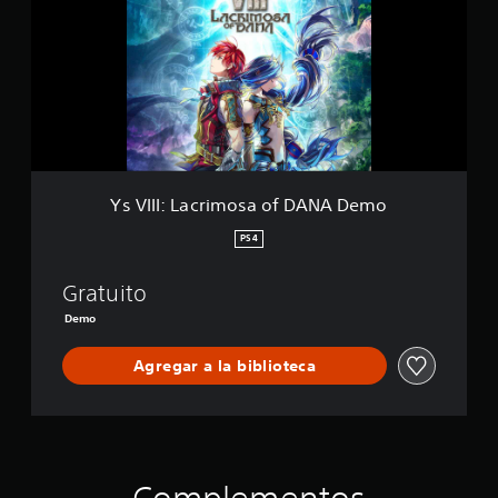
I
I
:
L
a
c
r
i
m
o
Ys VIII: Lacrimosa of DANA Demo
s
a
PS4
o
f
Gratuito
D
A
Demo
N
A
Agregar a la biblioteca
D
e
m
o