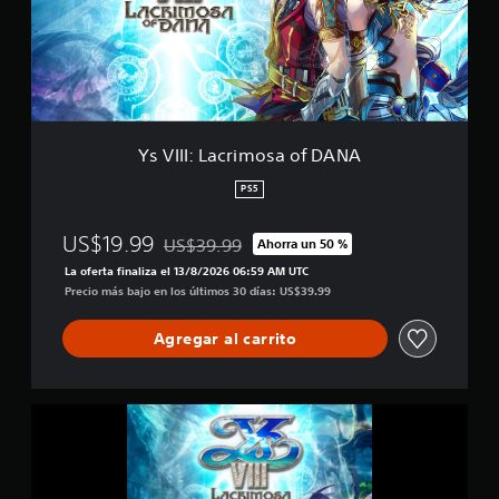
:
e
L
1
a
0
c
m
r
i
i
l
m
c
o
Ys VIII: Lacrimosa of DANA
a
s
l
a
PS5
i
o
f
f
i
US$19.99
US$39.99
Ahorra un 50 %
D
Rebajado del precio original de US$39.99
c
A
La oferta finaliza el 13/8/2026 06:59 AM UTC
a
N
Precio más bajo en los últimos 30 días: US$39.99
c
A
i
o
Agregar al carrito
n
e
s
Y
s
V
I
I