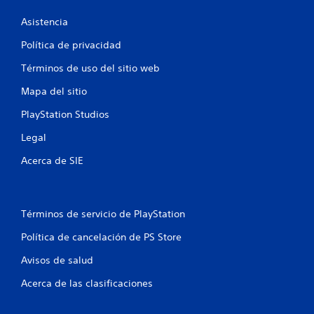
s
t
Asistencia
Política de privacidad
r
Términos de uso del sitio web
e
Mapa del sitio
l
PlayStation Studios
l
Legal
a
Acerca de SIE
s
e
Términos de servicio de PlayStation
n
Política de cancelación de PS Store
u
Avisos de salud
n
Acerca de las clasificaciones
t