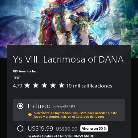
Ys VIII: Lacrimosa of DANA
NIS America Inc.
PS4
4.79
10 mil calificaciones
C
a
l
i
Incluido
US$39.99
f
Rebajado del precio original de US$39.99
Suscríbete a PlayStation Plus Extra para acceder a este
i
juego y a cientos más en el Catálogo de juegos
c
a
US$19.99
US$39.99
Ahorra un 50 %
c
Rebajado del precio original de US$39.9
i
La oferta finaliza el 13/8/2026 06:59 AM UTC