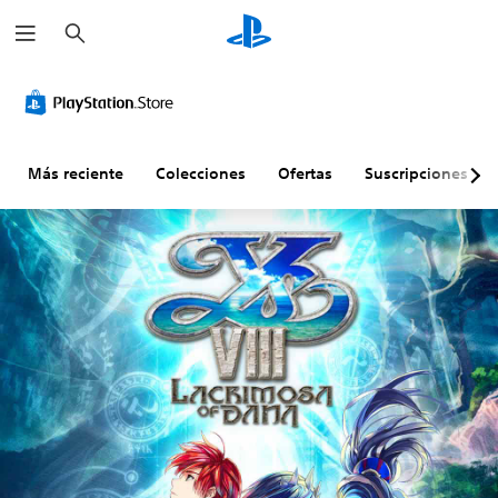
B
u
s
c
a
r
Más reciente
Colecciones
Ofertas
Suscripciones