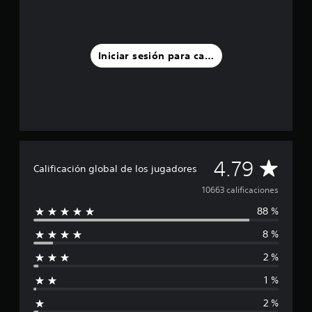
Iniciar sesión para calificar
C
4.79
Calificación global de los jugadores
a
10663 calificaciones
88 %
l
8 %
i
2 %
f
1 %
i
2 %