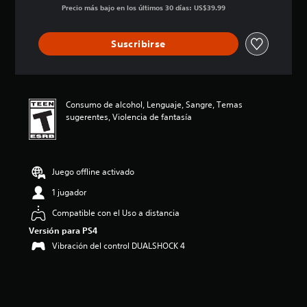
ó
Precio más bajo en los últimos 30 días: US$39.99
n
p
Suscribirse
r
o
m
e
d
Consumo de alcohol, Lenguaje, Sangre, Temas
i
sugerentes, Violencia de fantasía
o
:
4
.
7
Juego offline activado
9
1 jugador
e
s
Compatible con el Uso a distancia
t
r
Versión para PS4
e
Vibración del control DUALSHOCK 4
l
l
a
s
d