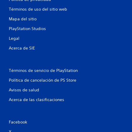
u
Términos de uso del sitio web
n
Mapa del sitio
t
PlayStation Studios
Legal
o
Acerca de SIE
t
a
Términos de servicio de PlayStation
l
Política de cancelación de PS Store
d
Avisos de salud
e
Acerca de las clasificaciones
1
7
Facebook
7
X