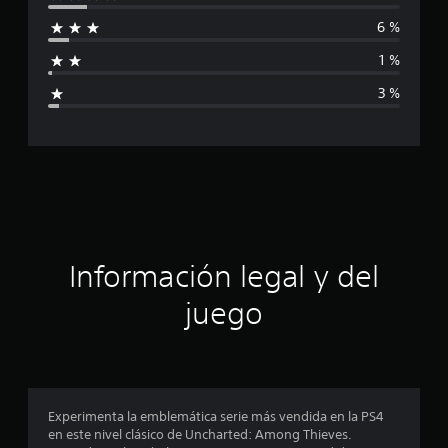
i
6 %
f
1 %
i
3 %
c
a
c
i
ó
Información legal y del
n
juego
p
r
o
Experimenta la emblemática serie más vendida en la PS4
en este nivel clásico de Uncharted: Among Thieves.