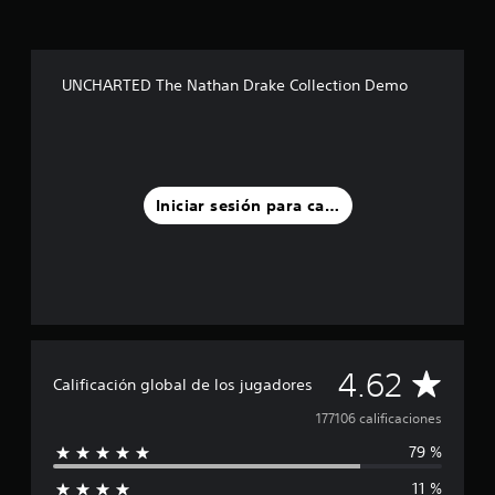
i
o
n
UNCHARTED The Nathan Drake Collection Demo
Iniciar sesión para calificar
C
4.62
Calificación global de los jugadores
a
177106 calificaciones
79 %
l
11 %