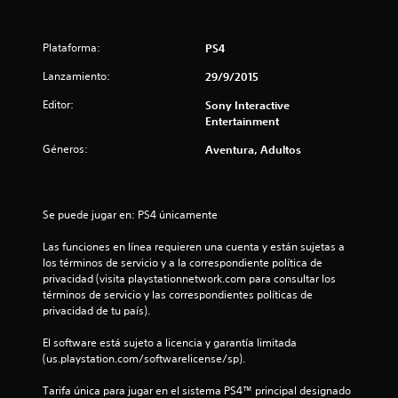
t
r
Plataforma:
PS4
e
Lanzamiento:
29/9/2015
l
Editor:
Sony Interactive
Entertainment
l
Géneros:
Aventura, Adultos
a
s
Se puede jugar en: PS4 únicamente
d
Las funciones en línea requieren una cuenta y están sujetas a 
e
los términos de servicio y a la correspondiente política de 
privacidad (visita playstationnetwork.com para consultar los 
c
términos de servicio y las correspondientes políticas de 
privacidad de tu país).
i
El software está sujeto a licencia y garantía limitada 
n
(us.playstation.com/softwarelicense/sp).
c
Tarifa única para jugar en el sistema PS4™ principal designado 