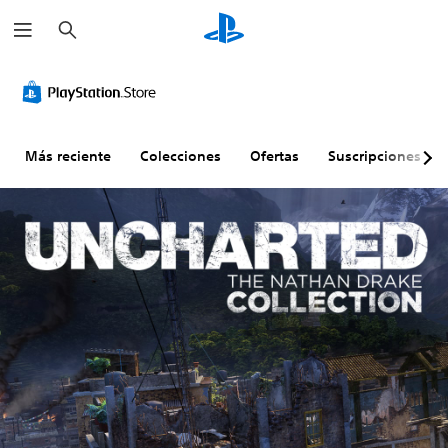
B
u
s
c
a
r
Más reciente
Colecciones
Ofertas
Suscripciones