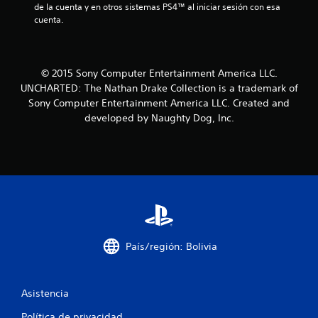
de la cuenta y en otros sistemas PS4™ al iniciar sesión con esa 
o
cuenta.
e
s
© 2015 Sony Computer Entertainment America LLC.
UNCHARTED: The Nathan Drake Collection is a trademark of
t
Sony Computer Entertainment America LLC. Created and
developed by Naughty Dog, Inc.
r
e
l
l
a
País/región: Bolivia
s
e
Asistencia
n
Política de privacidad