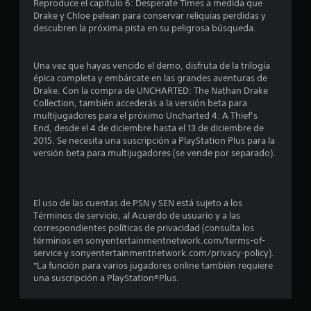
m
Reproduce el capítulo 6: Desperate Times a medida que
Drake y Chloe pelean para conservar reliquias perdidas y
e
descubren la próxima pista en su peligrosa búsqueda.
d
Una vez que hayas vencido el demo, disfruta de la trilogía
i
épica completa y embárcate en las grandes aventuras de
Drake. Con la compra de UNCHARTED: The Nathan Drake
o
Collection, también accederás a la versión beta para
multijugadores para el próximo Uncharted 4: A Thief’s
:
End, desde el 4 de diciembre hasta el 13 de diciembre de
2015. Se necesita una suscripción a PlayStation Plus para la
4
versión beta para multijugadores (se vende por separado).
.
6
El uso de las cuentas de PSN y SEN está sujeto a los
Términos de servicio, al Acuerdo de usuario y a las
correspondientes políticas de privacidad (consulta los
2
términos en sonyentertainmentnetwork.com/terms-of-
service y sonyentertainmentnetwork.com/privacy-policy).
e
*La función para varios jugadores online también requiere
una suscripción a PlayStation®Plus.
s