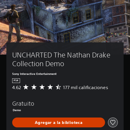
UNCHARTED The Nathan Drake 
Collection Demo
Sony Interactive Entertainment
PS4
4.62
177 mil calificaciones
C
a
l
Gratuito
i
f
Demo
i
c
Agregar a la biblioteca
a
c