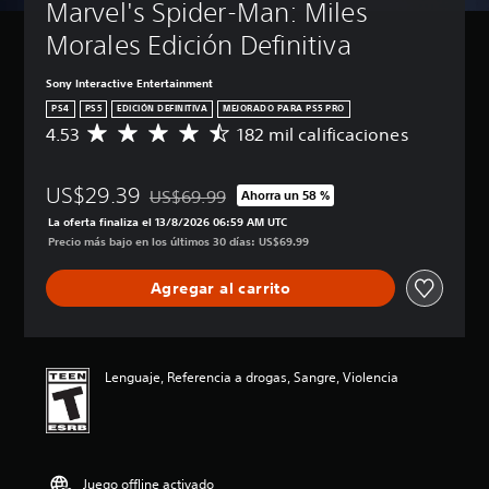
Marvel's Spider-Man: Miles 
Morales Edición Definitiva
Sony Interactive Entertainment
PS4
PS5
EDICIÓN DEFINITIVA
MEJORADO PARA PS5 PRO
4.53
182 mil calificaciones
C
a
l
US$29.39
i
US$69.99
Ahorra un 58 %
Rebajado del precio original de US$69.99
f
La oferta finaliza el 13/8/2026 06:59 AM UTC
i
Precio más bajo en los últimos 30 días: US$69.99
c
a
Agregar al carrito
c
i
ó
n
p
Lenguaje, Referencia a drogas, Sangre, Violencia
r
o
m
e
d
Juego offline activado
i