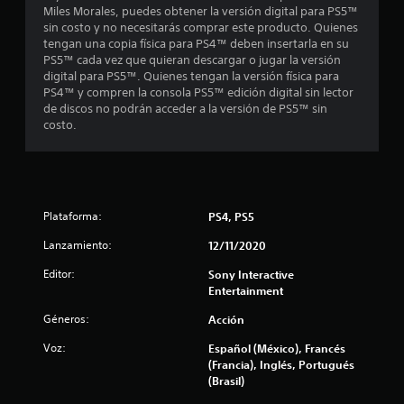
:
Miles Morales, puedes obtener la versión digital para PS5™
sin costo y no necesitarás comprar este producto. Quienes
4
tengan una copia física para PS4™ deben insertarla en su
PS5™ cada vez que quieran descargar o jugar la versión
.
digital para PS5™. Quienes tengan la versión física para
PS4™ y compren la consola PS5™ edición digital sin lector
5
de discos no podrán acceder a la versión de PS5™ sin
costo.
3
e
s
Plataforma:
PS4, PS5
t
Lanzamiento:
12/11/2020
Editor:
Sony Interactive
r
Entertainment
e
Géneros:
Acción
l
Voz:
Español (México), Francés
(Francia), Inglés, Portugués
l
(Brasil)