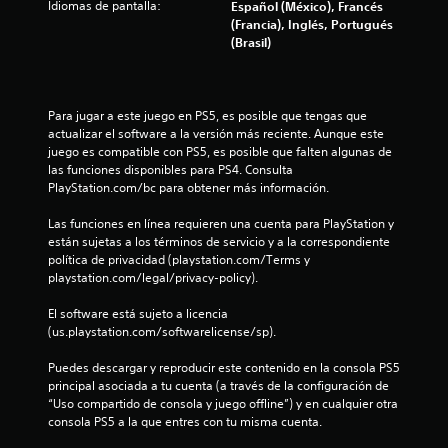
a
Idiomas de pantalla:
Español (México), Francés
(Francia), Inglés, Portugués
s
(Brasil)
d
Para jugar a este juego en PS5, es posible que tengas que 
e
actualizar el software a la versión más reciente. Aunque este 
juego es compatible con PS5, es posible que falten algunas de 
c
las funciones disponibles para PS4. Consulta 
PlayStation.com/bc para obtener más información.
i
Las funciones en línea requieren una cuenta para PlayStation y 
n
están sujetas a los términos de servicio y a la correspondiente 
política de privacidad (playstation.com/Terms y 
c
playstation.com/legal/privacy-policy).
o
El software está sujeto a licencia 
(us.playstation.com/softwarelicense/sp).
e
Puedes descargar y reproducir este contenido en la consola PS5 
s
principal asociada a tu cuenta (a través de la configuración de 
“Uso compartido de consola y juego offline”) y en cualquier otra 
t
consola PS5 a la que entres con tu misma cuenta.