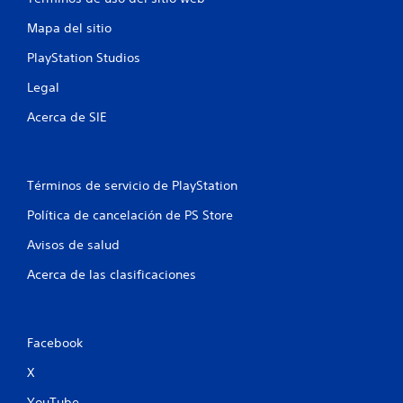
t
Mapa del sitio
a
PlayStation Studios
l
Legal
d
Acerca de SIE
e
1
Términos de servicio de PlayStation
8
Política de cancelación de PS Store
2
Avisos de salud
2
Acerca de las clasificaciones
5
2
Facebook
c
X
YouTube