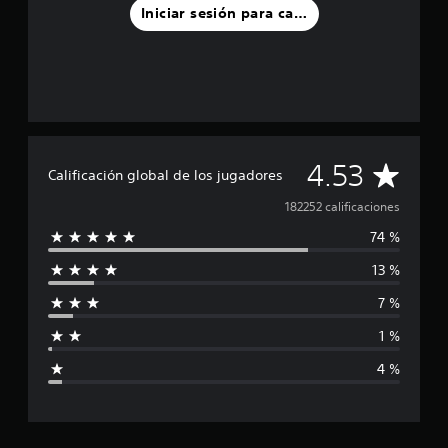
Iniciar sesión para calificar
C
4.53
Calificación global de los jugadores
a
182252 calificaciones
74 %
l
13 %
i
7 %
f
1 %
i
4 %
c
a