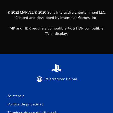
r
e
© 2022 MARVEL © 2020 Sony Interactive Entertainment LLC.
Created and developed by Insomniac Games, Inc.
l
*4K and HDR require a compatible 4K & HDR compatible
l
TV or display.
a
s
e
n
u
País/región: Bolivia
n
t
Asistencia
o
Política de privacidad
Términos de uso del sitio web