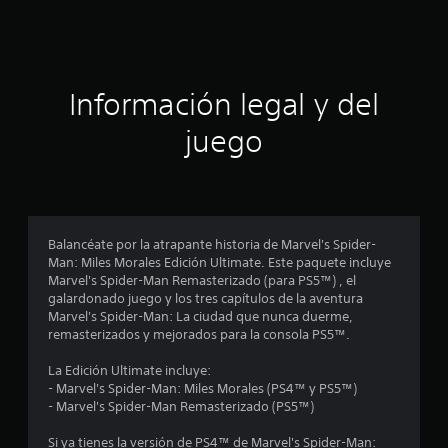
c
i
ó
Información legal y del
n
juego
p
r
o
Balancéate por la atrapante historia de Marvel's Spider-
Man: Miles Morales Edición Ultimate. Este paquete incluye
m
Marvel's Spider-Man Remasterizado (para PS5™) , el
galardonado juego y los tres capítulos de la aventura
e
Marvel's Spider-Man: La ciudad que nunca duerme,
remasterizados y mejorados para la consola PS5™.
d
La Edición Ultimate incluye:
i
- Marvel's Spider-Man: Miles Morales (PS4™ y PS5™)
- Marvel's Spider-Man Remasterizado (PS5™)
o
Si ya tienes la versión de PS4™ de Marvel's Spider-Man: