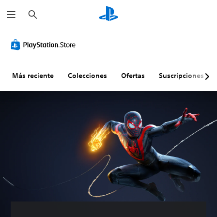
B
u
s
c
a
r
Más reciente
Colecciones
Ofertas
Suscripciones