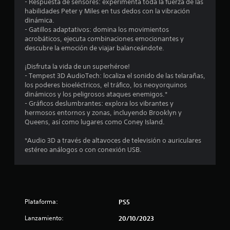
t
- Respuesta de sensores: experimenta toda la fuerza de las
a
e
t
t
e
habilidades Peter y Miles en tus dedos con la vibración
j
n
i
g
dinámica.
e
l
o
c
r
- Gatillos adaptativos: domina los movimientos
s
a
a
a
acrobáticos, ejecuta combinaciones emocionantes y
,
s
l
t
m
descubre la emoción de viajar balanceándote.
e
q
d
e
n
u
e
a
n
¡Disfruta la vida de un superhéroe!
e
e
c
t
- Tempest 3D AudioTech: localiza el sonido de las telarañas,
m
d
a
l
e
los poderes bioeléctricos, el tráfico, los neoyorquinos
i
e
d
t
dinámicos y los peligrosos ataques enemigos.*
g
b
a
d
e
- Gráficos deslumbrantes: explora los vibrantes y
o
e
j
x
hermosos entornos y zonas, incluyendo Brooklyn y
s
s
o
t
e
Queens, así como lugares como Coney Island.
,
c
y
o
e
u
s
c
2
*Audio 3D a través de altavoces de televisión o auriculares
l
m
t
o
estéreo análogos o con conexión USB.
e
p
i
n
4
m
l
c
t
e
i
k
e
7
n
r
a
x
t
l
n
t
2
o
a
Plataforma:
a
PS5
u
s
s
l
a
4
y
i
Lanzamiento:
20/10/2023
ó
l
o
n
g