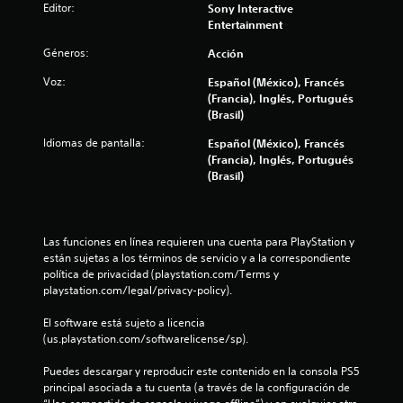
e
Editor:
b
Sony Interactive
9
d
i
i
j
Entertainment
i
c
n
e
c
c
o
f
Géneros:
Acción
t
a
q
o
o
c
a
u
Voz:
Español (México), Francés
r
s
i
e
(Francia), Inglés, Portugués
m
i
o
l
s
(Brasil)
a
n
n
e
c
t
e
i
Idiomas de pantalla:
Español (México), Francés
u
i
e
s
(Francia), Inglés, Portugués
s
ó
r
q
f
(Brasil)
e
n
a
u
e
v
c
e
i
n
i
t
a
e
s
i
p
Las funciones en línea requieren una cuenta para PlayStation y 
c
l
u
v
a
están sujetas a los términos de servicio y a la correspondiente 
j
a
o
r
política de privacidad (playstation.com/Terms y 
u
a
l
s
e
playstation.com/legal/privacy-policy).
e
e
s
c
g
c
s
o
e
El software está sujeto a licencia 
o
e
n
n
(us.playstation.com/softwarelicense/sp).
.
i
n
m
e
c
á
n
Puedes descargar y reproducir este contenido en la consola PS5 
o
i
s
S
p
principal asociada a tu cuenta (a través de la configuración de 
a
f
a
e