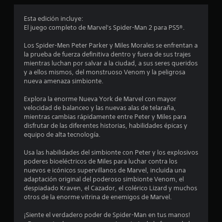
o
e
l
o
s
s
a
m
r
Esta edición incluye:
e
l
o
d
t
El juego completo de Marvel's Spider-Man 2 para PS5®.
v
v
t
e
e
i
o
p
Los Spider-Men Peter Parker y Miles Morales se enfrentan a
r
n
m
a
c
la prueba de fuerza definitiva dentro y fuera de sus trajes
t
i
n
mientras luchan por salvar a la ciudad, a sus seres queridos
o
e
o
e
t
y a ellos mismos, del monstruoso Venom y la peligrosa
n
s
n
a
nueva amenaza simbionte.
l
t
r
t
l
á
r
o
l
Explora la enorme Nueva York de Marvel con mayor
l
p
a
h
a
velocidad de balanceo y las nuevas alas de telaraña,
i
s
o
c
mientras cambias rápidamente entre Peter y Miles para
a
d
r
t
o
disfrutar de las diferentes historias, habilidades épicas y
o
i
e
m
equipo de alta tecnología.
s
s
z
u
L
(
o
n
Usa las habilidades del simbionte con Peter y los explosivos
o
a
e
n
i
poderes bioeléctricos de Miles para luchar contra los
s
c
t
c
nuevos e icónicos supervillanos de Marvel, incluida una
p
c
n
a
a
adaptación original del poderoso simbionte Venom, el
e
i
l
r
despiadado Kraven, el Cazador, el colérico Lizard y muchos
r
o
u
y
á
otros de la enorme vitrina de enemigos de Marvel.
s
n
v
í
o
e
n
e
n
¡Siente el verdadero poder de Spider-Man en tus manos!
n
s
r