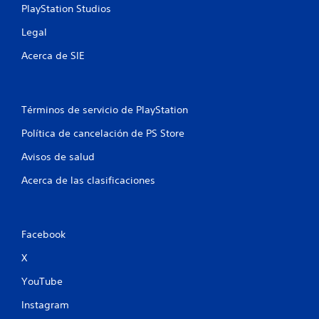
PlayStation Studios
s
d
Legal
e
b
Acerca de SIE
o
t
o
Términos de servicio de PlayStation
n
e
Política de cancelación de PS Store
s
Avisos de salud
P
u
Acerca de las clasificaciones
e
d
e
s
Facebook
j
u
X
g
a
YouTube
r
y
Instagram
d