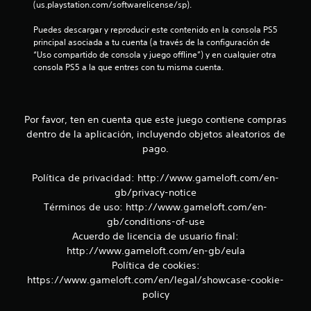
d
(us.playstation.com/softwarelicense/sp).
e
e
r
t
Puedes descargar y reproducir este contenido en la consola PS5 
i
i
principal asociada a tu cuenta (a través de la configuración de 
e
e
“Uso compartido de consola y juego offline”) y en cualquier otra 
n
m
consola PS5 a la que entres con tu misma cuenta.
c
p
i
o
a
.
c
Por favor, ten en cuenta que este juego contiene compras
i
n
dentro de la aplicación, incluyendo objetos aleatorios de
S
e
e
pago.
m
p
á
u
Política de privacidad: http://www.gameloft.com/en-
t
e
gb/privacy-notice
i
d
Términos de uso: http://www.gameloft.com/en-
c
e
a
gb/conditions-of-use
j
(
Acuerdo de licencia de usuario final:
s
u
http://www.gameloft.com/en-gb/eula
o
g
Política de cookies:
l
a
https://www.gameloft.com/en/legal/showcase-cookie-
o
r
policy
e
s
l