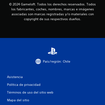
i
j
© 2024 Gameloft. Todos los derechos reservados. Todos
n
u
los fabricantes, coches, nombres, marcas e imágenes
p
e
asociadas son marcas registradas y/o materiales con
u
g
copyright de sus respectivos dueños.
o
l
o
s
f
a
f
c
l
i
i
o
n
n
e
e
)
s
.
País/región: Chile
s
i
m
u
Asistencia
l
Política de privacidad
t
á
Términos de uso del sitio web
n
e
Mapa del sitio
a