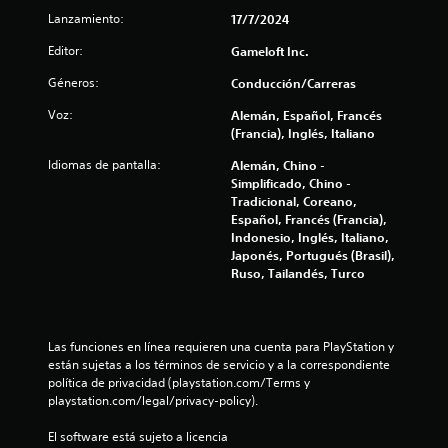
i
i
t
d
Lanzamiento:
17/7/2024
o
c
a
d
Editor:
Gameloft Inc.
m
u
a
e
r
Géneros:
Conducción/Carreras
n
a
t
c
Voz:
Alemán, Español, Francés
n
e
(Francia), Inglés, Italiano
t
o
i
e
d
Idiomas de pantalla:
Alemán, Chino -
e
e
o
Simplificado, Chino -
l
n
Tradicional, Coreano,
g
t
Español, Francés (Francia),
n
a
r
Indonesio, Inglés, Italiano,
m
o
Japonés, Portugués (Brasil),
e
e
d
Ruso, Tailandés, Turco
p
e
s
l
u
a
n
y
l
Las funciones en línea requieren una cuenta para PlayStation y 
o
í
están sujetas a los términos de servicio y a la correspondiente 
l
m
política de privacidad (playstation.com/Terms y 
a
i
playstation.com/legal/privacy-policy).
e
t
x
e
El software está sujeto a licencia 
p