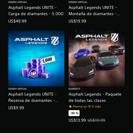
d
DINERO VIRTUAL
DINERO VIRTUAL
P
i
Asphalt Legends UNITE -
Asphalt Legends UNITE -
e
u
m
Carga de diamantes - 5.000
Montaña de diamantes -
j
e
i
d
o
2.000
e
US$49.99
US$19.99
e
n
y
s
t
s
r
o
t
e
s
i
v
d
c
i
e
k
s
c
a
a
á
j
r
m
l
u
a
o
r
s
s
a
t
c
n
DINERO VIRTUAL
ELEMENTO
a
Asphalt Legends UNITE -
Asphalt Legends - Paquete
o
i
b
n
e
Reserva de diamantes -
de todas las clases
l
t
f
1.000
Ahorra un 10 % más
US$9.99
e
r
e
-30 %
(
o
c
Precio de la oferta: US$13.99. Pre
US$13.99
US$19.99
b
l
t
e
á
o
s
s
s