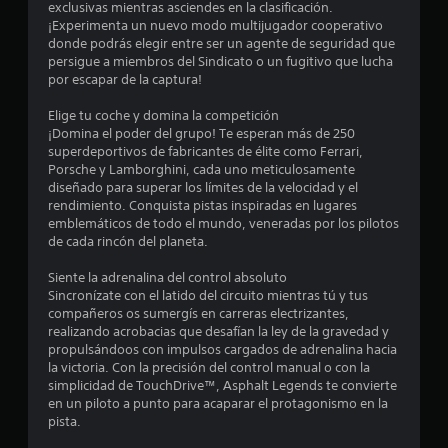
a
exclusivas mientras asciendes en la clasificación.
P
z
¡Experimenta un nuevo modo multijugador cooperativo
a
a
s
donde podrás elegir entre ser un agente de seguridad que
u
r
persigue a miembros del Sindicato o un fugitivo que lucha
t
s
por escapar de la captura!
e
e
a
p
d
Elige tu coche y domina la competición
n
o
e
¡Domina el poder del grupo! Te esperan más de 250
r
l
superdeportivos de fabricantes de élite como Ferrari,
u
l
j
Porsche y Lamborghini, cada uno meticulosamente
o
diseñado para superar los límites de la velocidad y el
u
n
s
rendimiento. Conquista pistas inspiradas en lugares
e
m
emblemáticos de todo el mundo, veneradas por los pilotos
t
g
e
de cada rincón del planeta.
n
o
o
ú
P
Siente la adrenalina del control absoluto
s
u
Sincronízate con el latido del circuito mientras tú y tus
t
s
e
compañeros os sumergís en carreras electrizantes,
i
d
realizando acrobacias que desafían la ley de la gravedad y
n
a
e
propulsándoos con impulsos cargados de adrenalina hacia
n
s
la victoria. Con la precisión del control manual o con la
e
l
p
simplicidad de TouchDrive™, Asphalt Legends te convierte
c
a
en un piloto a punto para acaparar el protagonismo en la
e
d
u
pista.
s
s
i