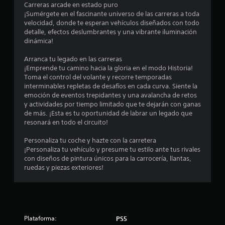
e
a
Carreras arcade en estado puro
d
r
¡Sumérgete en el fascinante universo de las carreras a toda
a
1
e
velocidad, donde te esperan vehículos diseñados con todo
d
l
detalle, efectos deslumbrantes y una vibrante iluminación
d
0
j
dinámica!
e
u
p
3
e
Arranca tu legado en las carreras
u
g
¡Emprende tu camino hacia la gloria en el modo Historia!
l
7
o
Toma el control del volante y recorre temporadas
s
e
interminables repletas de desafíos en cada curva. Siente la
a
n
9
emoción de eventos trepidantes y una avalancha de retos
r
c
y actividades por tiempo limitado que te dejarán con ganas
l
u
9
de más. ¡Esta es tu oportunidad de labrar un legado que
o
a
resonará en todo el circuito!
s
l
c
b
q
Personaliza tu coche y hazte con la carretera
o
u
¡Personaliza tu vehículo y presume tu estilo ante tus rivales
a
t
i
con diseños de pintura únicos para la carrocería, llantas,
o
e
ruedas y piezas exteriores!
l
n
r
e
m
i
s
o
r
m
f
á
e
p
Plataforma:
PS5
n