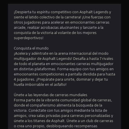
c
o
p
l
t
¡Despierta tu espíritu competitivo con Asphalt Legends y
i
a
o
siente el latido colectivo de la carretera! ¡Une fuerzas con
y
n
otros jugadores para acelerar en emocionantes carreras
n
e
e
arcade, realizar acrobacias alucinantes y lanzarte a la
n
s
conquista de la victoria al volante de los mejores
c
c
superdeportivos!
P
u
u
o
a
Conquista el mundo
e
l
¡Acelera y adéntrate en la arena internacional del modo
d
q
e
multijugador de Asphalt Legends! Desafía a hasta 7 rivales
e
u
de todo el planeta en emocionantes carreras multijugador
s
i
s
en distintas plataformas. Forma equipo con tus amigos en
j
e
emocionantes competiciones a pantalla dividida para hasta
u
r
t
4 jugadores. ¡Prepárate para unirte, dominar y dejar tu
g
m
huella imborrable en el asfalto!
a
o
r
r
m
Únete a las leyendas de carreras mundiales
y
e
e
Forma parte de la vibrante comunidad global de carreras,
d
n
donde el compañerismo alimenta la búsqueda de la
e
t
l
victoria. Conéctate con tus amigos mediante la lista de
s
o
amigos, crea salas privadas para carreras personalizadas y
p
.
l
únete a los titanes de Asphalt. Únete a un club de carreras
l
o crea uno propio, desbloqueando recompensas
a