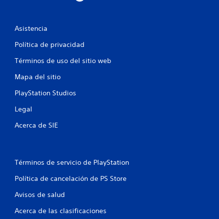
s
e
Asistencia
n
Política de privacidad
u
Términos de uso del sitio web
n
Mapa del sitio
t
PlayStation Studios
Legal
o
Acerca de SIE
t
a
Términos de servicio de PlayStation
l
Política de cancelación de PS Store
d
Avisos de salud
e
Acerca de las clasificaciones