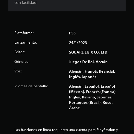
con facilidad.
e
s
t
Plataforma:
PS5
r
Lanzamiento:
24/1/2023
e
Editor:
SQUARE ENIX CO. LTD.
l
Géneros:
Juegos De Rol, Acción
l
Voz:
Alemán, Francés (Francia),
Inglés, Japonés
a
Idiomas de pantalla:
Alemán, Español, Español
s
(México), Francés (Francia),
Inglés, Italiano, Japonés,
Portugués (Brasil), Ruso,
d
Árabe
e
c
Las funciones en línea requieren una cuenta para PlayStation y 