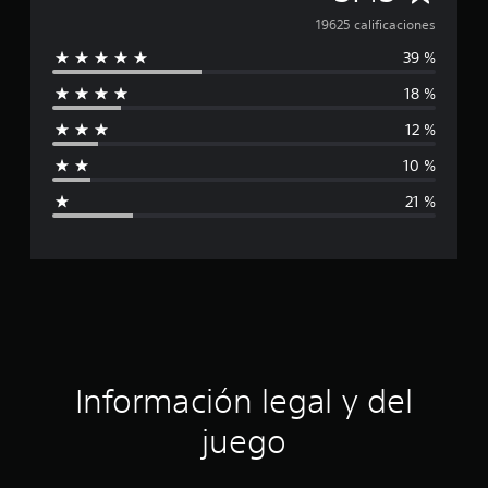
a
19625 calificaciones
39 %
l
18 %
i
12 %
f
10 %
i
21 %
c
a
c
i
ó
Información legal y del
n
juego
p