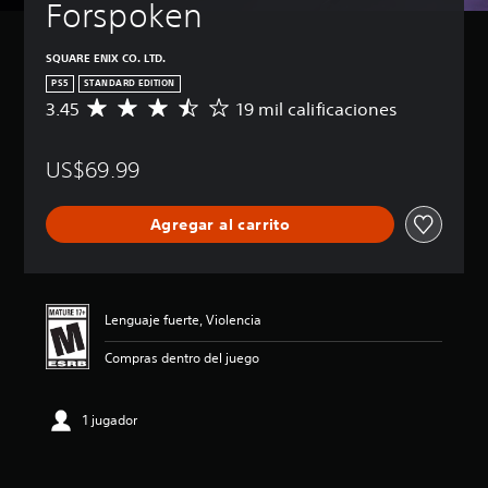
Forspoken
SQUARE ENIX CO. LTD.
PS5
STANDARD EDITION
3.45
19 mil calificaciones
C
a
l
US$69.99
i
f
i
Agregar al carrito
c
a
c
i
ó
Lenguaje fuerte, Violencia
n
p
Compras dentro del juego
r
o
m
1 jugador
e
d
i
o