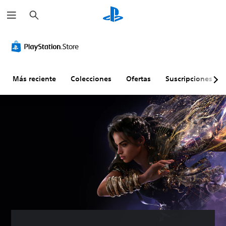
B
u
s
c
a
r
Más reciente
Colecciones
Ofertas
Suscripciones