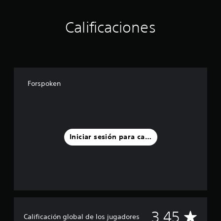
Calificaciones
Forspoken
Iniciar sesión para calificar
C
3.45
Calificación global de los jugadores