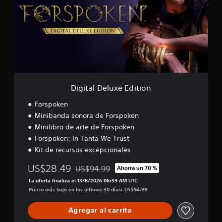
t
a
l
D
e
l
u
x
e
E
Digital Deluxe Edition
d
i
Forspoken
t
Minibanda sonora de Forspoken
i
Minilibro de arte de Forspoken
o
n
Forspoken: In Tanta We Trust
Kit de recursos excepcionales
US$28.49
US$94.99
Ahorra un 70 %
Rebajado del precio original de US$94.99
La oferta finaliza el 13/8/2026 06:59 AM UTC
Precio más bajo en los últimos 30 días: US$94.99
Agregar al carrito