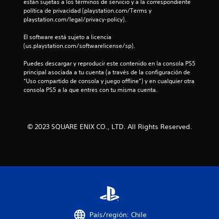
están sujetas a los términos de servicio y a la correspondiente 
i
política de privacidad (playstation.com/Terms y 
playstation.com/legal/privacy-policy).
n
El software está sujeto a licencia 
c
(us.playstation.com/softwarelicense/sp).
o
Puedes descargar y reproducir este contenido en la consola PS5 
principal asociada a tu cuenta (a través de la configuración de 
e
“Uso compartido de consola y juego offline”) y en cualquier otra 
consola PS5 a la que entres con tu misma cuenta.
s
t
© 2023 SQUARE ENIX CO., LTD. All Rights Reserved.
r
e
l
l
a
País/región: Chile