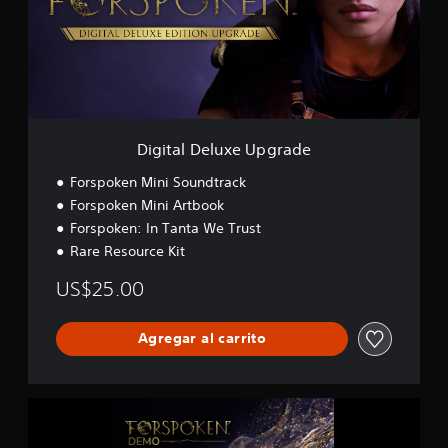
l
f
D
i
e
c
l
a
u
c
x
i
e
o
U
n
Digital Deluxe Upgrade
p
e
g
s
Forspoken Mini Soundtrack
r
Forspoken Mini Artbook
a
Forspoken: In Tanta We Trust
d
e
Rare Resource Kit
US$25.00
Agregar al carrito
F
o
r