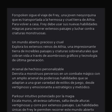
r
o
Forspoken sigue el viaje de Frey, una joven neoyorquina
que es transportada a la hermosa y cruel tierra de Athia.
m
Para volver a casa, Frey debe usar sus nuevas habilidades
mágicas para recorrer extensos paisajes y luchar contra
e
criaturas monstruosas.
d
Un mundo abierto precioso y cruel
Explora los extensos reinos de Athia, una impresionante
i
tierra de increíbles paisajes y criaturas sobrenaturales que
cobran vida a través de asombrosos gráficos y tecnología
o
de última generación.
:
Arsenal de hechizos personalizable
Derrota a monstruos perversos en un combate mágico con
3
un amplio arsenal de poderosas habilidades que se
adaptan a una gran variedad de estilos de juego, desde
.
vertiginoso y emocionante a estratégico y metódico.
4
Parkour intuitivo potenciado por la magia
Escala muros, atraviesa cañones, salta desde alturas
vertiginosas y corre por extensos paisajes. Las habilidades
5
únicas de Frey le permiten recorrer este mundo abierto