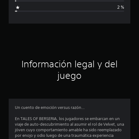
i
2 %
c
a
c
i
ó
Información legal y del
n
juego
p
r
o
Un cuento de emoción versus razón…
m
En TALES OF BERSERIA, los jugadores se embarcan en un
viaje de auto-descubrimiento al asumir el rol de Velvet, una
e
jóven cuyo comportamiento amable ha sido reemplazado
por enojo y odio luego de una traumática experiencia