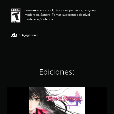
ó
n
Consumo de alcohol, Desnudos parciales, Lenguaje
p
moderado, Sangre, Temas sugerentes de nivel
r
moderado, Violencia
o
m
e
d
1-4 jugadores
i
o
:
4
.
7
2
Ediciones:
e
s
t
r
T
e
A
l
L
l
E
a
S
s
O
d