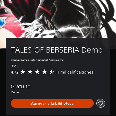
TALES OF BERSERIA Demo
Bandai Namco Entertainment America Inc.
PS4
4.72
11 mil calificaciones
C
a
l
Gratuito
i
f
Demo
i
c
Agregar a la biblioteca
a
c
i