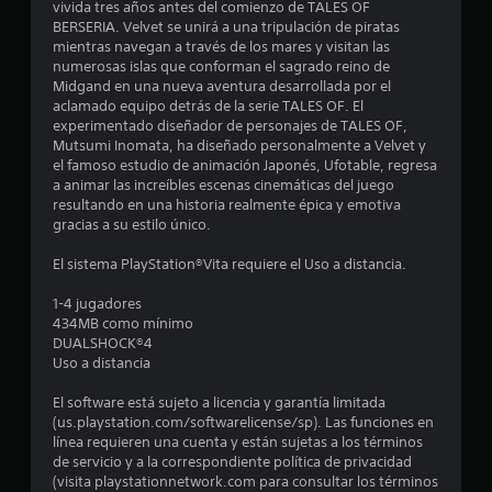
d
vivida tres años antes del comienzo de TALES OF
BERSERIA. Velvet se unirá a una tripulación de piratas
i
mientras navegan a través de los mares y visitan las
numerosas islas que conforman el sagrado reino de
o
Midgand en una nueva aventura desarrollada por el
aclamado equipo detrás de la serie TALES OF. El
:
experimentado diseñador de personajes de TALES OF,
Mutsumi Inomata, ha diseñado personalmente a Velvet y
4
el famoso estudio de animación Japonés, Ufotable, regresa
a animar las increíbles escenas cinemáticas del juego
.
resultando en una historia realmente épica y emotiva
gracias a su estilo único.
7
El sistema PlayStation®Vita requiere el Uso a distancia.
2
1-4 jugadores
434MB como mínimo
e
DUALSHOCK®4
Uso a distancia
s
El software está sujeto a licencia y garantía limitada
t
(us.playstation.com/softwarelicense/sp). Las funciones en
línea requieren una cuenta y están sujetas a los términos
r
de servicio y a la correspondiente política de privacidad
(visita playstationnetwork.com para consultar los términos