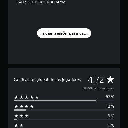
TALES OF BERSERIA Demo
Iniciar sesión para calificar
C
4.72
Calificación global de los jugadores
a
11259 calificaciones
82 %
l
12 %
i
3 %
f
1 %