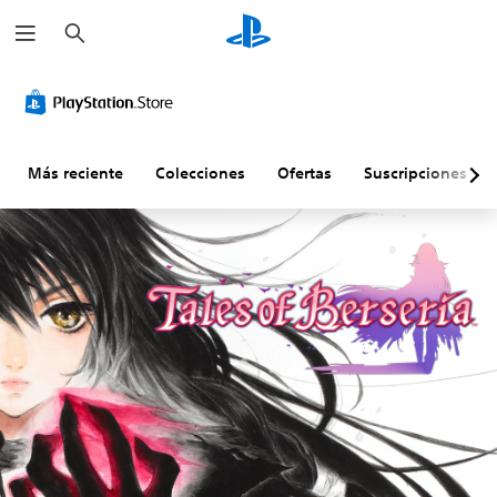
B
u
s
c
a
r
Más reciente
Colecciones
Ofertas
Suscripciones