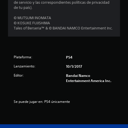
e
de servicio y las correspondientes políticas de privacidad
de tu país).
l
© MUTSUMI INOMATA
l
© KOSUKE FUJISHIMA
Tales of Berseria™ & © BANDAI NAMCO Entertainment Inc.
a
s
d
Plataforma:
PS4
e
Lanzamiento:
10/1/2017
c
Editor:
Bandai Namco
Entertainment America Inc.
i
n
Se puede jugar en: PS4 únicamente
c
o