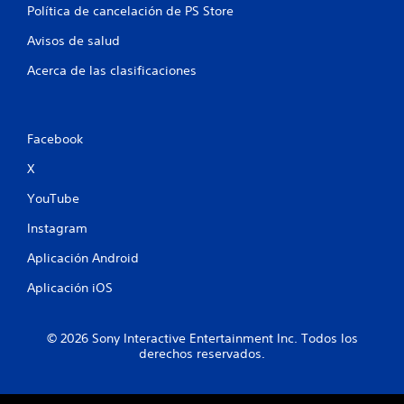
Política de cancelación de PS Store
t
Avisos de salud
o
Acerca de las clasificaciones
t
a
Facebook
l
X
d
YouTube
e
Instagram
1
Aplicación Android
Aplicación iOS
1
2
© 2026 Sony Interactive Entertainment Inc. Todos los
derechos reservados.
5
9