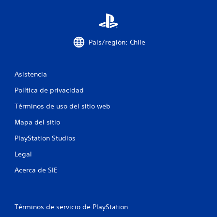
e
s
t
País/región: Chile
r
e
Asistencia
l
Política de privacidad
l
Términos de uso del sitio web
a
Mapa del sitio
PlayStation Studios
s
Legal
e
Acerca de SIE
n
u
Términos de servicio de PlayStation
n