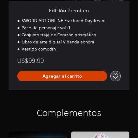
u
m
Edición Premium
SWORD ART ONLINE Fractured Daydream
Pase de personaje vol. 1
Conjunto traje de Corazón prismático
Libro de arte digital y banda sonora
Vestido comodín
US$99.99
Agregar al carrito
Complementos