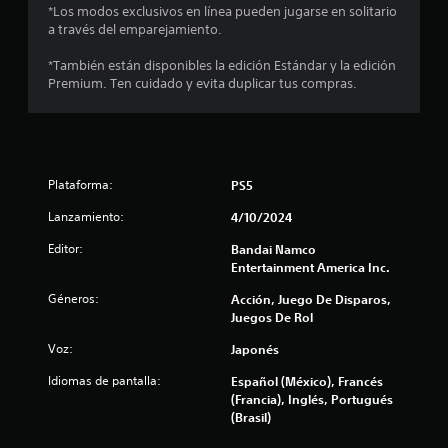
r
*Los modos exclusivos en línea pueden jugarse en solitario
a través del emparejamiento.
e
*También están disponibles la edición Estándar y la edición
l
Premium. Ten cuidado y evita duplicar tus compras.
l
a
s
Plataforma:
PS5
Lanzamiento:
e
4/10/2024
Editor:
Bandai Namco
n
Entertainment America Inc.
u
Géneros:
Acción, Juego De Disparos,
Juegos De Rol
n
Voz:
Japonés
t
Idiomas de pantalla:
Español (México), Francés
(Francia), Inglés, Portugués
o
(Brasil)
t