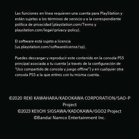
a
Las funciones en línea requieren una cuenta para PlayStation y 
están sujetas a los términos de servicio y a la correspondiente 
l
política de privacidad (playstation.com/Terms y 
playstation.com/legal/privacy-policy).
d
El software está sujeto a licencia 
e
(us.playstation.com/softwarelicense/sp).
4
Puedes descargar y reproducir este contenido en la consola PS5 
principal asociada a tu cuenta (a través de la configuración de 
0
“Uso compartido de consola y juego offline”) y en cualquier otra 
consola PS5 a la que entres con tu misma cuenta.
1
5
©2020 REKI KAWAHARA/KADOKAWA CORPORATION/SAO-P
c
Project
©2023 KEIICHI SIGSAWA/KADOKAWA/GGO2 Project
a
©Bandai Namco Entertainment Inc.
l
i