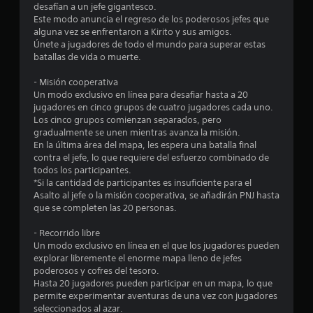
a
desafían a un jefe gigantesco.
Este modo anuncia el regreso de los poderosos jefes que
s
alguna vez se enfrentaron a Kirito y sus amigos.
Únete a jugadores de todo el mundo para superar estas
d
batallas de vida o muerte.
e
- Misión cooperativa
Un modo exclusivo en línea para desafiar hasta a 20
c
jugadores en cinco grupos de cuatro jugadores cada uno.
Los cinco grupos comienzan separados, pero
i
gradualmente se unen mientras avanza la misión.
En la última área del mapa, les espera una batalla final
n
contra el jefe, lo que requiere del esfuerzo combinado de
todos los participantes.
c
*Si la cantidad de participantes es insuficiente para el
Asalto al jefe o la misión cooperativa, se añadirán PNJ hasta
o
que se completen las 20 personas.
e
- Recorrido libre
Un modo exclusivo en línea en el que los jugadores pueden
s
explorar libremente el enorme mapa lleno de jefes
poderosos y cofres del tesoro.
Hasta 20 jugadores pueden participar en un mapa, lo que
t
permite experimentar aventuras de una vez con jugadores
seleccionados al azar.