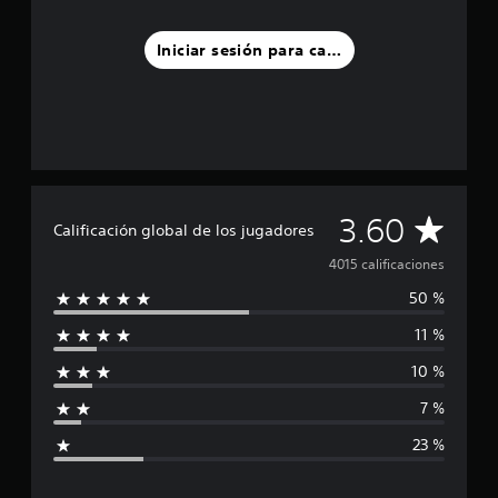
Iniciar sesión para calificar
C
3.60
Calificación global de los jugadores
a
4015 calificaciones
50 %
l
11 %
i
10 %
f
7 %
i
23 %
c