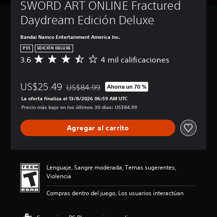
SWORD ART ONLINE Fractured 
Daydream Edición Deluxe
Bandai Namco Entertainment America Inc.
PS5
EDICIÓN DELUXE
3.6
4 mil calificaciones
C
a
l
US$25.49
i
US$84.99
Ahorra un 70 %
Rebajado del precio original de US$84.99
f
La oferta finaliza el 13/8/2026 06:59 AM UTC
i
Precio más bajo en los últimos 30 días: US$84.99
c
a
Agregar al carrito
c
i
ó
n
p
Lenguaje, Sangre moderada, Temas sugerentes,
r
Violencia
o
m
Compras dentro del juego, Los usuarios interactúan
e
d
i