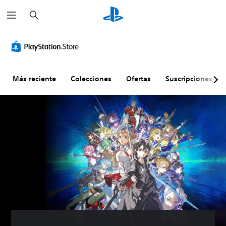
B
u
s
c
a
r
Más reciente
Colecciones
Ofertas
Suscripciones