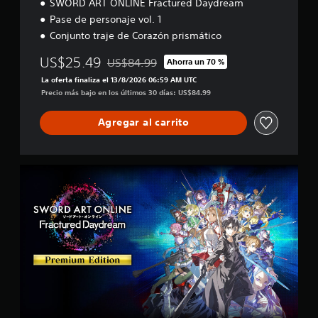
SWORD ART ONLINE Fractured Daydream
Pase de personaje vol. 1
Conjunto traje de Corazón prismático
US$25.49
US$84.99
Ahorra un 70 %
Rebajado del precio original de US$84.99
La oferta finaliza el 13/8/2026 06:59 AM UTC
Precio más bajo en los últimos 30 días: US$84.99
Agregar al carrito
E
d
i
c
i
ó
n
P
r
e
m
i