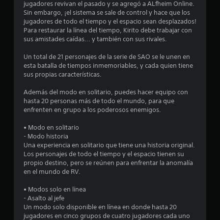
o
jugadores revivan el pasado y se agregó a ALfheim Online.
Sin embargo, ¡el sistema se sale de control y hace que los
:
jugadores de todo el tiempo y el espacio sean desplazados!
Para restaurar la línea del tiempo, Kirito debe trabajar con
3
sus amistades caídas... y también con sus rivales.
.
Un total de 21 personajes de la serie de SAO se le unen en
esta batalla de tiempos inmemoriables, y cada quien tiene
6
sus propias características.
Además del modo en solitario, puedes hacer equipo con
e
hasta 20 personas más de todo el mundo, para que
enfrenten en grupo a los poderosos enemigos.
s
• Modo en solitario
t
- Modo historia
Una experiencia en solitario que tiene una historia original.
r
Los personajes de todo el tiempo y el espacio tienen su
propio destino, pero se reúnen para enfrentar la anomalía
e
en el mundo de RV.
l
• Modos solo en línea
- Asalto al jefe
l
Un modo solo disponible en línea en donde hasta 20
jugadores en cinco grupos de cuatro jugadores cada uno