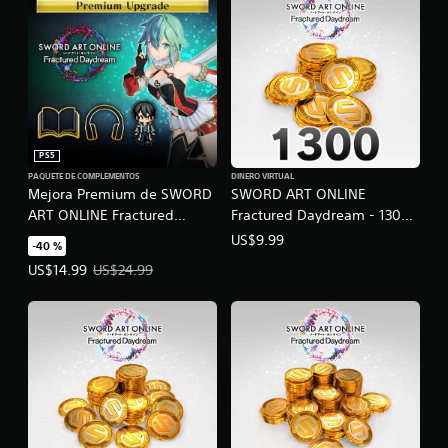
PS5
PAQUETE DE COMPLEMENTOS
DINERO VIRTUAL
Mejora Premium de SWORD
SWORD ART ONLINE
ART ONLINE Fractured
Fractured Daydream - 1300
Daydream
medallas SAO
US$9.99
-40 %
Precio de la oferta: US$14.99. Precio original: US$24.99.
US$14.99
US$24.99