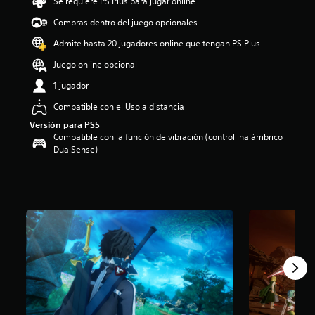
Se requiere PS Plus para jugar online
o
Compras dentro del juego opcionales
:
3
Admite hasta 20 jugadores online que tengan PS Plus
.
6
Juego online opcional
e
1 jugador
s
t
Compatible con el Uso a distancia
r
Versión para PS5
e
Compatible con la función de vibración (control inalámbrico
l
DualSense)
l
a
s
d
e
c
i
n
c
o
e
s
t