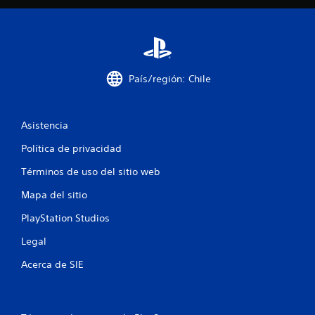
f
i
c
País/región: Chile
a
c
Asistencia
i
Política de privacidad
Términos de uso del sitio web
o
Mapa del sitio
n
PlayStation Studios
e
Legal
s
Acerca de SIE