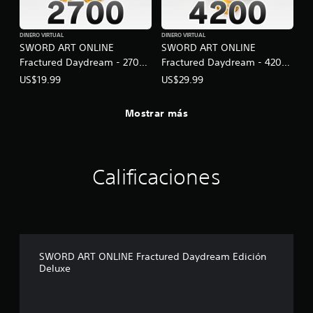
DINERO VIRTUAL
DINERO VIRTUAL
SWORD ART ONLINE
SWORD ART ONLINE
Fractured Daydream - 2700
Fractured Daydream - 4200
medallas SAO
medallas SAO
US$19.99
US$29.99
Mostrar más
Calificaciones
SWORD ART ONLINE Fractured Daydream Edición
Deluxe