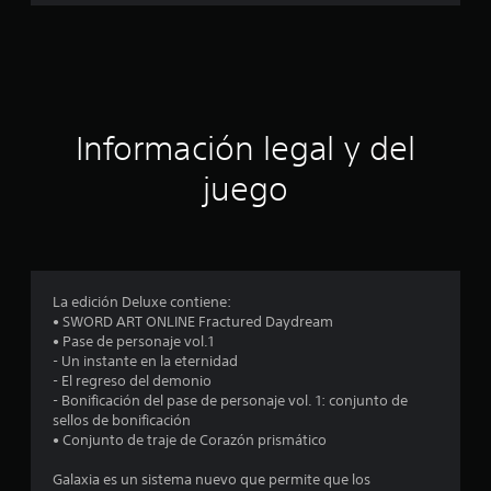
a
c
i
ó
Información legal y del
n
juego
p
r
o
La edición Deluxe contiene:
• SWORD ART ONLINE Fractured Daydream
m
• Pase de personaje vol.1
- Un instante en la eternidad
e
- El regreso del demonio
- Bonificación del pase de personaje vol. 1: conjunto de
d
sellos de bonificación
• Conjunto de traje de Corazón prismático
i
Galaxia es un sistema nuevo que permite que los