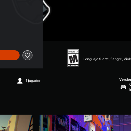
Lenguaje fuerte, Sangre, Viol
Versió
1 jugador
C
i