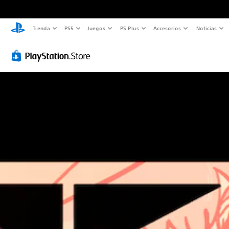
Tienda
PS5
Juegos
PS Plus
Accesorios
Noticias