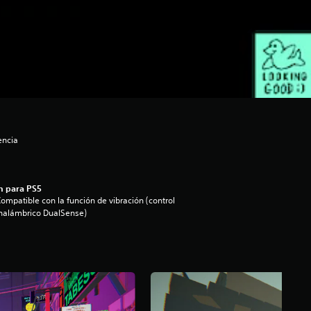
encia
n para PS5
ompatible con la función de vibración (control
nalámbrico DualSense)