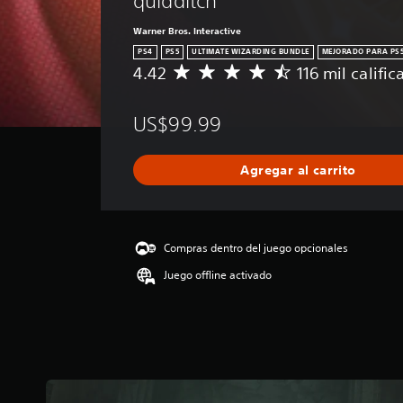
quidditch
Warner Bros. Interactive
PS4
PS5
ULTIMATE WIZARDING BUNDLE
MEJORADO PARA PS5
4.42
116 mil califi
C
a
l
US$99.99
i
f
i
Agregar al carrito
c
a
c
i
ó
Compras dentro del juego opcionales
n
Juego offline activado
p
r
o
m
e
d
i
o