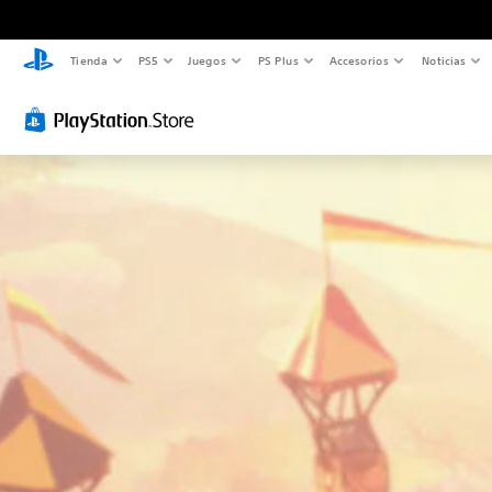
Tienda
PS5
Juegos
PS Plus
Accesorios
Noticias