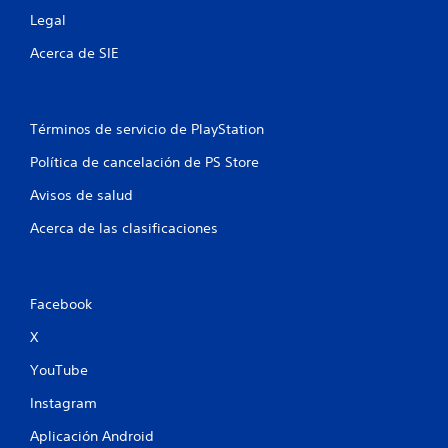
t
á
Legal
e
s
p
f
Acerca de SIE
o
á
r
c
l
i
o
l
s
Términos de servicio de PlayStation
e
m
s
Política de cancelación de PS Store
e
d
n
e
Avisos de salud
ú
l
s
e
Acerca de las clasificaciones
s
e
i
r
n
.
n
Facebook
e
c
X
e
s
YouTube
i
d
Instagram
a
d
Aplicación Android