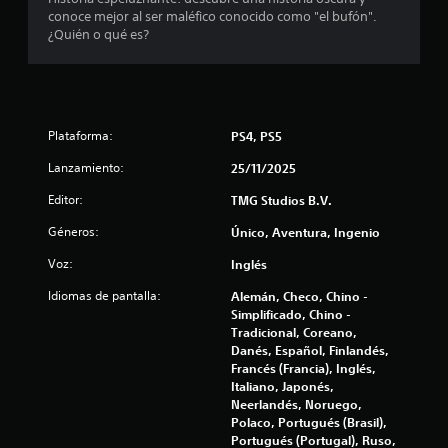
i
l
s
conoce mejor al ser maléfico conocido como "el bufón".
c
o
¿Quién o qué es?
k
s
e
s
g
.
r
n
a
S
u
n
Plataforma:
PS4, PS5
e
d
p
n
Lanzamiento:
25/11/2025
e
u
s
Editor:
TMG Studios B.V.
t
e
L
d
Géneros:
o
Único, Aventura, Ingenio
o
e
s
j
Voz:
Inglés
s
t
u
u
Idiomas de pantalla:
Alemán, Checo, Chino -
g
b
a
Simplificado, Chino -
t
a
Tradicional, Coreano,
í
r
l
Danés, Español, Finlandés,
t
s
Francés (Francia), Inglés,
u
i
d
Italiano, Japonés,
l
n
Neerlandés, Noruego,
o
Polaco, Portugués (Brasil),
e
p
s
Portugués (Portugal), Ruso,
u