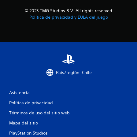
e
n
c
t
e
© 2023 TMG Studios B.V. All rights reserved
r
i
s
Política de privacidad y EULA del juego
a
P
m
o
u
á
e
s
n
d
g
e
r
e
s
a
j
n
s
u
d
g
e
a
País/región: Chile
p
r
a
y
r
d
a
Asistencia
e
q
s
u
Política de privacidad
p
e
l
s
Términos de uso del sitio web
a
e
z
a
Mapa del sitio
a
n
r
m
PlayStation Studios