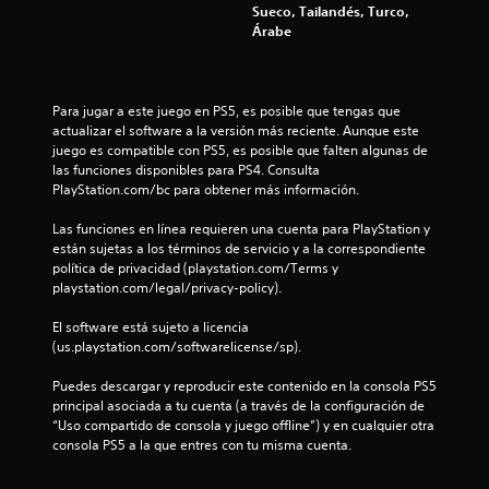
s
Sueco, Tailandés, Turco,
4
l
e
Árabe
s
p
7
r
a
e
c
1
s
i
Para jugar a este juego en PS5, es posible que tengas que 
e
o
actualizar el software a la versión más reciente. Aunque este 
9
n
n
juego es compatible con PS5, es posible que falten algunas de 
t
e
las funciones disponibles para PS4. Consulta 
c
a
PlayStation.com/bc para obtener más información.
s
n
r
a
c
Las funciones en línea requieren una cuenta para PlayStation y 
á
o
están sujetas a los términos de servicio y a la correspondiente 
l
n
p
política de privacidad (playstation.com/Terms y 
u
i
playstation.com/legal/privacy-policy).
n
i
d
t
a
El software está sujeto a licencia 
a
f
s
(us.playstation.com/softwarelicense/sp).
m
d
a
i
Puedes descargar y reproducir este contenido en la consola PS5 
e
ñ
principal asociada a tu cuenta (a través de la configuración de 
b
o
c
“Uso compartido de consola y juego offline”) y en cualquier otra 
o
d
consola PS5 a la que entres con tu misma cuenta.
e
t
a
l
o