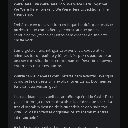
c
i
Were Here, We Were Here Too, We Were Here Together,
i
i
o
We Were Here Forever y We Were Here Expeditions: The
l
n
FriendShip.
i
e
n
t
s
Embárcate en una aventura en la que tendrás que resolver
a
p
c
puzles con un compañero y demostrar que podéis
s
a
comunicaros y trabajar juntos para escapar del maldito
u
r
o
Castle Rock.
l
a
e
i
e
Sumérgete en una intrigante experiencia cooperativa
c
n
mientras tu compañero y tú resolvéis puzles para superar
t
v
s
una serie de situaciones emocionantes. Descubrid nuevos
u
e
entornos y misterios, juntos.
r
r
t
a
t
Walkie-talkie: deberás comunicarte para avanzar, averigua
.
i
r
cómo se te da describir y explicar tu entorno. Dos mentes
r
tendrán que pensar igual.
l
e
S
o
u
La oscuridad ha envuelto al antaño espléndido Castle Rock
s
l
y su entorno. ¿Lograréis descubrir la verdad que se oculta
b
j
tras el macabro destino de la ciudadela caída y salir con
t
o
l
vida... o los habitantes originales os atraparán mientras
í
y
intentáis salir?
s
t
a
t
u
Historia espeluznante: descubre una historia oscura y