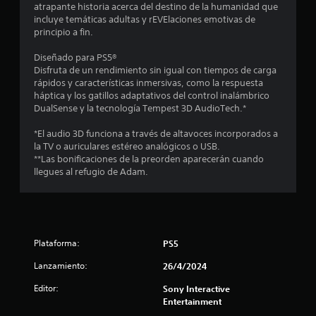
d
atrapante historia acerca del destino de la humanidad que
t
n
e
e
incluye temáticas adultas y rEVElaciones emotivas de
l
c
c
principio a fin.
a
í
á
o
m
m
n
Diseñado para PS5®
i
l
a
Disfruta de un rendimiento sin igual con tiempos de carga
t
t
r
rápidos y características inmersivas, como la respuesta
e
r
d
a
háptica y los gatillos adaptativos del control inalámbrico
d
o
n
DualSense y la tecnología Tempest 3D AudioTech.*
e
e
i
l
t
e
e
*El audio 3D funciona a través de altavoces incorporados a
i
9
f
s
la TV o auriculares estéreo analógicos o USB.
e
e
P
**Las bonificaciones de la preorden aparecerán cuando
m
c
1
u
llegues al refugio de Adam.
p
t
e
o
o
6
d
.
s
e
q
7
s
u
S
r
e
3
Plataforma:
PS5
e
e
p
p
v
o
Lanzamiento:
26/4/2024
c
i
u
d
s
e
Editor:
Sony Interactive
r
a
a
Entertainment
d
í
r
a