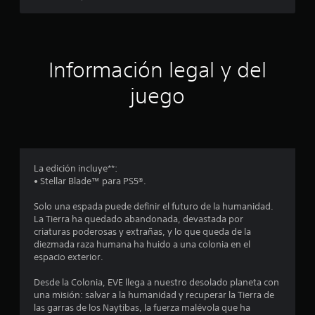
i
a
a
m
n
n
o
n
t
s
d
e
a
i
c
l
Información legal y del
d
e
d
l
s
a
a
juego
e
i
d
d
d
e
v
c
a
n
i
d
t
s
i
d
r
u
e
o
a
La edición incluye**:
n
p
d
• Stellar Blade™ para PS5®.
l
u
e
c
l
(
u
Solo una espada puede definir el futuro de la humanidad.
s
b
n
La Tierra ha quedado abandonada, devastada por
a
o
á
l
criaturas poderosas y extrañas, y lo que queda de la
r
í
s
diezmada raza humana ha huido a una colonia en el
l
e
m
i
espacio exterior.
o
i
c
s
s
t
a
Desde la Colonia, EVE llega a nuestro desolado planeta con
b
e
)
una misión: salvar a la humanidad y recuperar la Tierra de
o
t
d
las garras de los Naytibas, la fuerza malévola que ha
t
P
e