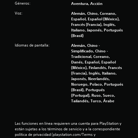
e
l
Géneros:
l
Aventura, Acción
n
j
o
r
u
Voz:
i
Alemán, Chino, Coreano,
s
e
g
Español, Español (México),
c
s
Francés (Francia), Inglés,
f
a
o
u
Italiano, Japonés, Portugués
r
n
l
(Brasil)
i
t
s
t
r
i
a
Idiomas de pantalla:
Alemán, Chino -
c
o
n
r
Simplificado, Chino -
l
v
c
Tradicional, Coreano,
a
e
i
o
Danés, Español, Español
s
s
(México), Finlandés, Francés
n
d
c
u
(Francia), Inglés, Italiano,
t
e
a
Japonés, Neerlandés,
r
l
i
l
Noruego, Polaco, Portugués
o
j
m
(Brasil), Portugués
u
l
o
e
(Portugal), Ruso, Sueco,
e
e
n
Tailandés, Turco, Árabe
g
n
s
t
o
e
d
e
e
m
e
n
o
m
Las funciones en línea requieren una cuenta para PlayStation y 
c
s
l
están sujetas a los términos de servicio y a la correspondiente 
o
u
e
política de privacidad (playstation.com/Terms y 
v
a