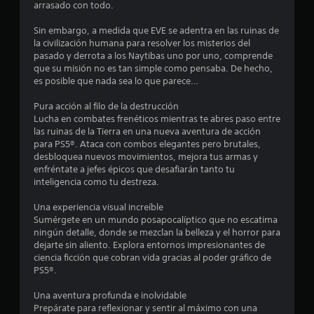
arrasado con todo.
o
u
r
t
n
e
i
Sin embargo, a medida que EVE se adentra en las ruinas de
e
d
e
e
la civilización humana para resolver los misterios del
s
e
m
pasado y derrota a los Naytibas uno por uno, comprende
r
s
p
l
que su misión no es tan simple como pensaba. De hecho,
á
j
o
es posible que nada sea lo que parece…
p
u
)
l
i
g
.
Pura acción al filo de la destrucción
d
a
a
Lucha en combates frenéticos mientras te abres paso entre
a
r
las ruinas de la Tierra en una nueva aventura de acción
R
m
s
s
para PS5®. Ataca con combos elegantes pero brutales,
e
e
i
desbloquea nuevos movimientos, mejora tus armas y
n
c
n
e
enfréntate a jefes épicos que desafiarán tanto tu
t
m
o
inteligencia como tu destreza.
e
o
r
n
o
v
d
Una experiencia visual increíble
d
i
a
u
Sumérgete en un mundo posapocalíptico que no escatima
e
m
t
ningún detalle, donde se mezclan la belleza y el horror para
n
i
n
o
dejarte sin aliento. Explora entornos impresionantes de
t
e
ciencia ficción que cobran vida gracias al poder gráfico de
r
r
n
t
PS5®.
o
i
t
d
o
o
o
Una aventura profunda e inolvidable
e
s
s
Prepárate para reflexionar y sentir al máximo con una
u
d