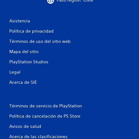
País/región: Chile
o
e
r
s
i
i
o
Asistencia
d
s
a
Política de privacidad
d
d
d
e
Términos de uso del sitio web
e
t
u
Mapa del sitio
u
s
t
a
PlayStation Studios
o
r
r
l
Legal
i
o
Acerca de SIE
a
s
c
l
o
e
n
s
t
Términos de servicio de PlayStation
P
r
u
Política de cancelación de PS Store
o
e
l
d
Avisos de salud
e
e
s
Acerca de las clasificaciones
s
d