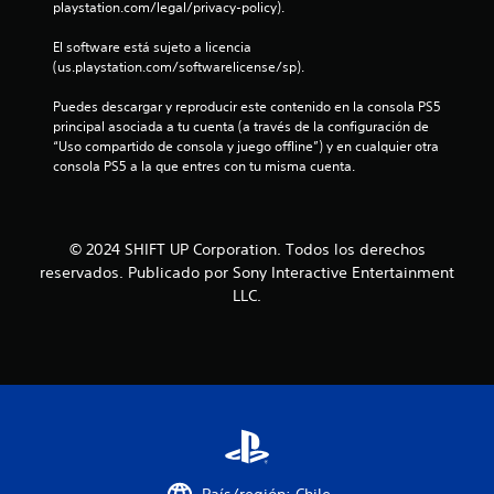
s
playstation.com/legal/privacy-policy).
i
l
t
q
m
o
El software está sujeto a licencia 
u
i
s
(us.playstation.com/softwarelicense/sp).
i
e
d
e
u
n
Puedes descargar y reproducir este contenido en la consola PS5 
r
r
t
principal asociada a tu cuenta (a través de la configuración de 
m
a
o
“Uso compartido de consola y juego offline”) y en cualquier otra 
o
n
consola PS5 a la que entres con tu misma cuenta.
P
m
t
u
e
e
e
n
e
d
t
l
© 2024 SHIFT UP Corporation. Todos los derechos
e
o
g
reservados. Publicado por Sony Interactive Entertainment
s
.
a
j
LLC.
m
u
e
R
g
p
e
a
l
c
r
a
o
s
y
i
r
.
n
d
n
a
e
t
c