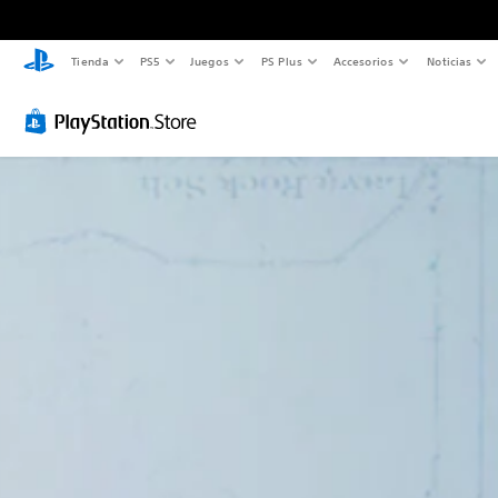
Tienda
PS5
Juegos
PS Plus
Accesorios
Noticias