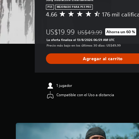
PS5
MEJORADO PARA PS5 PRO
4.66
176 mil califi
C
a
l
US$19.99
US$49.99
Ahorra un 60 %
i
Rebajado del precio original
f
La oferta finaliza el 13/8/2026 06:59 AM UTC
i
Precio más bajo en los últimos 30 días: US$49.99
c
a
Agregar al carrito
c
i
ó
n
p
1 jugador
r
Compatible con el Uso a distancia
o
m
e
d
i
o
:
4