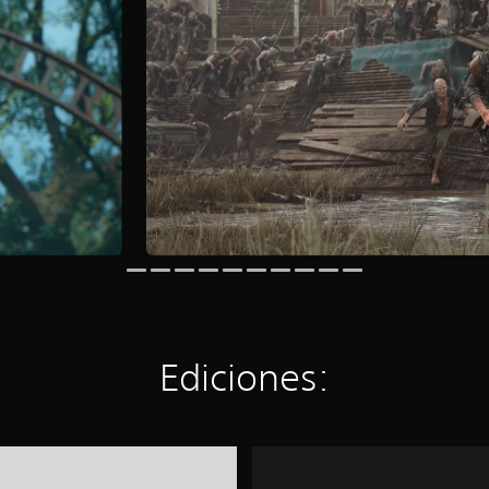
Ediciones:
D
a