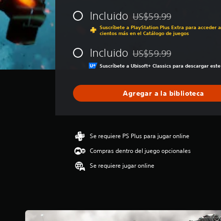
ó
Incluido
n
US$59.99
Rebajado del precio origin
p
Suscríbete a PlayStation Plus Extra para acceder a
r
cientos más en el Catálogo de juegos
o
Incluido
m
US$59.99
Rebajado del precio origin
e
Suscríbete a Ubisoft+ Classics para descargar es
d
i
o
Agregar a la biblioteca
:
4
.
1
Se requiere PS Plus para jugar online
4
e
Compras dentro del juego opcionales
s
t
Se requiere jugar online
r
e
l
l
a
s