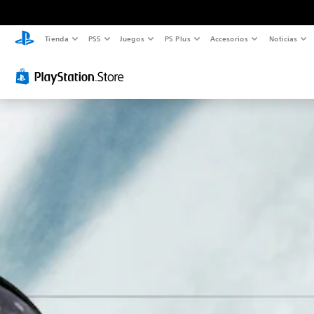
Tienda
PS5
Juegos
PS Plus
Accesorios
Noticias