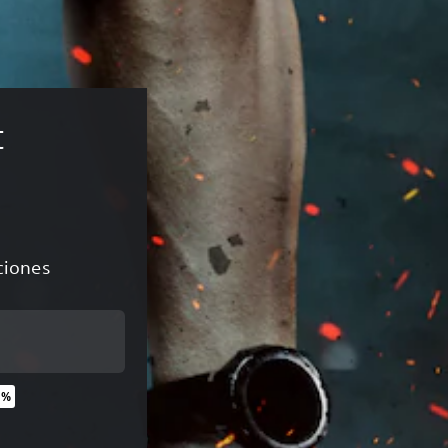
 
aciones
 %
nal de US$59.99