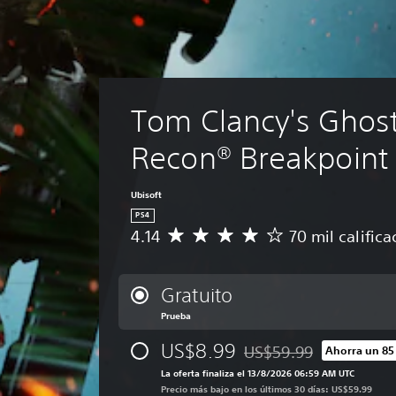
Tom Clancy's Ghost
Recon® Breakpoint
Ubisoft
PS4
4.14
70 mil calific
C
a
l
i
Gratuito
f
Prueba
i
c
US$8.99
US$59.99
Ahorra un 85
a
Rebajado del precio origi
c
La oferta finaliza el 13/8/2026 06:59 AM UTC
i
Precio más bajo en los últimos 30 días: US$59.99