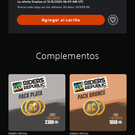
La oferta finaliza el 13/8/2026 06:59 AM UTC
l
Precio más bajo en los últimos 30 días: US$99.99
i
c
Agregar al carrito
Complementos
DINERO VIRTUAL
DINERO VIRTUAL