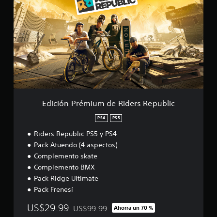
i
c
i
ó
n
P
r
é
m
i
u
m
Edición Prémium de Riders Republic
d
e
PS4
PS5
R
Riders Republic PS5 y PS4
i
d
Pack Atuendo (4 aspectos)
e
Complemento skate
r
Complemento BMX
s
R
Pack Ridge Ultimate
e
Pack Frenesí
p
u
US$29.99
US$99.99
Ahorra un 70 %
Rebajado del precio original de US$99.99
b