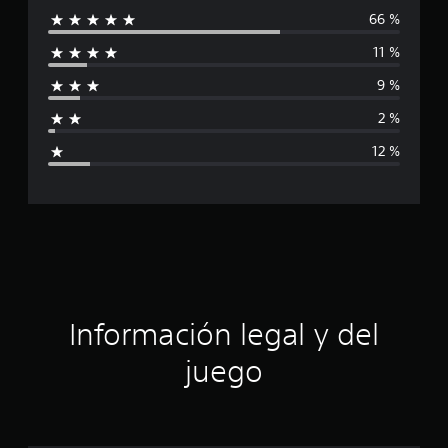
66 %
l
11 %
i
9 %
f
2 %
i
12 %
c
a
c
i
ó
Información legal y del
n
juego
p
r