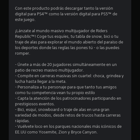
o
Con este producto podrás descargar tanto la versión
digital para PS4™ como la versión digital para PS5™ de
m
este juego.
e
¡Lánzate al mundo masivo multijugador de Riders
Republic™! Coge tus esquíes, tu tabla de snow, bici o tu
d
traje de alas para explorar el mundo abierto del paraíso de
los deportes donde las reglas las pones tú - o las puedes
i
romper.
o
- Únete a más de 20 jugadores simultáneamente en un
patio de recreo masivo multijugador.
:
- Compite en carreras masivas sin cuartel: choca, grindea y
lucha hasta llegar a la meta.
4
- Personaliza a tu personaje para que tanto tus amigos
como tu competencia vean tu propio estilo
.
- Capta la atención de los patrocinadores participando en
prestigiosos eventos.
1
- Bici, esquí, snowboard o traje de alas en una gran
variedad de modos, desde retos de trucos hasta carreras
rápidas.
8
- Vuélvete loco en los parques nacionales más icónicos de
EE.UU como Yosemite, Zion y Bryce Canyon.
e