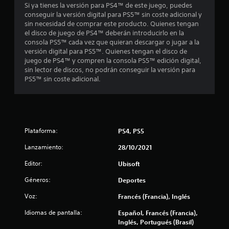
Si ya tienes la versión para PS4™ de este juego, puedes
s
conseguir la versión digital para PS5™ sin coste adicional y
sin necesidad de comprar este producto. Quienes tengan
t
el disco de juego de PS4™ deberán introducirlo en la
consola PS5™ cada vez que quieran descargar o jugar a la
r
versión digital para PS5™. Quienes tengan el disco de
juego de PS4™ y compren la consola PS5™ edición digital,
e
sin lector de discos, no podrán conseguir la versión para
PS5™ sin coste adicional.
l
l
a
Plataforma:
PS4, PS5
s
Lanzamiento:
28/10/2021
d
Editor:
Ubisoft
e
Géneros:
Deportes
c
Voz:
Francés (Francia), Inglés
Idiomas de pantalla:
Español, Francés (Francia),
i
Inglés, Portugués (Brasil)