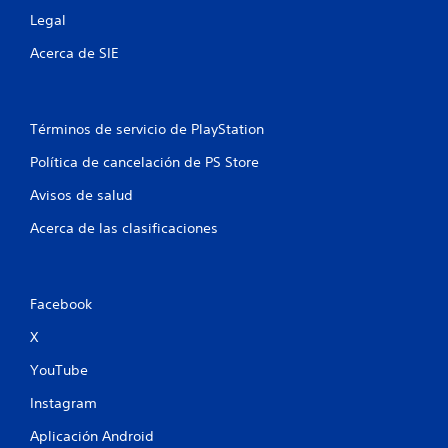
1
Legal
8
Acerca de SIE
6
8
Términos de servicio de PlayStation
c
Política de cancelación de PS Store
a
Avisos de salud
l
Acerca de las clasificaciones
i
f
Facebook
i
X
YouTube
c
Instagram
a
Aplicación Android