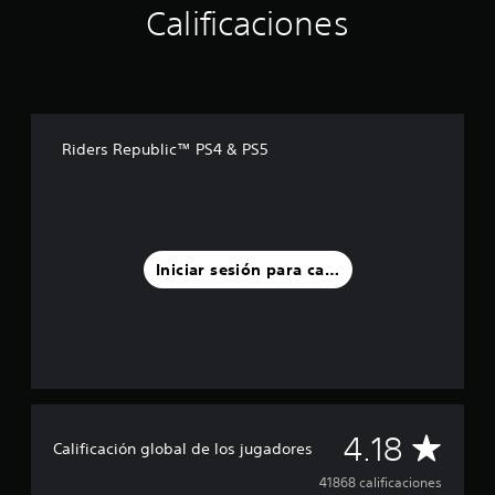
Calificaciones
Riders Republic™ PS4 & PS5
Iniciar sesión para calificar
C
4.18
Calificación global de los jugadores
a
41868 calificaciones