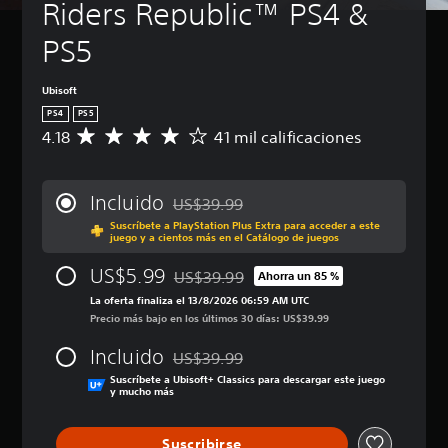
Riders Republic™ PS4 & 
PS5
Ubisoft
PS4
PS5
4.18
41 mil calificaciones
C
a
l
i
Incluido
US$39.99
f
Rebajado del precio original de US$39.99
Suscríbete a PlayStation Plus Extra para acceder a este
i
juego y a cientos más en el Catálogo de juegos
c
a
US$5.99
US$39.99
Ahorra un 85 %
c
Rebajado del precio original de US$39.99
i
La oferta finaliza el 13/8/2026 06:59 AM UTC
ó
Precio más bajo en los últimos 30 días: US$39.99
n
Incluido
p
US$39.99
Rebajado del precio original de US$39.99
r
Suscríbete a Ubisoft+ Classics para descargar este juego
o
y mucho más
m
e
Suscribirse
d