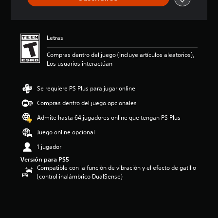
i
o
:
4
Letras
.
1
Compras dentro del juego (Incluye artículos aleatorios),
8
Los usuarios interactúan
e
s
t
Se requiere PS Plus para jugar online
r
Compras dentro del juego opcionales
e
l
Admite hasta 64 jugadores online que tengan PS Plus
l
a
Juego online opcional
s
1 jugador
d
e
Versión para PS5
c
Compatible con la función de vibración y el efecto de gatillo
i
(control inalámbrico DualSense)
n
c
o
e
s