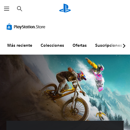
B
u
s
c
a
r
Más reciente
Colecciones
Ofertas
Suscripciones