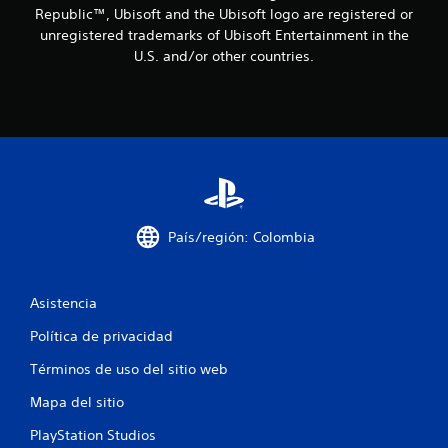
e
Republic™, Ubisoft and the Ubisoft logo are registered or
unregistered trademarks of Ubisoft Entertainment in the
n
U.S. and/or other countries.
u
n
t
o
t
País/región: Colombia
a
l
Asistencia
Política de privacidad
d
Términos de uso del sitio web
e
Mapa del sitio
4
PlayStation Studios