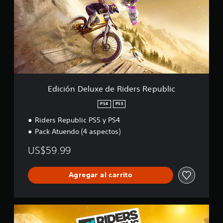
i
ó
n
D
e
l
u
x
e
d
Edición Deluxe de Riders Republic
e
R
PS4
PS5
i
Riders Republic PS5 y PS4
d
e
Pack Atuendo (4 aspectos)
r
s
US$59.99
R
e
p
Agregar al carrito
u
b
l
E
i
d
c