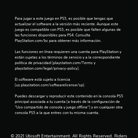
n
c
Para jugar a este juego en PS5, es posible que tengas que 
actualizar el software a la versión más reciente. Aunque este 
o
juego es compatible con PS5, es posible que falten algunas de 
las funciones disponibles para PS4. Consulta 
e
PlayStation.com/bc para obtener más información.
s
Las funciones en línea requieren una cuenta para PlayStation y 
están sujetas a los términos de servicio y a la correspondiente 
t
política de privacidad (playstation.com/Terms y 
playstation.com/legal/privacy-policy).
r
El software está sujeto a licencia 
e
(us.playstation.com/softwarelicense/sp).
l
Puedes descargar y reproducir este contenido en la consola PS5 
principal asociada a tu cuenta (a través de la configuración de 
l
“Uso compartido de consola y juego offline”) y en cualquier otra 
consola PS5 a la que entres con tu misma cuenta.
a
s
© 2021 Ubisoft Entertainment. All Rights Reserved. Riders