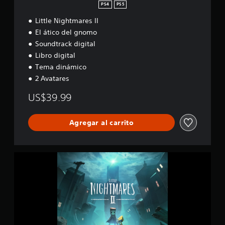
PS4
PS5
Little Nightmares II
El ático del gnomo
Soundtrack digital
Libro digital
Tema dinámico
2 Avatares
US$39.99
Agregar al carrito
D
E
M
O
d
e
L
i