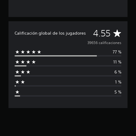
C
4.55
Calificación global de los jugadores
a
39656 calificaciones
77 %
l
11 %
i
6 %
f
1 %
i
5 %
c
a
c
i