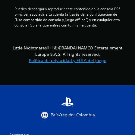
l
Puedes descargar y reproducir este contenido en la consola PS5 
l
principal asociada a tu cuenta (a través de la configuración de 
“Uso compartido de consola y juego offline”) y en cualquier otra 
a
consola PS5 a la que entres con tu misma cuenta.
s
e
Little Nightmares® II & ©BANDAI NAMCO Entertainment
Europe S.A.S. All rights reserved.
n
Política de privacidad y EULA del juego
u
n
t
o
t
País/región: Colombia
a
Asistencia