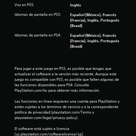
d
Voz en PS5:
Inglés
Idiomas de pantalla en PS5:
Español (México), Francés
e
(Francia), Inglés, Portugués
(Brasil)
c
Idiomas de pantalla en PS4:
Español (México), Francés
i
(Francia), Inglés, Portugués
(Brasil)
n
c
Para jugar a este juego en PS5, es posible que tengas que 
o
actualizar el software a la versión más reciente. Aunque este 
juego es compatible con PS5, es posible que falten algunas de 
e
las funciones disponibles para PS4. Consulta 
PlayStation.com/bc para obtener más información.
s
Las funciones en línea requieren una cuenta para PlayStation y 
t
están sujetas a los términos de servicio y a la correspondiente 
política de privacidad (playstation.com/Terms y 
r
playstation.com/legal/privacy-policy).
e
El software está sujeto a licencia 
(us.playstation.com/softwarelicense/sp).