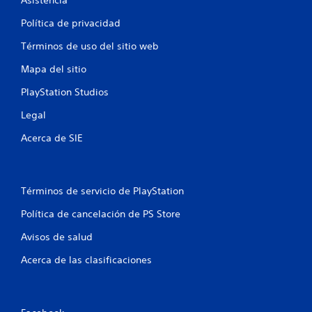
l
Política de privacidad
d
Términos de uso del sitio web
e
Mapa del sitio
3
PlayStation Studios
9
Legal
6
Acerca de SIE
5
6
Términos de servicio de PlayStation
c
Política de cancelación de PS Store
a
Avisos de salud
Acerca de las clasificaciones
l
i