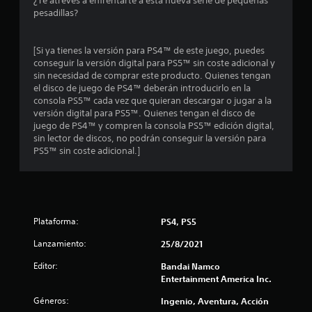
¿Te atreves a enfrentarte a esta nueva serie de pequeñas
.
pesadillas?
5
[Si ya tienes la versión para PS4™ de este juego, puedes
conseguir la versión digital para PS5™ sin coste adicional y
5
sin necesidad de comprar este producto. Quienes tengan
el disco de juego de PS4™ deberán introducirlo en la
e
consola PS5™ cada vez que quieran descargar o jugar a la
versión digital para PS5™. Quienes tengan el disco de
s
juego de PS4™ y compren la consola PS5™ edición digital,
sin lector de discos, no podrán conseguir la versión para
t
PS5™ sin coste adicional.]
r
e
l
Plataforma:
PS4, PS5
Lanzamiento:
l
25/8/2021
Editor:
Bandai Namco
a
Entertainment America Inc.
s
Géneros:
Ingenio, Aventura, Acción