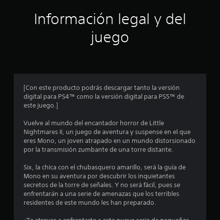
ó
Información legal y del
n
juego
p
r
o
[Con este producto podrás descargar tanto la versión
digital para PS4™ como la versión digital para PS5™ de
m
este juego.]
e
Vuelve al mundo del encantador horror de Little
Nightmares II, un juego de aventura y suspense en el que
d
eres Mono, un joven atrapado en un mundo distorsionado
por la transmisión zumbante de una torre distante.
i
Six, la chica con el chubasquero amarillo, será la guía de
o
Mono en su aventura por descubrir los inquietantes
secretos de la torre de señales. Y no será fácil, pues se
:
enfrentarán a una serie de amenazas que los terribles
residentes de este mundo les han preparado.
4