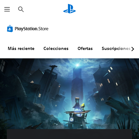
B
u
s
c
a
r
Más reciente
Colecciones
Ofertas
Suscripciones