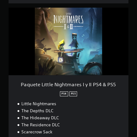
l
P
i
a
f
q
i
u
c
e
a
t
c
e
i
L
o
i
n
t
e
t
s
l
e
N
Paquete Little Nightmares I y II PS4 & PS5
i
g
PS4
PS5
h
Little Nightmares
t
m
The Depths DLC
a
The Hideaway DLC
r
The Residence DLC
e
s
Scarecrow Sack
I