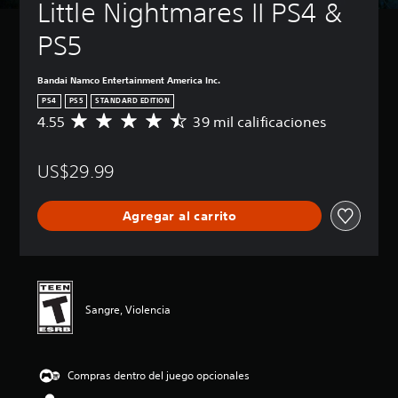
Little Nightmares II PS4 & 
PS5
Bandai Namco Entertainment America Inc.
PS4
PS5
STANDARD EDITION
4.55
39 mil calificaciones
C
a
l
US$29.99
i
f
i
Agregar al carrito
c
a
c
i
ó
n
Sangre, Violencia
p
r
o
m
Compras dentro del juego opcionales
e
d