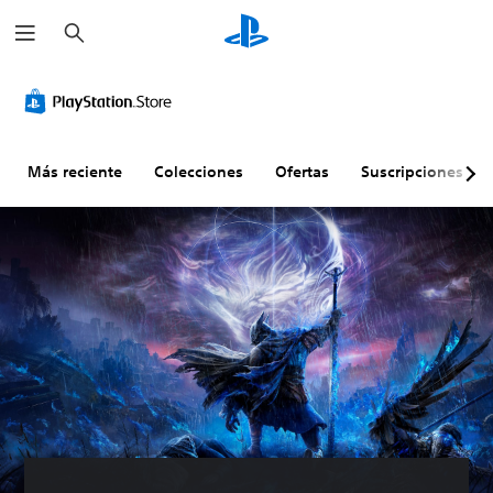
B
u
s
c
a
r
Más reciente
Colecciones
Ofertas
Suscripciones