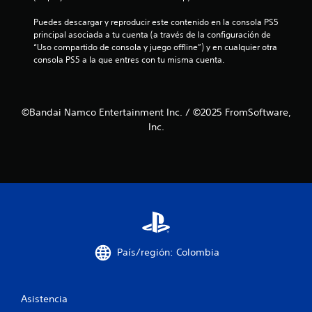
l
Puedes descargar y reproducir este contenido en la consola PS5 
principal asociada a tu cuenta (a través de la configuración de 
l
“Uso compartido de consola y juego offline”) y en cualquier otra 
consola PS5 a la que entres con tu misma cuenta.
a
s
©Bandai Namco Entertainment Inc. / ©2025 FromSoftware,
e
Inc.
n
u
n
t
o
País/región: Colombia
t
Asistencia
a