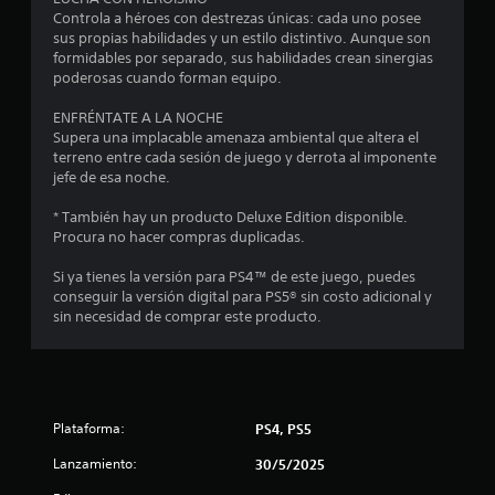
4
Controla a héroes con destrezas únicas: cada uno posee
.
sus propias habilidades y un estilo distintivo. Aunque son
formidables por separado, sus habilidades crean sinergias
1
poderosas cuando forman equipo.
ENFRÉNTATE A LA NOCHE
8
Supera una implacable amenaza ambiental que altera el
terreno entre cada sesión de juego y derrota al imponente
e
jefe de esa noche.
s
* También hay un producto Deluxe Edition disponible.
Procura no hacer compras duplicadas.
t
Si ya tienes la versión para PS4™ de este juego, puedes
r
conseguir la versión digital para PS5® sin costo adicional y
sin necesidad de comprar este producto.
e
l
l
Plataforma:
PS4, PS5
a
Lanzamiento:
30/5/2025