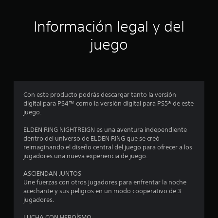
i
ó
Información legal y del
n
juego
p
r
o
Con este producto podrás descargar tanto la versión
digital para PS4™ como la versión digital para PS5® de este
m
juego.
e
ELDEN RING NIGHTREIGN es una aventura independiente
dentro del universo de ELDEN RING que se creó
d
reimaginando el diseño central del juego para ofrecer a los
jugadores una nueva experiencia de juego.
i
ASCIENDAN JUNTOS
o
Une fuerzas con otros jugadores para enfrentar la noche
acechante y sus peligros en un modo cooperativo de 3
:
jugadores.
LUCHA CON HEROÍSMO