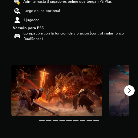
Admite hasta 3 jugadores online que tengan PS Plus
i
o
Juego online opcional
:
1 jugador
4
.
Versión para PS5
1
Compatible con la función de vibración (control inalámbrico
8
DualSense)
e
s
t
r
e
l
l
a
s
d
e
c
i
n
c
o
e
s