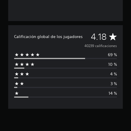
C
4.18
Calificación global de los jugadores
a
40239 calificaciones
69 %
l
10 %
i
4 %
f
3 %
i
14 %
c
a
c