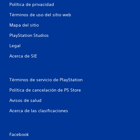
Política de privacidad
l
Términos de uso del sitio web
d
Mapa del sitio
e
PlayStation Studios
4
Legal
0
Acerca de SIE
2
3
Términos de servicio de PlayStation
9
Política de cancelación de PS Store
c
Avisos de salud
Acerca de las clasificaciones
a
l
i
Facebook