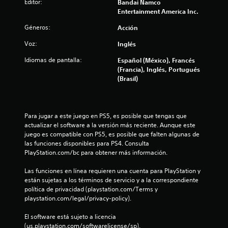
s
Editor:
Bandai Namco
Entertainment America Inc.
d
Géneros:
Acción
e
Voz:
Inglés
c
Idiomas de pantalla:
Español (México), Francés
(Francia), Inglés, Portugués
i
(Brasil)
n
c
Para jugar a este juego en PS5, es posible que tengas que 
actualizar el software a la versión más reciente. Aunque este 
o
juego es compatible con PS5, es posible que falten algunas de 
las funciones disponibles para PS4. Consulta 
e
PlayStation.com/bc para obtener más información.
s
Las funciones en línea requieren una cuenta para PlayStation y 
están sujetas a los términos de servicio y a la correspondiente 
t
política de privacidad (playstation.com/Terms y 
playstation.com/legal/privacy-policy).
r
El software está sujeto a licencia 
e
(us.playstation.com/softwarelicense/sp).