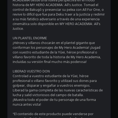
d
ACADEMIA desde una nueva perspectiva en el modo
historia de MY HERO ACADEMIA: All's Justice. Tomad el
e
control de Bakugô y presenciar su pelea con All For One, o
revive lo difícil que fue para Deku traer a la justicia y redimir
c
a su más fatídico adversario a través de una experiencia
cinemática solo disponible en MY HERO ACADEMIA: All's
i
Justice.
n
UN PLANTEL ENORME
¡Héroes y villanos chocarán en el plantel gigante que
c
conforman los personajes de My Hero Academia! ¡Jugad
con vuestro estudiante de la Yûei, héroe profesional o
o
villano favorito de toda la historia de My Hero Academia,
incluidas su versión final mucho más poderosa!
e
LIBERAD VUESTRO DON
Controlad a vuestro estudiante de la Yûei, héroe
s
profesional o villano favorito y utilizad sus dones para
golpear, disparar y engañar a vuestros enemigos.
t
Liberad la gama completa de las nuevas características de
lucha y salid victoriosos del campo de batalla.
r
¡Muestra todo el poder de tu personaje de una forma
nunca antes vista!
e
*El contenido de este producto puede venderse por
l