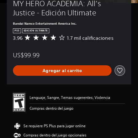
MY HERO ACADEMIA: All’s 
Justice - Edición Ultimate
Bandai Namco Entertainment America Inc.
PS5
EDICIÓN ULTIMATE
3.96
1.7 mil calificaciones
C
a
l
US$99.99
i
f
i
Agregar al carrito
c
a
c
i
ó
Lenguaje, Sangre, Temas sugerentes, Violencia
n
p
Compras dentro del juego
r
o
m
Se requiere PS Plus para jugar online
e
d
Compras dentro del juego opcionales
i