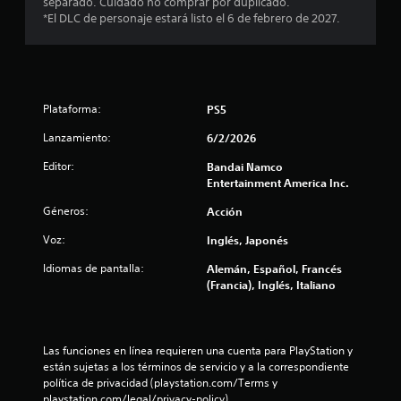
separado. Cuidado no comprar por duplicado.
*El DLC de personaje estará listo el 6 de febrero de 2027.
l
a
s
Plataforma:
PS5
e
Lanzamiento:
6/2/2026
n
Editor:
Bandai Namco
Entertainment America Inc.
u
Géneros:
Acción
n
Voz:
Inglés, Japonés
t
Idiomas de pantalla:
Alemán, Español, Francés
(Francia), Inglés, Italiano
o
t
Las funciones en línea requieren una cuenta para PlayStation y 
a
están sujetas a los términos de servicio y a la correspondiente 
política de privacidad (playstation.com/Terms y 
l
playstation.com/legal/privacy-policy).