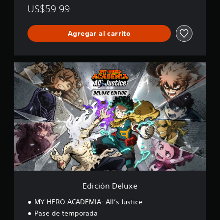
a
US$59.99
l
i
f
Agregar al carrito
i
c
a
c
E
i
d
o
i
n
c
e
i
s
ó
n
D
e
l
u
x
e
Edición Deluxe
MY HERO ACADEMIA: All’s Justice
Pase de temporada