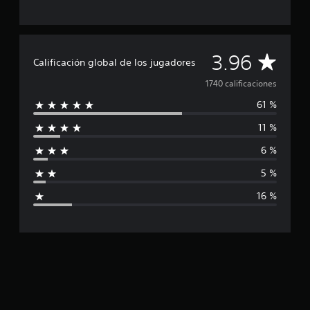
C
3.96
Calificación global de los jugadores
a
1740 calificaciones
61 %
l
11 %
i
6 %
f
5 %
i
16 %
c
a
c
i