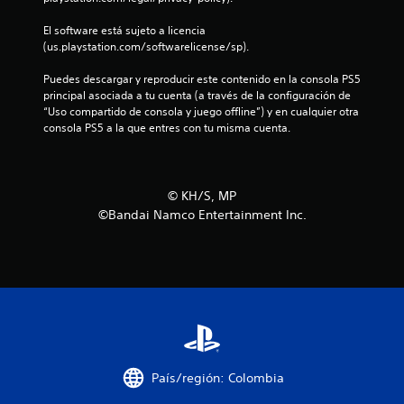
d
El software está sujeto a licencia 
(us.playstation.com/softwarelicense/sp).
e
Puedes descargar y reproducir este contenido en la consola PS5 
1
principal asociada a tu cuenta (a través de la configuración de 
“Uso compartido de consola y juego offline”) y en cualquier otra 
7
consola PS5 a la que entres con tu misma cuenta.
4
0
©︎ KH/S, MP
©Bandai Namco Entertainment Inc.
c
a
l
i
f
País/región: Colombia
i