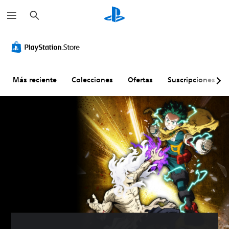
B
u
s
c
a
r
Más reciente
Colecciones
Ofertas
Suscripciones