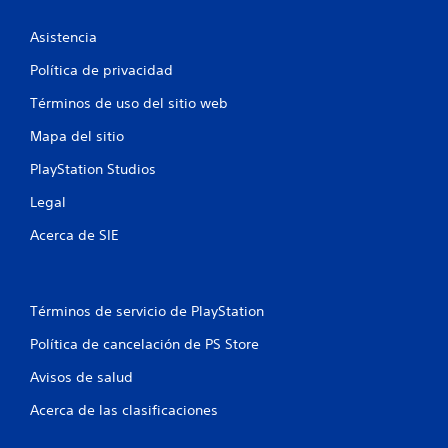
c
Asistencia
a
Política de privacidad
c
Términos de uso del sitio web
i
Mapa del sitio
o
PlayStation Studios
Legal
n
Acerca de SIE
e
s
Términos de servicio de PlayStation
Política de cancelación de PS Store
Avisos de salud
Acerca de las clasificaciones