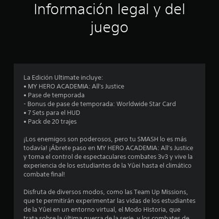
ó
Información legal y del
n
juego
p
r
o
La Edición Ultimate incluye:
• MY HERO ACADEMIA: All's Justice
m
• Pase de temporada
- Bonus de pase de temporada: Worldwide Star Card
e
• 7 Sets para el HUD
• Pack de 20 trajes
d
¡Los enemigos son poderosos, pero tu SMASH lo es más
i
todavía! ¡Ábrete paso en MY HERO ACADEMIA: All's Justice
y toma el control de espectaculares combates 3v3 y vive la
o
experiencia de los estudiantes de la Yûei hasta el climático
combate final!
:
Disfruta de diversos modos, como las Team Up Missions,
3
que te permitirán experimentar las vidas de los estudiantes
de la Yûei en un entorno virtual, el Modo Historia, que
trata sobre la última guerra de la serie, y los combates de