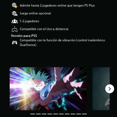
o
Admite hasta 2 jugadores online que tengan PS Plus
:
Juego online opcional
3
.
1-2 jugadores
9
6
Compatible con el Uso a distancia
e
Versión para PS5
s
Compatible con la función de vibración (control inalámbrico
t
DualSense)
r
e
l
l
a
s
d
e
c
i
n
c
o
e
s