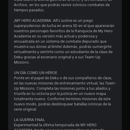
.
Archivo, en los que podrás revivir icónicos combates de
9
tiempos pasados.
¡MY HERO ACADEMIA: All's Justice es un juego
6
superpoderoso de lucha en arena 3D en el que aparecerán
vuestros personajes favoritos de la franquicia de My Hero
e
Academia en su versión más actual y poderosa y
encuadrada en un sistema de combate depurado que
s
muestra sus dones al límite! Además, podrás sumergirte
virtualmente y sentirte como un estudiante de la clase de
t
Deku gracias al escenario original y a sus Team-Up
Missions.
r
UN DÍA COMO UN HÉROE
e
Ponte en el papel de Deku o de sus compañeros de clase,
en las nuevas misiones de entrenamiento virtual, las Team-
l
Up Missions. Completa las misiones junto a tus aliados y
triunfa en tu victoria por la justicia en un nuevo mapa
l
totalmente nuevo. Conforme termines misiones de este
nuevo modo, podrás desbloquear batallas icónicas de la
a
serie original.
s
LA GUERRA FINAL
Experimentad la última temporada de MY HERO