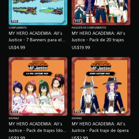
PS5
PS5
COMPLEMENTO
PAQUETE DE COMPLEMENTOS
MY HERO ACADEMIA: All’s
MY HERO ACADEMIA: All’s
Justice - 7 Banners para el
Justice - Pack de 20 trajes
HUD
US$4.99
US$19.99
PS5
PS5
DISFRAZ
DISFRAZ
MY HERO ACADEMIA: All’s
MY HERO ACADEMIA: All’s
Justice - Pack de trajes Idols
Justice - Pack traje de ópera
de 1-A
US$9.99
US$2.99