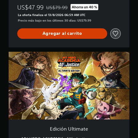
US$47.99
US$79.99
Ahorra un 40 %
Rebajado del precio original de US$79.99
La oferta finaliza el 13/8/2026 06:59 AM UTC
Precio más bajo en los últimos 30 días: US$79.99
Agregar al carrito
E
d
i
c
i
ó
n
U
l
t
i
m
a
t
Edición Ultimate
e