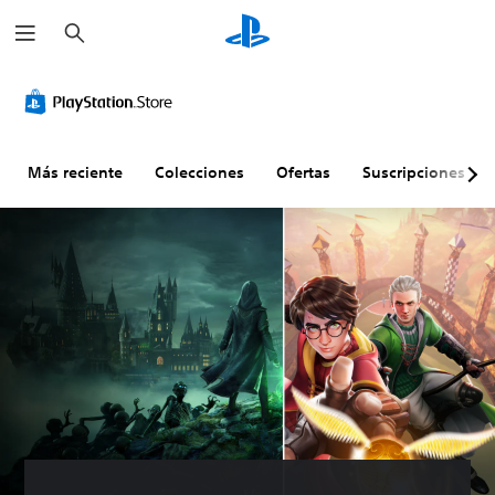
B
u
s
c
a
r
Más reciente
Colecciones
Ofertas
Suscripciones