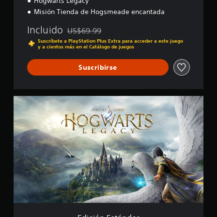
c
Hogwarts Legacy
a
Misión Tienda de Hogsmeade encantada
l
i
Incluido
US$69.99
Rebajado del precio original de US$69.99
f
Suscríbete a PlayStation Plus Extra para acceder a este juego
i
y a cientos más en el Catálogo de juegos
c
a
Suscribirse
c
i
o
n
E
e
d
s
i
c
i
ó
n
E
s
t
á
n
d
a