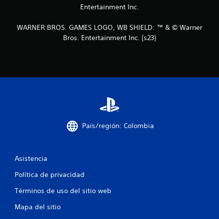
e
Entertainment Inc.
n
WARNER BROS. GAMES LOGO, WB SHIELD: ™ & © Warner
Bros. Entertainment Inc. (s23)
u
n
t
o
t
País/región: Colombia
a
l
Asistencia
d
Política de privacidad
e
Términos de uso del sitio web
1
Mapa del sitio