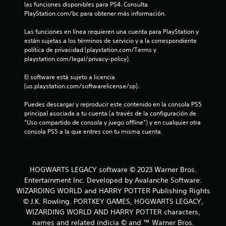
las funciones disponibles para PS4. Consulta 
n
PlayStation.com/bc para obtener más información.
c
Las funciones en línea requieren una cuenta para PlayStation y 
están sujetas a los términos de servicio y a la correspondiente 
o
política de privacidad (playstation.com/Terms y 
playstation.com/legal/privacy-policy).
e
El software está sujeto a licencia 
s
(us.playstation.com/softwarelicense/sp).
t
Puedes descargar y reproducir este contenido en la consola PS5 
principal asociada a tu cuenta (a través de la configuración de 
r
“Uso compartido de consola y juego offline”) y en cualquier otra 
consola PS5 a la que entres con tu misma cuenta.
e
l
HOGWARTS LEGACY software © 2023 Warner Bros.
l
Entertainment Inc. Developed by Avalanche Software.
WIZARDING WORLD and HARRY POTTER Publishing Rights
a
© J.K. Rowling. PORTKEY GAMES, HOGWARTS LEGACY,
s
WIZARDING WORLD AND HARRY POTTER characters,
names and related indicia © and ™ Warner Bros.