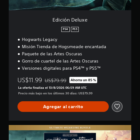
u
x
e
Edición Deluxe
PS4
PS5
Hogwarts Legacy
Misión Tienda de Hogsmeade encantada
Paquete de las Artes Oscuras
Gorro de cuartel de las Artes Oscuras
Versiones digitales para PS4™ y PS5™
US$11.99
US$79.99
Ahorra un 85 %
Rebajado del precio original de US$79.99
La oferta finaliza el 13/8/2026 06:59 AM UTC
Precio más bajo en los últimos 30 días: US$79.99
Agregar al carrito
U
l
t