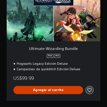
i
m
a
t
e
W
i
z
a
r
d
Ultimate Wizarding Bundle
i
n
PS4
PS5
g
Hogwarts Legacy Edición Deluxe
B
u
Campeones de quidditch Edición Deluxe
n
d
US$99.99
l
e
Agregar al carrito