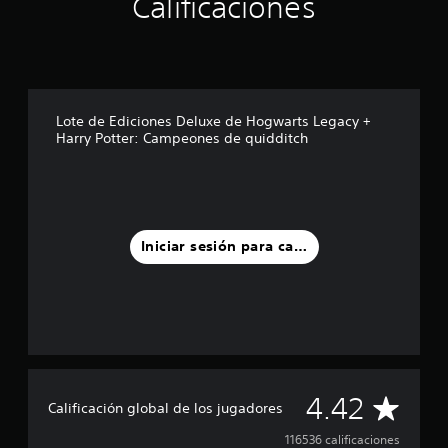
Calificaciones
Lote de Ediciones Deluxe de Hogwarts Legacy +
Harry Potter: Campeones de quidditch
Iniciar sesión para calificar
C
4.42
Calificación global de los jugadores
a
116536 calificaciones