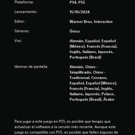
Plataforma:
PS4, PS5
s
Lanzamiento:
15/10/2024
t
Editor:
Warner Bros. Interactive
r
Géneros:
Único
e
Voz:
Alemán, Español, Español
(México), Francés (Francia),
l
Inglés, Italiano, Japonés,
Portugués (Brasil)
l
Idiomas de pantalla:
Alemán, Chino -
a
Simplificado, Chino -
Tradicional, Coreano,
s
Español, Español (México),
Francés (Francia), Inglés,
Italiano, Japonés, Polaco,
d
Portugués (Brasil), Árabe
e
c
Para jugar a este juego en PS5, es posible que tengas que 
actualizar el software a la versión más reciente. Aunque este 
i
juego es compatible con PS5, es posible que falten algunas de 