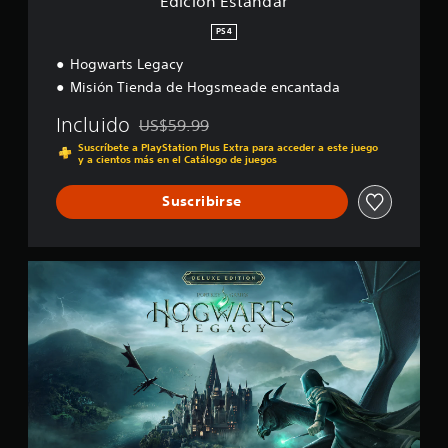
Edición Estándar
r
PS4
Hogwarts Legacy
Misión Tienda de Hogsmeade encantada
Incluido
US$59.99
Rebajado del precio original de US$59.99
Suscríbete a PlayStation Plus Extra para acceder a este juego
y a cientos más en el Catálogo de juegos
Suscribirse
E
d
i
c
i
ó
n
D
e
l