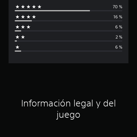
70 %
l
16 %
i
6 %
f
2 %
i
6 %
c
a
c
i
ó
Información legal y del
n
juego
p
r