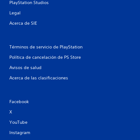
1
PlayStation Studios
Legal
6
Acerca de SIE
5
3
Términos de servicio de PlayStation
6
Política de cancelación de PS Store
c
Avisos de salud
a
Acerca de las clasificaciones
l
i
Facebook
f
X
i
YouTube
c
Instagram