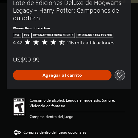
Lote de Ediciones Deluxe de Hogwarts 
Legacy + Harry Potter: Campeones de 
quidditch
Warner Bros. Interactive
PS4
PS5
ULTIMATE WIZARDING BUNDLE
MEJORADO PARA PS5 PRO
4.42
116 mil calificaciones
C
a
l
US$99.99
i
f
i
Agregar al carrito
c
a
c
i
ó
Consumo de alcohol, Lenguaje moderado, Sangre,
n
Violencia de fantasía
p
r
Compras dentro del juego
o
m
e
Compras dentro del juego opcionales
d