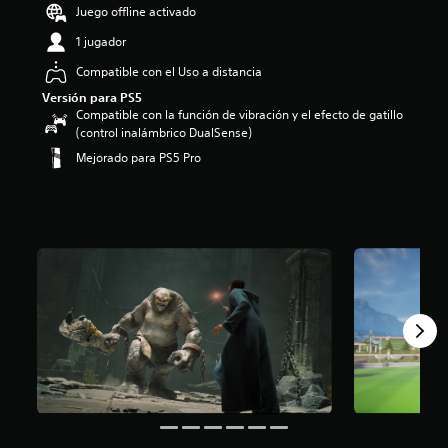
Juego offline activado
i
o
1 jugador
:
4
Compatible con el Uso a distancia
.
Versión para PS5
4
Compatible con la función de vibración y el efecto de gatillo
2
(control inalámbrico DualSense)
e
Mejorado para PS5 Pro
s
t
r
e
l
l
a
s
d
e
c
i
n
c
o
e
s