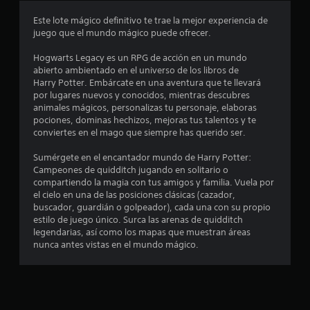
o
Este lote mágico definitivo te trae la mejor experiencia de
juego que el mundo mágico puede ofrecer.
m
Hogwarts Legacy es un RPG de acción en un mundo
e
abierto ambientado en el universo de los libros de
Harry Potter. Embárcate en una aventura que te llevará
d
por lugares nuevos y conocidos, mientras descubres
animales mágicos, personalizas tu personaje, elaboras
i
pociones, dominas hechizos, mejoras tus talentos y te
conviertes en el mago que siempre has querido ser.
o
Sumérgete en el encantador mundo de Harry Potter:
:
Campeones de quidditch jugando en solitario o
compartiendo la magia con tus amigos y familia. Vuela por
4
el cielo en una de las posiciones clásicas (cazador,
buscador, guardián o golpeador), cada una con su propio
.
estilo de juego único. Surca las arenas de quidditch
legendarias, así como los mapas que muestran áreas
4
nunca antes vistas en el mundo mágico.
2
e