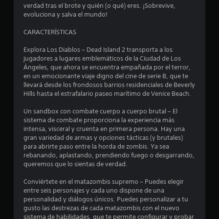
2
verdad tras el brote y quién (o qué) eres. ¡Sobrevive,
evoluciona y salva el mundo!
1
CARACTERÍSTICAS
e
Explora Los Diablos – Dead Island 2 transporta a los
jugadores a lugares emblemáticos de la Ciudad de Los
s
Ángeles, que ahora se encuentra empañada por el terror,
en un emocionante viaje digno del cine de serie B, que te
t
llevará desde los frondosos barrios residenciales de Beverly
Hills hasta el estrafalario paseo marítimo de Venice Beach.
r
Un sandbox con combate cuerpo a cuerpo brutal – El
e
sistema de combate proporciona la experiencia más
intensa, visceral y cruenta en primera persona. Hay una
l
gran variedad de armas y opciones tácticas (y brutales)
para abrirte paso entre la horda de zombis. Ya sea
l
rebanando, aplastando, prendiendo fuego o desgarrando,
queremos que lo sientas de verdad.
a
Conviértete en el matazombis supremo – Puedes elegir
s
entre seis personajes y cada uno dispone de una
personalidad y diálogos únicos. Puedes personalizar a tu
d
gusto las destrezas de cada matazombis con el nuevo
sistema de habilidades, que te permite configurar y probar