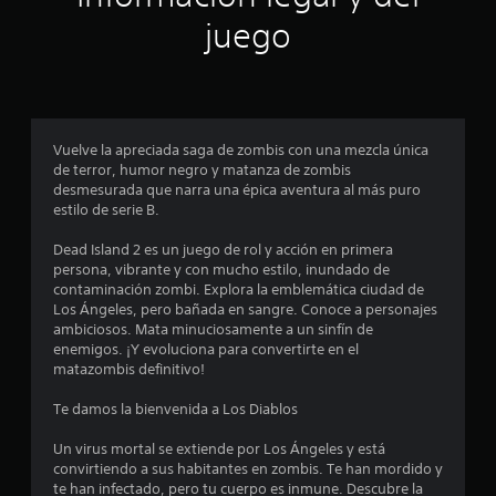
n
juego
p
r
o
Vuelve la apreciada saga de zombis con una mezcla única
de terror, humor negro y matanza de zombis
m
desmesurada que narra una épica aventura al más puro
estilo de serie B.
e
Dead Island 2 es un juego de rol y acción en primera
d
persona, vibrante y con mucho estilo, inundado de
contaminación zombi. Explora la emblemática ciudad de
i
Los Ángeles, pero bañada en sangre. Conoce a personajes
ambiciosos. Mata minuciosamente a un sinfín de
o
enemigos. ¡Y evoluciona para convertirte en el
matazombis definitivo!
:
Te damos la bienvenida a Los Diablos
4
Un virus mortal se extiende por Los Ángeles y está
.
convirtiendo a sus habitantes en zombis. Te han mordido y
te han infectado, pero tu cuerpo es inmune. Descubre la