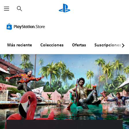
B
u
s
c
a
r
Más reciente
Colecciones
Ofertas
Suscripciones