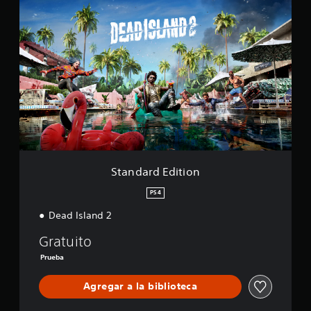
S
t
a
n
d
a
r
d
E
d
i
t
i
o
Standard Edition
n
PS4
Dead Island 2
Gratuito
Prueba
Agregar a la biblioteca