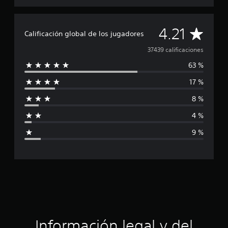
C
4.21
Calificación global de los jugadores
a
37439 calificaciones
63 %
l
17 %
i
8 %
f
4 %
i
9 %
c
a
c
i
ó
Información legal y del