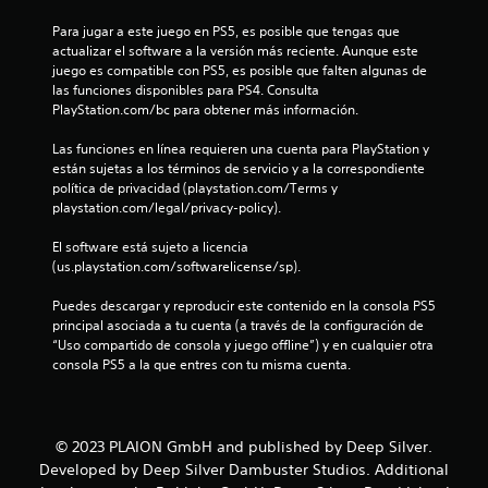
d
Para jugar a este juego en PS5, es posible que tengas que 
e
actualizar el software a la versión más reciente. Aunque este 
juego es compatible con PS5, es posible que falten algunas de 
3
las funciones disponibles para PS4. Consulta 
PlayStation.com/bc para obtener más información.
7
Las funciones en línea requieren una cuenta para PlayStation y 
4
están sujetas a los términos de servicio y a la correspondiente 
política de privacidad (playstation.com/Terms y 
3
playstation.com/legal/privacy-policy).
9
El software está sujeto a licencia 
(us.playstation.com/softwarelicense/sp).
c
Puedes descargar y reproducir este contenido en la consola PS5 
a
principal asociada a tu cuenta (a través de la configuración de 
“Uso compartido de consola y juego offline”) y en cualquier otra 
l
consola PS5 a la que entres con tu misma cuenta.
i
f
© 2023 PLAION GmbH and published by Deep Silver.
Developed by Deep Silver Dambuster Studios. Additional