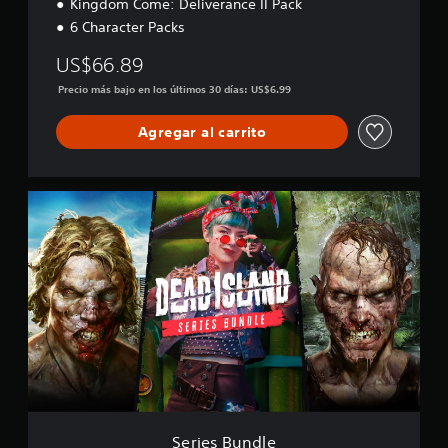
Kingdom Come: Deliverance II Pack
6 Character Packs
US$66.89
Precio más bajo en los últimos 30 días: US$6.99
Agregar al carrito
S
e
r
i
e
s
B
u
n
d
l
e
Series Bundle