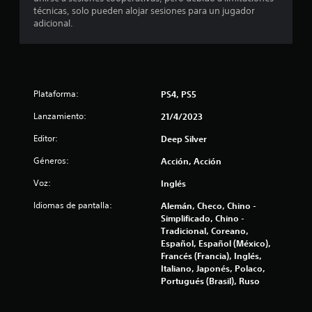
l
técnicas, solo pueden alojar sesiones para un jugador
adicional.
a
s
e
Plataforma:
PS4, PS5
n
Lanzamiento:
21/4/2023
u
Editor:
Deep Silver
n
Géneros:
Acción, Acción
t
Voz:
Inglés
Idiomas de pantalla:
Alemán, Checo, Chino -
o
Simplificado, Chino -
Tradicional, Coreano,
t
Español, Español (México),
Francés (Francia), Inglés,
a
Italiano, Japonés, Polaco,
Portugués (Brasil), Ruso
l