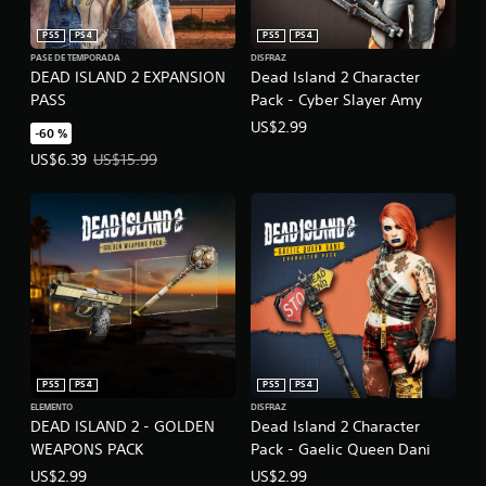
PS5
PS4
PS5
PS4
PASE DE TEMPORADA
DISFRAZ
DEAD ISLAND 2 EXPANSION
Dead Island 2 Character
PASS
Pack - Cyber Slayer Amy
US$2.99
-60 %
Precio de la oferta: US$6.39. Precio original: US$15.99.
US$6.39
US$15.99
PS5
PS4
PS5
PS4
ELEMENTO
DISFRAZ
DEAD ISLAND 2 - GOLDEN
Dead Island 2 Character
WEAPONS PACK
Pack - Gaelic Queen Dani
US$2.99
US$2.99