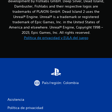
i
development by Fishlabs GmbH. Deep Silver, Dead Island,
Dambuster, Fishlabs and their respective logos are
c
trademarks of PLAION GmbH. Dead Island 2 uses the
Unreal® Engine. Unreal® is a trademark or registered
a
trademark of Epic Games, Inc. in the United States of
c
America and elsewhere. Unreal® Engine, Copyright 1998 –
2023, Epic Games, Inc. All rights reserved.
i
Política de privacidad y EULA del juego
o
n
e
s
País/región: Colombia
Asistencia
Política de privacidad