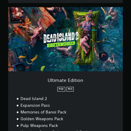
U
l
t
i
m
a
t
e
E
d
i
t
i
o
Ultimate Edition
n
PS4
PS5
Dead Island 2
Expansion Pass
Memories of Banoi Pack
Golden Weapons Pack
Pulp Weapons Pack