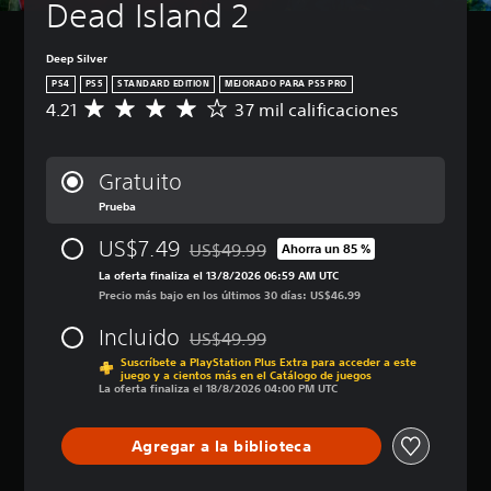
Dead Island 2
Deep Silver
PS4
PS5
STANDARD EDITION
MEJORADO PARA PS5 PRO
4.21
37 mil calificaciones
C
a
l
i
Gratuito
f
Prueba
i
c
US$7.49
US$49.99
a
Ahorra un 85 %
Rebajado del precio original de US$49.99
c
La oferta finaliza el 13/8/2026 06:59 AM UTC
i
Precio más bajo en los últimos 30 días: US$46.99
ó
n
Incluido
US$49.99
Rebajado del precio original de US$49.99
p
Suscríbete a PlayStation Plus Extra para acceder a este
r
juego y a cientos más en el Catálogo de juegos
o
La oferta finaliza el 18/8/2026 04:00 PM UTC
m
e
Agregar a la biblioteca
d
i
o