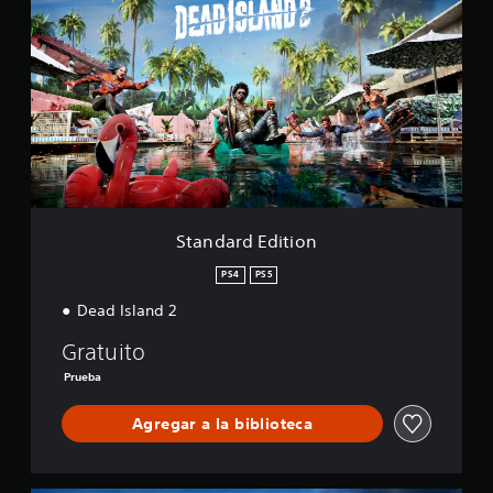
a
f
n
i
d
c
a
a
r
c
d
i
E
o
d
n
i
e
t
s
i
o
Standard Edition
n
PS4
PS5
Dead Island 2
Gratuito
Prueba
Agregar a la biblioteca