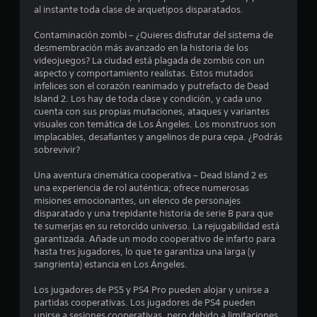
e
al instante toda clase de arquetipos disparatados.
c
Contaminación zombi – ¿Quieres disfrutar del sistema de
desmembración más avanzado en la historia de los
i
videojuegos? La ciudad está plagada de zombis con un
aspecto y comportamiento realistas. Estos mutados
n
infelices son el corazón reanimado y putrefacto de Dead
Island 2. Los hay de toda clase y condición, y cada uno
c
cuenta con sus propias mutaciones, ataques y variantes
visuales con temática de Los Ángeles. Los monstruos son
o
implacables, desafiantes y angelinos de pura cepa. ¿Podrás
sobrevivir?
e
Una aventura cinemática cooperativa – Dead Island 2 es
una experiencia de rol auténtica; ofrece numerosas
s
misiones emocionantes, un elenco de personajes
disparatado y una trepidante historia de serie B para que
t
te sumerjas en su retorcido universo. La rejugabilidad está
garantizada. Añade un modo cooperativo de infarto para
r
hasta tres jugadores, lo que te garantiza una larga (y
sangrienta) estancia en Los Ángeles.
e
Los jugadores de PS5 y PS4 Pro pueden alojar y unirse a
l
partidas cooperativas. Los jugadores de PS4 pueden
unirse a sesiones cooperativas, pero debido a limitaciones