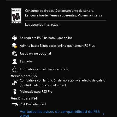
:
4
Consumo de drogas, Derramamiento de sangre,
.
Lenguaje fuerte, Temas sugerentes, Violencia intensa
2
1
Los usuarios interactúan
e
s
t
Se requiere PS Plus para jugar online
r
Admite hasta 3 jugadores online que tengan PS Plus
e
l
Juego online opcional
l
a
1 jugador
s
Compatible con el Uso a distancia
d
e
Versión para PS5
c
Compatible con la función de vibración y el efecto de gatillo
i
(control inalámbrico DualSense)
n
Mejorado para PS5 Pro
c
o
Versión para PS4
e
PS4 Pro Enhanced
s
Ver todos los avisos de compatibilidad de PS5
t
y PS4
r