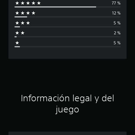
77 %
l
12 %
i
5 %
f
2 %
i
5 %
c
a
c
i
ó
Información legal y del
n
juego
p
r