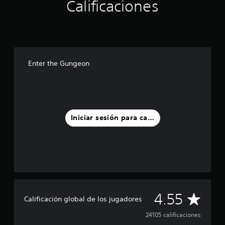
Calificaciones
Enter the Gungeon
Iniciar sesión para calificar
C
4.55
Calificación global de los jugadores
a
24105 calificaciones