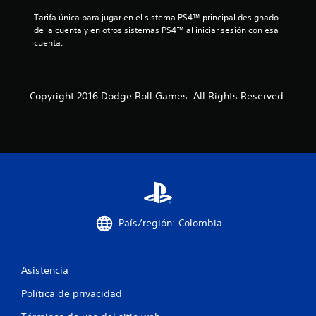
e
Tarifa única para jugar en el sistema PS4™ principal designado 
n
de la cuenta y en otros sistemas PS4™ al iniciar sesión con esa 
cuenta.
u
n
Copyright 2016 Dodge Roll Games. All Rights Reserved.
t
o
t
a
l
País/región: Colombia
d
e
Asistencia
2
Política de privacidad