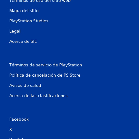
4
Términos de uso del sitio web
1
Mapa del sitio
0
PlayStation Studios
Legal
5
Acerca de SIE
c
a
Términos de servicio de PlayStation
l
Política de cancelación de PS Store
i
Avisos de salud
f
Acerca de las clasificaciones
i
c
Facebook
a
X
c