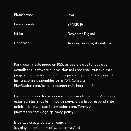
n
c
Plataforma:
PS4
o
Lanzamiento:
5/4/2016
e
Editor:
Devolver Digital
Géneros:
Acción, Acción, Aventura
s
t
Para jugar a este juego en PS5, es posible que tengas que 
r
actualizar el software a la versión más reciente. Aunque este 
juego es compatible con PS5, es posible que falten algunas de 
e
las funciones disponibles para PS4. Consulta 
PlayStation.com/bc para obtener más información.
l
Las funciones en línea requieren una cuenta para PlayStation y 
l
están sujetas a los términos de servicio y a la correspondiente 
política de privacidad (playstation.com/Terms y 
a
playstation.com/legal/privacy-policy).
s
El software está sujeto a licencia 
(us.playstation.com/softwarelicense/sp).