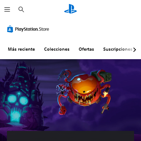
B
u
s
c
a
r
Más reciente
Colecciones
Ofertas
Suscripciones