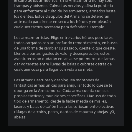
El culto de los armuertos: En la Armazmorra no hay solo
s
trampas y abismos. Calma tus nervios y afina la puntería
para enfrentarte al culto de los armuertos, armados hasta
t
los dientes. Estos discípulos del Arma no se detendrán
ante nada para frenar en seco a los héroes y emplearán
r
cualquier táctica necesaria para defender su templo.
e
Los armazmorristas: Elige entre varios héroes peculiares,
todos cargados con un profundo remordimiento, en busca
l
de una forma de cambiar su pasado, cueste lo que cueste.
Llenos a partes iguales de valor y desesperación, estos
l
aventureros no dudarán en lanzarse por muros de llamas,
dar volteretas entre lluvias de balas o cubrirse detrás de
a
cualquier cosa para llegar con vida a su meta.
s
Las armas: Descubre y desbloquea montones de
fantásticas armas únicas para aniquilar todo lo que se te
d
oponga en la Armazmorra. Cada arma cuenta con sus
propias tácticas y municiones específicas. Haz uso de todo
e
tipo de armamento, desde la fiable mezcla de misiles,
láseres y balas de cañón hasta las curiosamente efectivas
c
ráfagas de arcoíris, peces, dardos de espuma y abejas. ¡Sí,
abejas!
i