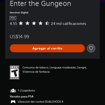
Enter the Gungeon
Devolver Digital
PS4
4.55
24 mil calificaciones
C
a
l
US$14.99
i
f
i
Agregar al carrito
c
a
c
i
ó
Consumo de tabaco, Lenguaje moderado, Sangre,
n
Violencia de fantasía
p
r
o
m
1-2 jugadores
e
d
Versión para PS4
i
Vibración del control DUALSHOCK 4
o