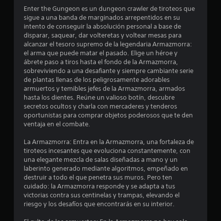
o
Enter the Gungeon es un dungeon crawler de tiroteos que
sigue a una banda de marginados arrepentidos en su
m
intento de conseguir la absolución personal a base de
disparar, saquear, dar volteretas y voltear mesas para
e
alcanzar el tesoro supremo de la legendaria Armazmorra:
el arma que puede matar el pasado. Elige un héroe y
d
ábrete paso a tiros hasta el fondo de la Armazmorra,
sobreviviendo a una desafiante y siempre cambiante serie
i
de plantas llenas de los peligrosamente adorables
armuertos y temibles jefes de la Armazmorra, armados
o
hasta los dientes. Reúne un valioso botín, descubre
secretos ocultos y charla con mercaderes y tenderos
:
oportunistas para comprar objetos poderosos que te den
ventaja en el combate.
4
La Armazmorra: Entra en la Armazmorra, una fortaleza de
.
tiroteos incesantes que evoluciona constantemente, con
una elegante mezcla de salas diseñadas a mano y un
5
laberinto generado mediante algoritmos, empeñado en
destruir a todo el que penetra sus muros. Pero ten
cuidado: la Armazmorra responde y se adapta a tus
5
victorias contra sus centinelas y trampas, elevando el
riesgo y los desafíos que encontrarás en su interior.
e