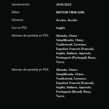
d
Lanzamiento:
29/6/2023
e
Editor:
MOTION TWIN SARL
c
Géneros:
Acción, Acción
Voz en PS5:
i
Inglés
Idiomas de pantalla en PS5:
Alemán, Chino -
n
Simplificado, Chino -
Tradicional, Coreano,
c
Español, Francés (Francia),
Inglés, Italiano, Japonés,
o
Portugués (Portugal), Ruso,
Turco
e
Idiomas de pantalla en PS4:
Alemán, Chino -
s
Simplificado, Chino -
Tradicional, Coreano,
t
Español, Francés (Francia),
Inglés, Italiano, Japonés,
r
Portugués (Brasil), Ruso,
Turco
e