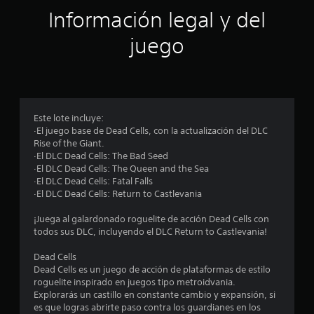
ó
Información legal y del
n
juego
p
r
o
Este lote incluye:
·El juego base de Dead Cells, con la actualización del DLC
m
Rise of the Giant.
·El DLC Dead Cells: The Bad Seed
e
·El DLC Dead Cells: The Queen and the Sea
·El DLC Dead Cells: Fatal Falls
d
·El DLC Dead Cells: Return to Castlevania
i
¡Juega al galardonado roguelite de acción Dead Cells con
todos sus DLC, incluyendo el DLC Return to Castlevania!
o
Dead Cells
:
Dead Cells es un juego de acción de plataformas de estilo
roguelite inspirado en juegos tipo metroidvania.
4
Explorarás un castillo en constante cambio y expansión, si
es que logras abrirte paso contra los guardianes en los