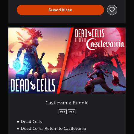
l
Suscribirse
i
f
i
c
C
a
a
c
s
i
t
o
l
n
e
e
v
s
a
n
i
a
B
u
n
Castlevania Bundle
d
l
PS4
PS5
e
Dead Cells
Dead Cells: Return to Castlevania