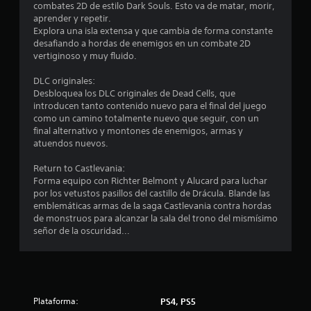
.
combates 2D de estilo Dark Souls. Esto va de matar, morir,
aprender y repetir.
7
Explora una isla extensa y que cambia de forma constante
desafiando a hordas de enemigos en un combate 2D
vertiginoso y muy fluido.
2
DLC originales:
e
Desbloquea los DLC originales de Dead Cells, que
introducen tanto contenido nuevo para el final del juego
s
como un camino totalmente nuevo que seguir, con un
final alternativo y montones de enemigos, armas y
t
atuendos nuevos.
r
Return to Castlevania:
Forma equipo con Richter Belmont y Alucard para luchar
e
por los vetustos pasillos del castillo de Drácula. Blande las
emblemáticas armas de la saga Castlevania contra hordas
l
de monstruos para alcanzar la sala del trono del mismísimo
señor de la oscuridad...
l
a
s
Plataforma:
PS4, PS5