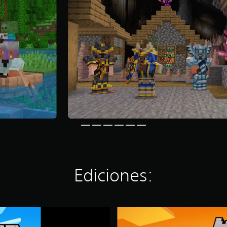
Ediciones:
M
i