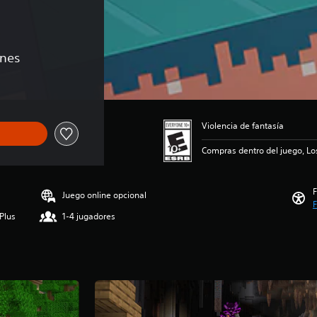
ones
Violencia de fantasía
Compras dentro del juego, Lo
F
Juego online opcional
F
Plus
1-4 jugadores