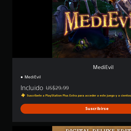
l
l
a
s
e
n
u
n
t
o
t
a
MediEvil
l
d
MediEvil
e
1
Incluido
US$29.99
0
Rebajado del precio original de US$29.99
m
Suscríbete a PlayStation Plus Extra para acceder a este juego y a ciento
i
l
Suscribirse
c
a
l
M
i