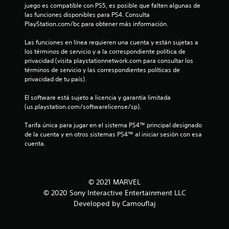
n
juego es compatible con PS5, es posible que falten algunas de 
las funciones disponibles para PS4. Consulta 
u
PlayStation.com/bc para obtener más información.
Las funciones en línea requieren una cuenta y están sujetas a 
n
los términos de servicio y a la correspondiente política de 
privacidad (visita playstationnetwork.com para consultar los 
t
términos de servicio y las correspondientes políticas de 
privacidad de tu país).
o
El software está sujeto a licencia y garantía limitada 
t
(us.playstation.com/softwarelicense/sp).
a
Tarifa única para jugar en el sistema PS4™ principal designado 
de la cuenta y en otros sistemas PS4™ al iniciar sesión con esa 
l
cuenta.
d
e
© 2021 MARVEL
© 2020 Sony Interactive Entertainment LLC
7
Developed by Camouflaj
2