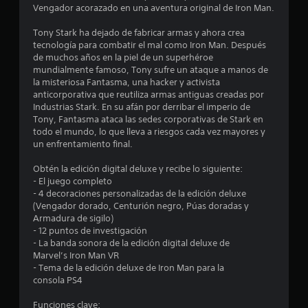
Vengador acorazado en una aventura original de Iron Man.
m
Tony Stark ha dejado de fabricar armas y ahora crea
e
tecnología para combatir el mal como Iron Man. Después
de muchos años en la piel de un superhéroe
d
mundialmente famoso, Tony sufre un ataque a manos de
la misteriosa Fantasma, una hacker y activista
i
anticorporativa que reutiliza armas antiguas creadas por
Industrias Stark. En su afán por derribar el imperio de
o
Tony, Fantasma ataca las sedes corporativas de Stark en
todo el mundo, lo que lleva a riesgos cada vez mayores y
:
un enfrentamiento final.
4
Obtén la edición digital deluxe y recibe lo siguiente:
- El juego completo
.
- 4 decoraciones personalizadas de la edición deluxe
(Vengador dorado, Centurión negro, Púas doradas y
1
Armadura de sigilo)
- 12 puntos de investigación
- La banda sonora de la edición digital deluxe de
8
Marvel’s Iron Man VR
- Tema de la edición deluxe de Iron Man para la
e
consola PS4
s
Funciones clave: