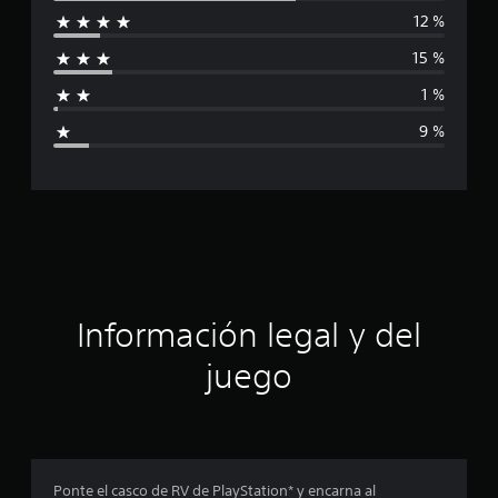
12 %
i
15 %
f
1 %
i
9 %
c
a
c
i
ó
Información legal y del
n
juego
p
r
o
Ponte el casco de RV de PlayStation* y encarna al