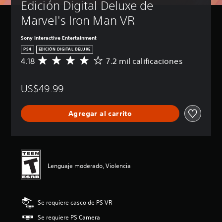
Edición Digital Deluxe de 
Marvel's Iron Man VR
Sony Interactive Entertainment
PS4
EDICIÓN DIGITAL DELUXE
4.18
7.2 mil calificaciones
C
a
l
US$49.99
i
f
i
Agregar al carrito
c
a
c
i
ó
n
Lenguaje moderado, Violencia
p
r
o
m
Se requiere casco de PS VR
e
d
Se requiere PS Camera
i