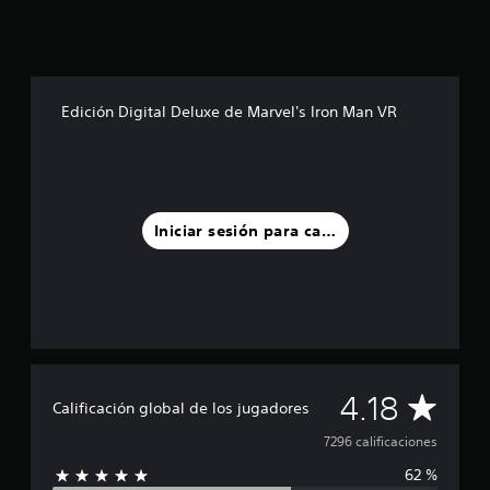
Edición Digital Deluxe de Marvel's Iron Man VR
Iniciar sesión para calificar
C
4.18
Calificación global de los jugadores
a
7296 calificaciones
62 %
l