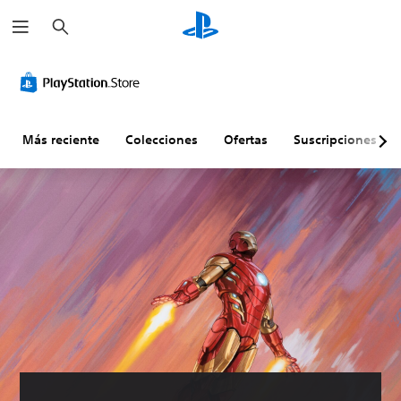
B
u
s
c
a
r
Más reciente
Colecciones
Ofertas
Suscripciones