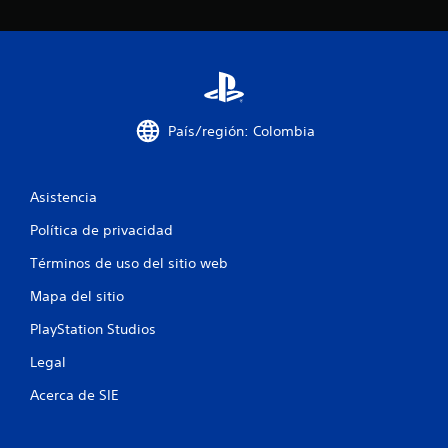
9
6
c
a
País/región: Colombia
l
i
Asistencia
f
Política de privacidad
Términos de uso del sitio web
i
Mapa del sitio
c
PlayStation Studios
a
Legal
c
Acerca de SIE
i