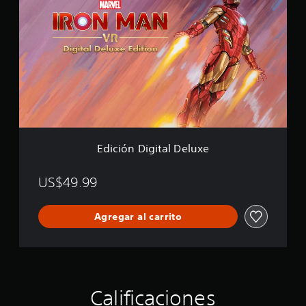
i
c
i
ó
n
D
i
g
i
t
a
l
Edición Digital Deluxe
D
e
l
US$49.99
u
x
Agregar al carrito
e
Calificaciones