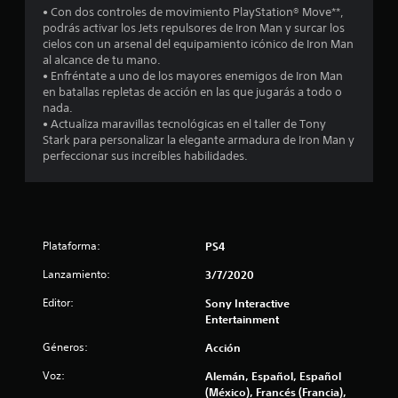
• Con dos controles de movimiento PlayStation® Move**,
t
podrás activar los Jets repulsores de Iron Man y surcar los
cielos con un arsenal del equipamiento icónico de Iron Man
r
al alcance de tu mano.
• Enfréntate a uno de los mayores enemigos de Iron Man
e
en batallas repletas de acción en las que jugarás a todo o
nada.
l
• Actualiza maravillas tecnológicas en el taller de Tony
Stark para personalizar la elegante armadura de Iron Man y
l
perfeccionar sus increíbles habilidades.
a
s
d
Plataforma:
PS4
Lanzamiento:
3/7/2020
e
Editor:
Sony Interactive
c
Entertainment
i
Géneros:
Acción
Voz:
Alemán, Español, Español
n
(México), Francés (Francia),