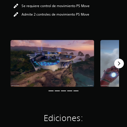
o
Se requiere control de movimiento PS Move
:
Admite 2 controles de movimiento PS Move
4
.
1
8
e
s
t
r
e
l
l
a
s
d
e
c
i
n
c
o
Ediciones:
e
s