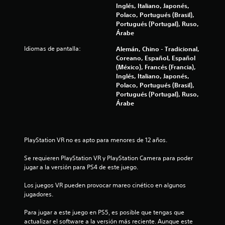
Inglés, Italiano, Japonés,
c
Polaco, Portugués (Brasil),
Portugués (Portugal), Ruso,
o
Árabe
e
Idiomas de pantalla:
Alemán, Chino - Tradicional,
Coreano, Español, Español
s
(México), Francés (Francia),
Inglés, Italiano, Japonés,
t
Polaco, Portugués (Brasil),
Portugués (Portugal), Ruso,
r
Árabe
e
l
PlayStation VR no es apto para menores de 12 años.
l
Se requieren PlayStation VR y PlayStation Camera para poder 
jugar a la versión para PS4 de este juego.
a
Los juegos VR pueden provocar mareo cinético en algunos 
s
jugadores.
e
Para jugar a este juego en PS5, es posible que tengas que 
actualizar el software a la versión más reciente. Aunque este 