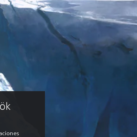
ök
caciones