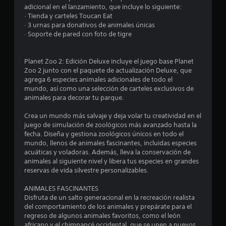
adicional en el lanzamiento, que incluye lo siguiente:
· Tienda y carteles Toucan Eat
· 3 urnas para donativos de animales únicas
· Soporte de pared con foto de tigre
Planet Zoo 2: Edición Deluxe incluye el juego base Planet
Zoo 2 junto con el paquete de actualización Deluxe, que
agrega 6 especies animales adicionales de todo el
mundo, así como una selección de carteles exclusivos de
animales para decorar tu parque.
Crea un mundo más salvaje y deja volar tu creatividad en el
juego de simulación de zoológicos más avanzado hasta la
fecha. Diseña y gestiona zoológicos únicos en todo el
mundo, llenos de animales fascinantes, incluidas especies
acuáticas y voladoras. Además, lleva la conservación de
animales al siguiente nivel y libera tus especies en grandes
reservas de vida silvestre personalizables.
ANIMALES FASCINANTES
Disfruta de un salto generacional en la recreación realista
del comportamiento de los animales y prepárate para el
regreso de algunos animales favoritos, como el león
africano y el chimpancé occidental, que se unen a nuevos