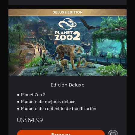
E
d
i
c
i
ó
n
D
e
l
u
x
e
Edición Deluxe
Planet Zoo 2
Paquete de mejoras deluxe
Paquete de contenido de bonificación
US$64.99
Reservar