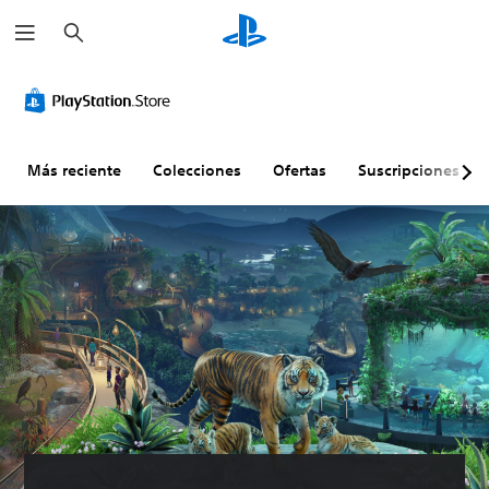
B
u
s
c
a
r
Más reciente
Colecciones
Ofertas
Suscripciones