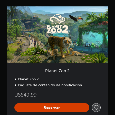
P
l
a
n
e
t
Z
o
o
2
Planet Zoo 2
Planet Zoo 2
Paquete de contenido de bonificación
US$49.99
Reservar