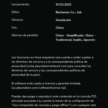
e
Lanzamiento:
13/12/2025
n
Editor:
NiuGamer Co., Ltd.
u
Géneros:
Simulación
n
Voz:
Chino
Idiomas de pantalla:
Chino - Simplificado, Chino -
t
Tradicional, Inglés, Japonés
o
t
Las funciones en línea requieren una cuenta y están sujetas a 
los términos de servicio y a la correspondiente política de 
a
privacidad (visita playstationnetwork.com para consultar los 
términos de servicio y las correspondientes políticas de 
l
privacidad de tu país).
d
El software está sujeto a licencia y garantía limitada 
(us.playstation.com/softwarelicense/sp).
e
Puedes descargar y reproducir este contenido en la consola PS5 
6
principal asociada a tu cuenta (a través de la configuración de 
“Uso compartido de consola y juego offline”) y en cualquier otra 