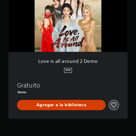
e
i
s
a
l
l
a
r
o
u
n
Love is all around 2 Demo
d
2
PS4
D
e
Gratuito
m
o
Demo
Agregar a la biblioteca