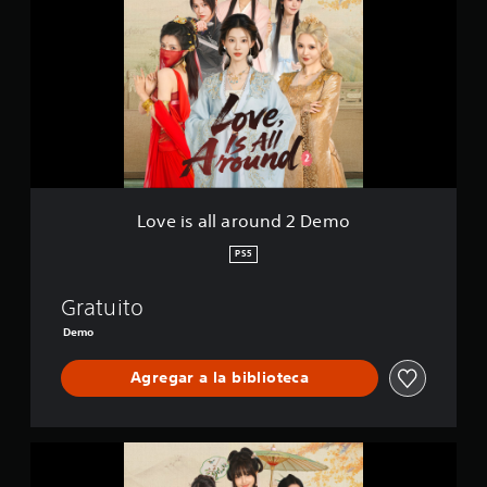
e
c
i
a
s
c
a
i
l
o
l
n
a
e
r
s
o
u
n
Love is all around 2 Demo
d
2
PS5
D
e
Gratuito
m
o
Demo
Agregar a la biblioteca
L
o