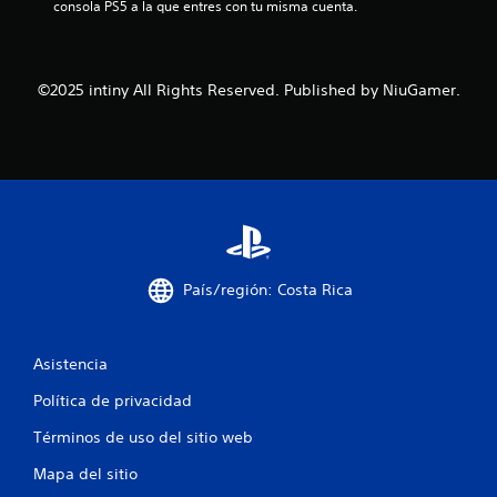
2
consola PS5 a la que entres con tu misma cuenta.
2
c
©2025 intiny All Rights Reserved. Published by NiuGamer.
a
l
i
f
i
País/región: Costa Rica
c
Asistencia
a
Política de privacidad
c
Términos de uso del sitio web
i
Mapa del sitio