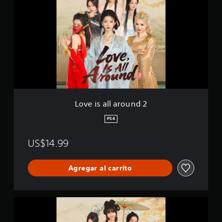
v
e
i
s
a
l
l
a
r
o
u
n
Love is all around 2
d
2
PS4
US$14.99
Agregar al carrito
L
o
v