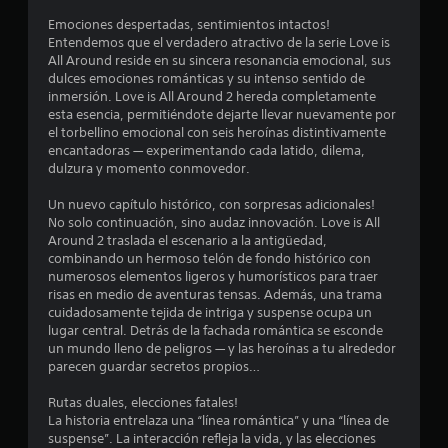
s
Emociones despertadas, sentimientos intactos!
Entendemos que el verdadero atractivo de la serie Love is
t
All Around reside en su sincera resonancia emocional, sus
dulces emociones románticas y su intenso sentido de
r
inmersión. Love is All Around 2 hereda completamente
esta esencia, permitiéndote dejarte llevar nuevamente por
e
el torbellino emocional con seis heroínas distintivamente
encantadoras — experimentando cada latido, dilema,
l
dulzura y momento conmovedor.
l
Un nuevo capítulo histórico, con sorpresas adicionales!
No solo continuación, sino audaz innovación. Love is All
a
Around 2 traslada el escenario a la antigüedad,
combinando un hermoso telón de fondo histórico con
s
numerosos elementos ligeros y humorísticos para traer
risas en medio de aventuras tensas. Además, una trama
d
cuidadosamente tejida de intriga y suspense ocupa un
lugar central. Detrás de la fachada romántica se esconde
e
un mundo lleno de peligros — y las heroínas a tu alrededor
parecen guardar secretos propios…
c
Rutas duales, elecciones fatales!
i
La historia entrelaza una “línea romántica” y una “línea de
suspense”. La interacción refleja la vida, y las elecciones