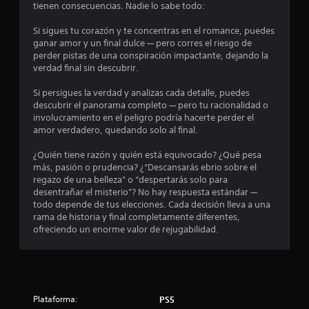
n
tienen consecuencias. Nadie lo sabe todo:
c
Si sigues tu corazón y te concentras en el romance, puedes
ganar amor y un final dulce — pero corres el riesgo de
o
perder pistas de una conspiración impactante, dejando la
verdad final sin descubrir.
e
Si persigues la verdad y analizas cada detalle, puedes
descubrir el panorama completo — pero tu racionalidad o
s
involucramiento en el peligro podría hacerte perder el
amor verdadero, quedando solo al final.
t
¿Quién tiene razón y quién está equivocado? ¿Qué pesa
r
más, pasión o prudencia? ¿“Descansarás ebrio sobre el
regazo de una belleza” o “despertarás solo para
e
desentrañar el misterio”? No hay respuesta estándar —
todo depende de tus elecciones. Cada decisión lleva a una
l
rama de historia y final completamente diferentes,
ofreciendo un enorme valor de rejugabilidad.
l
a
s
Plataforma:
PS5