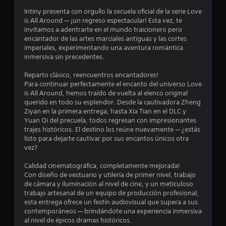
o
Intiny presenta con orgullo la secuela oficial de la serie Love
is All Around — ¡un regreso espectacular! Esta vez, te
m
invitamos a adentrarte en el mundo traicionero pero
encantador de las artes marciales antiguas y las cortes
e
imperiales, experimentando una aventura romántica
inmersiva sin precedentes.
d
Reparto clásico, reencuentros encantadores!
i
Para continuar perfectamente el encanto del universo Love
is All Around, hemos traído de vuelta al elenco original
o
querido en todo su esplendor. Desde la cautivadora Zheng
Ziyan en la primera entrega, hasta Xia Tian en el DLC y
:
Yuan Qi del precuela, todos regresan con impresionantes
trajes históricos. El destino los reúne nuevamente — ¿estás
4
listo para dejarte cautivar por sus encantos únicos otra
vez?
.
Calidad cinematográfica, completamente mejorada!
5
Con diseño de vestuario y utilería de primer nivel, trabajo
de cámara y iluminación al nivel de cine, y un meticuloso
trabajo artesanal de un equipo de producción profesional,
5
esta entrega ofrece un festín audiovisual que supera a sus
contemporáneos — brindándote una experiencia inmersiva
e
al nivel de épicos dramas históricos.