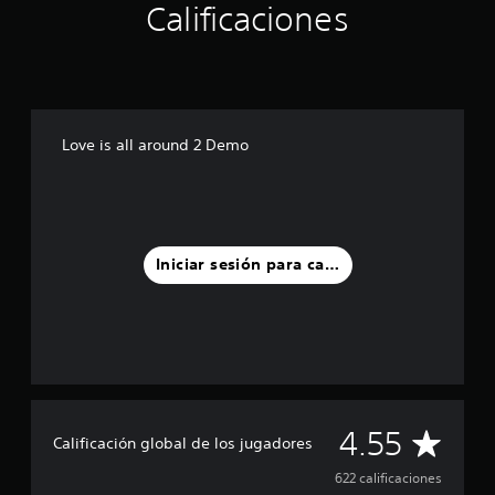
Calificaciones
Love is all around 2 Demo
Iniciar sesión para calificar
C
4.55
Calificación global de los jugadores
a
622 calificaciones