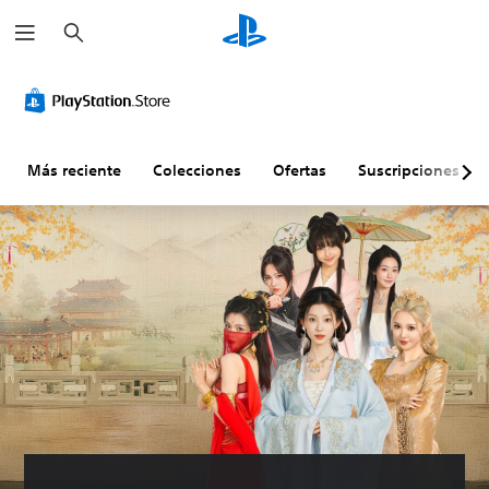
B
u
s
c
a
r
Más reciente
Colecciones
Ofertas
Suscripciones