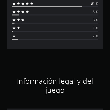
81 %
l
8 %
i
3 %
f
1 %
i
7 %
c
a
c
i
ó
Información legal y del
n
juego
p
r