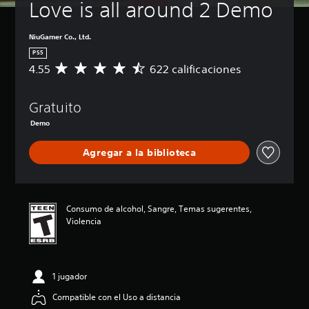
Love is all around 2 Demo
NiuGamer Co., Ltd.
PS5
4.55
622 calificaciones
C
a
l
Gratuito
i
f
Demo
i
c
Agregar a la biblioteca
a
c
i
ó
n
Consumo de alcohol, Sangre, Temas sugerentes,
p
Violencia
r
o
m
e
1 jugador
d
i
Compatible con el Uso a distancia
o