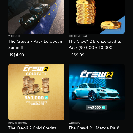
VEHÍCULO
DINERO VIRTUAL
The Crew 2 - Pack European
The Crew® 2 Bronze Credits
Summit
Pack (90,000 + 10,000
bonus)
US$4.99
US$9.99
DINERO VIRTUAL
ELEMENTO
The Crew® 2 Gold Credits
The Crew® 2 - Mazda RX-8