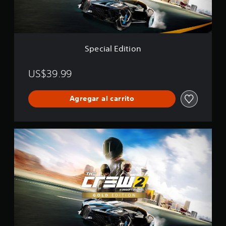
i
t
i
o
n
Special Edition
US$39.99
Agregar al carrito
G
o
l
d
E
d
i
t
i
o
n