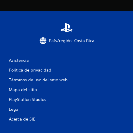
l
l
a
s
País/región: Costa Rica
e
n
Asistencia
u
Política de privacidad
n
Términos de uso del sitio web
t
Mapa del sitio
PlayStation Studios
o
Legal
t
Acerca de SIE
a