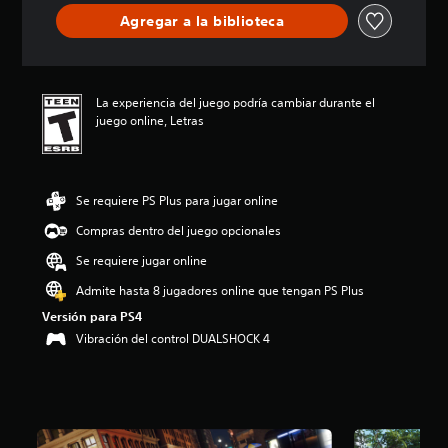
i
Agregar a la biblioteca
o
:
4
.
La experiencia del juego podría cambiar durante el
1
juego online, Letras
4
e
s
t
r
Se requiere PS Plus para jugar online
e
l
Compras dentro del juego opcionales
l
Se requiere jugar online
a
s
Admite hasta 8 jugadores online que tengan PS Plus
d
Versión para PS4
e
c
Vibración del control DUALSHOCK 4
i
n
c
o
e
s