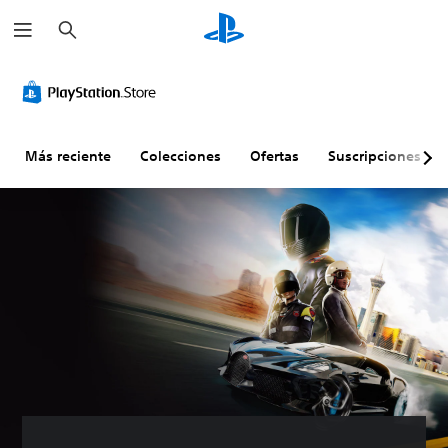
B
u
s
c
a
r
Más reciente
Colecciones
Ofertas
Suscripciones