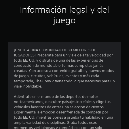
ó
Información legal y del
n
juego
p
r
o
¡ÚNETE A UNA COMUNIDAD DE 30 MILLONES DE
JUGADORES! Prepárate para un viaje de alta velocidad por
m
todo EE. UU. y disfruta de una de las experiencias de
conducción de mundo abierto más completas jamás
e
creadas. Con acceso a contenido gratuito y nuevos modos
de juego, circuitos, vehículos, eventos y más cada
d
temporada, The Crew 2 tiene todo lo que necesitas para un
viaje inolvidable.
i
Adéntrate en el mundo de los deportes de motor
o
norteamericanos, descubre paisajes increíbles y elige tus
vehículos favoritos de entre una selección de cientos.
:
Experimenta la emoción desenfrenada de competir por
todo EE. UU. mientras pones a prueba tu habilidad en una
4
amplia variedad de disciplinas. Graba todos esos
momentos vertiginosos y compártelos con tan solo