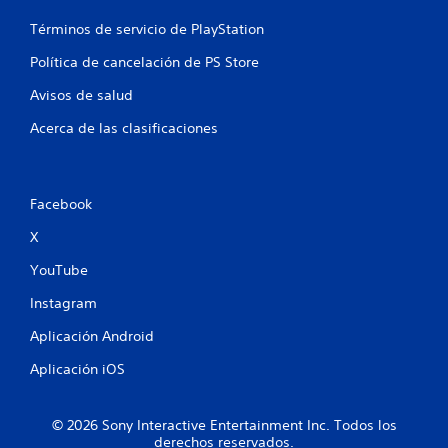
l
Términos de servicio de PlayStation
d
Política de cancelación de PS Store
e
Avisos de salud
2
Acerca de las clasificaciones
8
9
Facebook
7
X
5
YouTube
8
Instagram
c
Aplicación Android
Aplicación iOS
a
l
© 2026 Sony Interactive Entertainment Inc. Todos los
derechos reservados.