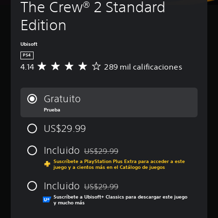
The Crew® 2 Standard 
Edition
Ubisoft
PS4
4.14
289 mil calificaciones
C
a
l
i
Gratuito
f
Prueba
i
c
US$29.99
a
c
i
Incluido
US$29.99
Rebajado del precio original de US$29.99
ó
Suscríbete a PlayStation Plus Extra para acceder a este
n
juego y a cientos más en el Catálogo de juegos
p
r
Incluido
US$29.99
o
Rebajado del precio original de US$29.99
Suscríbete a Ubisoft+ Classics para descargar este juego
m
y mucho más
e
d