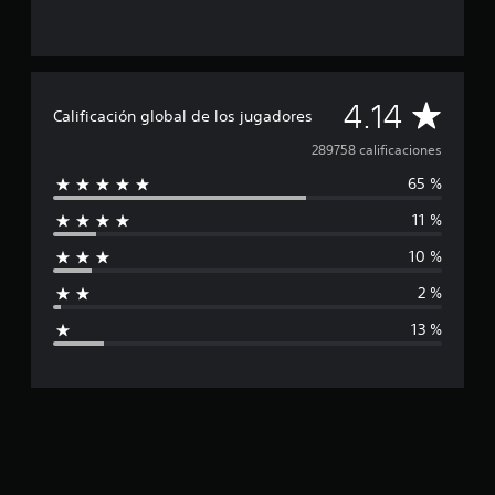
C
4.14
Calificación global de los jugadores
a
289758 calificaciones
65 %
l
11 %
i
10 %
f
2 %
i
13 %
c
a
c
i