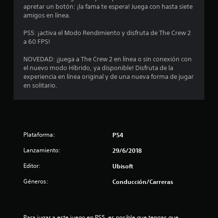
.
apretar un botón: ¡la fama te espera! Juega con hasta siete
amigos en línea.
1
PS5: ¡activa el Modo Rendimiento y disfruta de The Crew 2
a 60 FPS!
4
NOVEDAD: ¡juega a The Crew 2 en línea o sin conexión con
e
el nuevo modo Híbrido, ya disponible! Disfruta de la
experiencia en línea original y de una nueva forma de jugar
s
en solitario.
t
r
e
Plataforma:
PS4
l
Lanzamiento:
29/6/2018
Editor:
Ubisoft
l
Géneros:
Conducción/Carreras
a
s
Para jugar a este juego en PS5, es posible que tengas que 