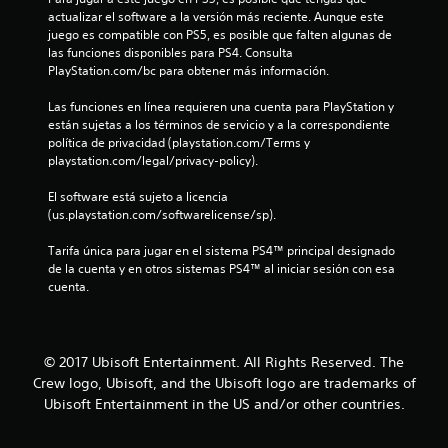
d
actualizar el software a la versión más reciente. Aunque este 
juego es compatible con PS5, es posible que falten algunas de 
e
las funciones disponibles para PS4. Consulta 
PlayStation.com/bc para obtener más información.
c
Las funciones en línea requieren una cuenta para PlayStation y 
i
están sujetas a los términos de servicio y a la correspondiente 
política de privacidad (playstation.com/Terms y 
n
playstation.com/legal/privacy-policy).
c
El software está sujeto a licencia 
(us.playstation.com/softwarelicense/sp).
o
Tarifa única para jugar en el sistema PS4™ principal designado 
e
de la cuenta y en otros sistemas PS4™ al iniciar sesión con esa 
cuenta.
s
t
© 2017 Ubisoft Entertainment. All Rights Reserved. The
r
Crew logo, Ubisoft, and the Ubisoft logo are trademarks of
Ubisoft Entertainment in the US and/or other countries.
e