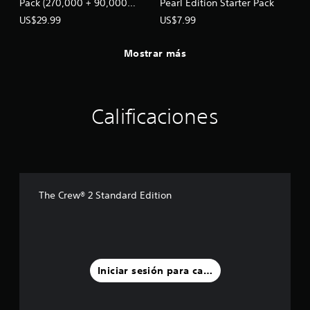
Pack (270,000 + 90,000
Pearl Edition Starter Pack
bonus)
US$29.99
US$7.99
Mostrar más
Calificaciones
The Crew® 2 Standard Edition
Iniciar sesión para calificar