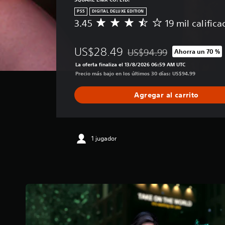
PS5
DIGITAL DELUXE EDITION
3.45
19 mil calific
C
a
l
US$28.49
US$94.99
Ahorra un 70 %
i
Rebajado del precio original
f
La oferta finaliza el 13/8/2026 06:59 AM UTC
i
Precio más bajo en los últimos 30 días: US$94.99
c
a
Agregar al carrito
c
i
ó
n
p
1 jugador
r
o
m
e
d
i
o
:
3