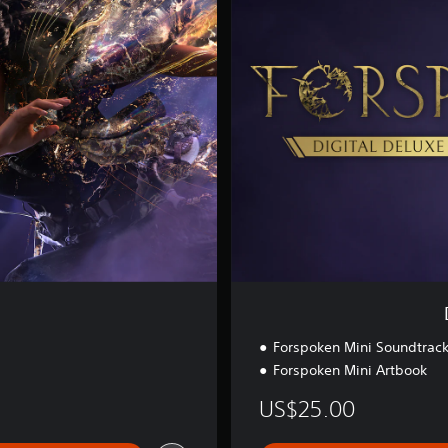
t
a
l
D
e
l
u
x
e
U
p
g
r
a
d
e
Forspoken Mini Soundtrac
Forspoken Mini Artbook
US$25.00