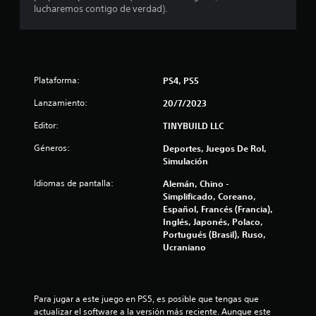
l
p
lucharemos contigo de verdad).
f
P
u
u
l
i
e
s
d
a
c
e
r
Plataforma:
PS4, PS5
s
o
a
c
m
Lanzamiento:
20/7/2023
r
a
c
e
n
Editor:
TINYBUILD LLC
a
t
i
r
Géneros:
e
Deportes, Juegos De Rol,
p
n
Simulación
u
o
e
Idiomas de pantalla:
Alemán, Chino -
n
r
Simplificado, Coreano,
t
n
p
Español, Francés (Francia),
o
u
Inglés, Japonés, Polaco,
s
l
e
Portugués (Brasil), Ruso,
d
s
Ucraniano
e
a
s
g
d
u
o
a
s
Para jugar a este juego en PS5, es posible que tengas que 
r
v
actualizar el software a la versión más reciente. Aunque este 
d
a