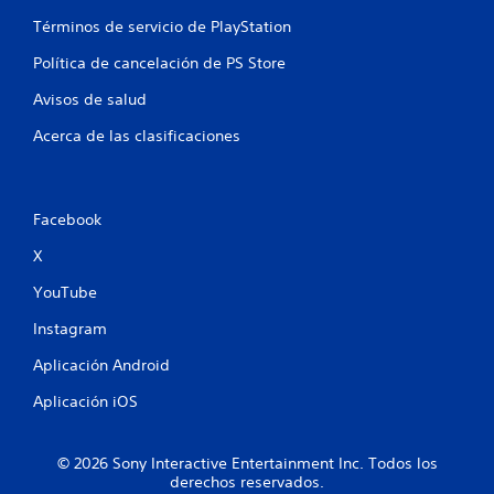
e
l
Términos de servicio de PlayStation
l
e
o
Política de cancelación de PS Store
s
d
d
e
Avisos de salud
e
j
m
Acerca de las clasificaciones
a
o
s
v
t
i
e
.
m
Facebook
i
X
e
n
YouTube
t
o
Instagram
P
Aplicación Android
u
e
Aplicación iOS
d
e
s
© 2026 Sony Interactive Entertainment Inc. Todos los
j
derechos reservados.