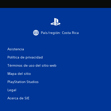
v
e
S
r
e
a
p
l
j
u
u
e
País/región: Costa Rica
e
d
g
e
o
j
e
Asistencia
u
x
g
a
Política de privacidad
a
c
Términos de uso del sitio web
r
t
a
s
Mapa del sitio
m
i
e
n
PlayStation Studios
n
c
t
Legal
o
e
n
d
Acerca de SIE
t
o
r
n
o
d