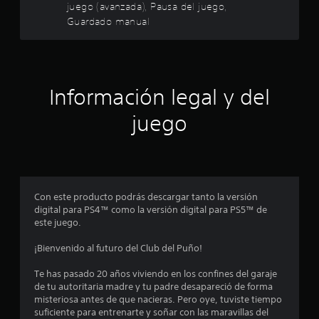
l
s
juego (avanzada), Pausa del juego,
r
n
i
Guardado manual
m
t
a
n
a
e
p
c
e
s
u
i
l
ó
g
l
d
n
a
s
Información legal y del
d
m
a
e
e
e
juego
c
a
p
c
i
u
l
o
d
a
i
n
i
y
e
o
o
n
s
t
l
Con este producto podrás descargar tanto la versión
a
a
s
c
digital para PS4™ como la versión digital para PS5™ de
m
e
i
este juego.
b
x
m
o
i
p
u
¡Bienvenido al futuro del Club del Puño!
é
e
l
e
n
r
Te has pasado 20 años viviendo en los confines del garaje
t
s
i
de tu autoritaria madre y tu padre desapareció de forma
s
á
e
e
misteriosa antes de que nacieras. Pero oye, tuviste tiempo
n
c
n
suficiente para entrenarte y soñar con las maravillas del
e
o
c