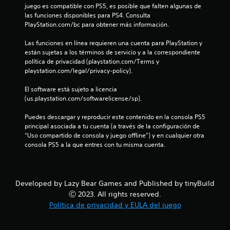
juego es compatible con PS5, es posible que falten algunas de 
a
r
las funciones disponibles para PS4. Consulta 
d
i
PlayStation.com/bc para obtener más información.
o
o
m
s
Las funciones en línea requieren una cuenta para PlayStation y 
a
b
están sujetas a los términos de servicio y a la correspondiente 
n
o
política de privacidad (playstation.com/Terms y 
u
t
playstation.com/legal/privacy-policy).
a
o
l
n
El software está sujeto a licencia 
p
e
(us.playstation.com/softwarelicense/sp).
a
s
r
a
Puedes descargar y reproducir este contenido en la consola PS5 
a
l
principal asociada a tu cuenta (a través de la configuración de 
q
m
“Uso compartido de consola y juego offline”) y en cualquier otra 
u
i
consola PS5 a la que entres con tu misma cuenta.
e
s
p
m
u
o
e
t
d
i
Developed by Lazy Bear Games and Published by tinyBuild
a
e
Ⓒ 2023. All rights reserved.
s
m
Política de privacidad y EULA del juego
v
p
o
o
l
.