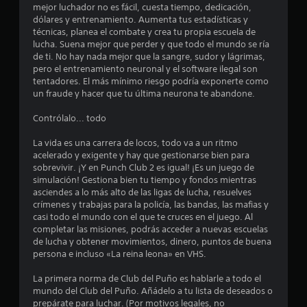
s
o
d
mejor luchador no es fácil, cuesta tiempo, dedicación,
d
f
t
e
dólares y entrenamiento. Aumenta tus estadísticas y
e
f
s
técnicas, planea el combate y crea tu propia escuela de
l
l
a
p
lucha. Suena mejor que perder y que todo el mundo se ría
a
i
l
de ti. No hay nada mejor que la sangre, sudor y lágrimas,
v
n
a
pero el entrenamiento neuronal y el software ilegal son
l
i
e
z
tentadores. El más mínimo riesgo podría exponerte como
b
)
a
un fraude y hacer que tu última neurona te abandone.
d
r
.
r
a
t
Contrólalo... todo
e
c
e
G
i
p
La vida es una carrera de locos, todo va a un ritmo
u
5
ó
o
acelerado y exigente y hay que gestionarse bien para
a
n
r
sobrevivir. ¡Y en Punch Club 2 es igual! ¡Es un juego de
0
r
d
l
simulación! Gestiona bien tu tiempo y fondos mientras
e
d
o
asciendes a lo más alto de las ligas de lucha, resuelves
2
l
a
s
crímenes y trabajas para la policía, las bandas, las mafias y
c
d
m
casi todo el mundo con el que te cruces en el juego. Al
c
o
o
e
completar las misiones, podrás acceder a nuevas escuelas
n
m
n
de lucha y obtener movimientos, dinero, puntos de buena
a
t
ú
persona e incluso «La reina leona» en VHS.
a
r
s
n
o
l
s
La primera norma de Club del Puño es hablarle a todo el
u
l
i
mundo del Club del Puño. Añádelo a tu lista de deseados o
a
.
i
n
prepárate para luchar. (Por motivos legales, no