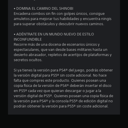
n
u
a
e
• DOMINA EL CAMINO DEL SHINOBI
d
t
g
Encadena combos sin fin con golpes únicos, consigue
a
o
amuletos para mejorar tus habilidades y encuentra ningis
l
o
e
para superar obstáculos y descubrir nuevos caminos.
a
n
r
t
c
• ADÉNTRATE EN UN MUNDO NUEVO DE ESTILO
e
u
INCONFUNDIBLE
s
a
a
Recorre más de una docena de escenarios únicos y
i
l
espectaculares, que van desde bases militares hasta un
s
l
q
desierto abrasador, repletos de acertijos de plataformas y
t
u
secretos ocultos.
e
d
i
n
e
Si ya tienes la versión para PS4® del juego, podrás obtener
c
e
r
la versión digital para PS5® sin coste adicional. No hace
i
m
falta que compres este producto. Quienes posean una
a
5
o
copia física de la versión de PS4® deberán insertar el disco
d
m
en PS5® cada vez que quieran descargar o jugar a la
e
e
6
versión digital de PS5®. Quienes posean una copia física de
l
n
la versión para PS4® y la consola PS5® de edición digital no
o
t
3
podrán obtener la versión para PS5® sin coste adicional.
s
o
g
d
2
a
u
t
r