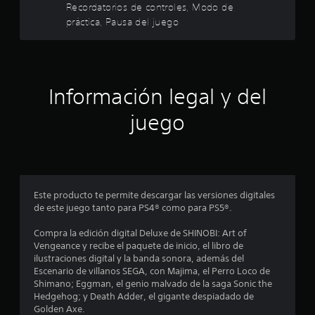
Recordatorios de controles, Modo de
e
e
c
práctica, Pausa del juego
a
c
l
r
t
l
o
l
a
d
f
e
a
o
Información legal y del
g
r
a
s
m
juego
t
a
d
i
d
e
l
e
j
l
u
o
c
g
a
Este producto te permite descargar las versiones digitales
a
de este juego tanto para PS4® como para PS5®.
d
i
r
a
.
Compra la edición digital Deluxe de SHINOBI: Art of
p
n
Vengeance y recibe el paquete de inicio, el libro de
t
ilustraciones digital y la banda sonora, además del
P
a
c
Escenario de villanos SEGA, con Majima, el Perro Loco de
a
t
Shimano; Eggman, el genio malvado de la saga Sonic the
u
o
i
Hedgehog; y Death Adder, el gigante despiadado de
s
v
Golden Axe.