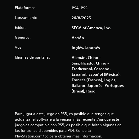
c
i
a
l
Plataforma:
PS4, PS5
n
a
l
t
o
Lanzamiento:
26/8/2025
e
l
s
e
Editor:
SEGA of America, Inc.
a
l
i
d
g
Géneros:
Acción
a
a
f
p
Voz:
Inglés, Japonés
m
t
e
a
i
Idiomas de pantalla:
Alemán, Chino -
p
t
Simplificado, Chino -
l
i
c
Tradicional, Coreano,
a
v
Español, Español (México),
y
o
a
Francés (Francia), Inglés,
o
s
Italiano, Japonés, Portugués
l
.
c
(Brasil), Ruso
a
e
i
x
p
Para jugar a este juego en PS5, es posible que tengas que 
o
e
actualizar el software a la versión más reciente. Aunque este 
r
juego es compatible con PS5, es posible que falten algunas de 
n
i
las funciones disponibles para PS4. Consulta 
e
PlayStation.com/bc para obtener más información.
n