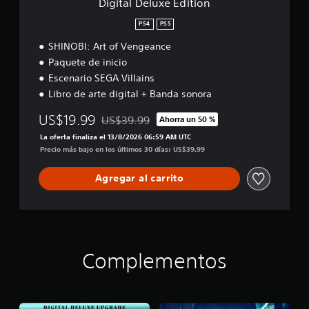
Digital Deluxe Edition
e
d
s
r
s
i
p
l
PS4
PS5
.
t
r
o
SHINOBI: Art of Vengeance
i
i
s
S
o
n
c
Paquete de inicio
n
e
c
o
Escenario SEGA Villains
i
n
p
Libro de arte digital + Banda sonora
p
t
u
a
r
e
US$19.99
US$39.99
Ahorra un 50 %
l
o
Rebajado del precio original de US$39.99
d
e
l
La oferta finaliza el 13/8/2026 06:59 AM UTC
e
s
e
Precio más bajo en los últimos 30 días: US$39.99
j
.
s
u
d
Agregar al carrito
g
e
S
a
l
u
j
r
b
u
s
t
e
i
g
í
n
Complementos
o
t
v
e
u
i
n
l
b
c
o
r