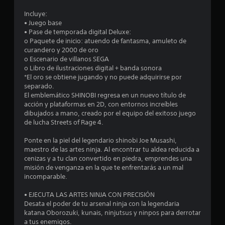
a
e
o
d
Incluye:
P
s
e
• Juego base
u
l
• Pase de temporada digital Deluxe:
e
t
o Paquete de inicio: atuendo de fantasma, amuleto de
j
d
curandero y 2000 de oro
u
e
r
o Escenario de villanos SEGA
e
s
o Libro de ilustraciones digital + banda sonora
j
g
e
*El oro se obtiene jugando y no puede adquirirse por
u
o
separado.
g
P
El emblemático SHINOBI regresa en un nuevo título de
l
a
u
acción y plataformas en 2D, con entornos increíbles
r
e
dibujados a mano, creado por el equipo del exitoso juego
l
s
d
de lucha Streets of Rage 4.
i
e
a
n
s
Ponte en la piel del legendario shinobi Joe Musashi,
t
p
maestro de las artes ninja. Al encontrar tu aldea reducida a
s
e
a
cenizas y a tu clan convertido en piedra, emprendes una
n
u
misión de venganza en la que te enfrentarás a un mal
e
e
s
incomparable.
r
a
n
a
r
• EJECUTA LAS ARTES NINJA CON PRECISIÓN
c
e
Desata el poder de tu arsenal ninja con la legendaria
t
u
l
katana Oborozuki, kunais, ninjutsus y ninpos para derrotar
i
j
a tus enemigos.
v