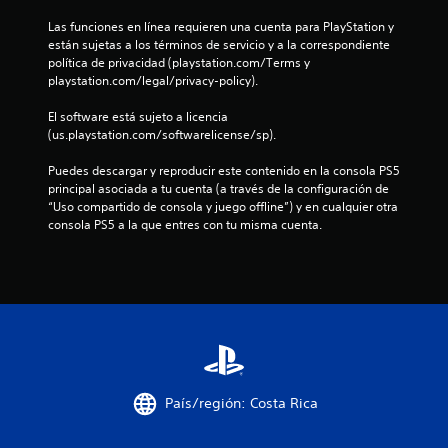
e
c
Las funciones en línea requieren una cuenta para PlayStation y 
s
i
están sujetas a los términos de servicio y a la correspondiente 
a
política de privacidad (playstation.com/Terms y 
c
playstation.com/legal/privacy-policy).
i
n
El software está sujeto a licencia 
e
(us.playstation.com/softwarelicense/sp).
m
á
Puedes descargar y reproducir este contenido en la consola PS5 
t
principal asociada a tu cuenta (a través de la configuración de 
i
“Uso compartido de consola y juego offline”) y en cualquier otra 
c
consola PS5 a la que entres con tu misma cuenta.
a
(
s
o
l
o
e
l
j
u
País/región: Costa Rica
e
g
o