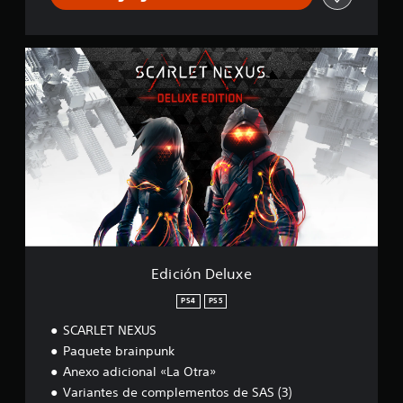
N
E
X
U
E
S
d
i
c
i
ó
n
D
e
l
u
x
e
Edición Deluxe
PS4
PS5
SCARLET NEXUS
Paquete brainpunk
Anexo adicional «La Otra»
Variantes de complementos de SAS (3)