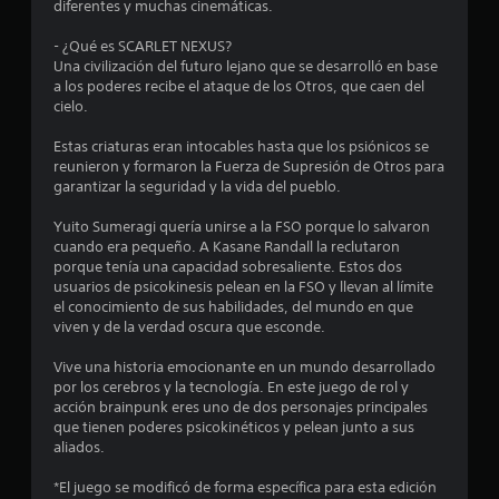
diferentes y muchas cinemáticas.
i
- ¿Qué es SCARLET NEXUS?
o
Una civilización del futuro lejano que se desarrolló en base
a los poderes recibe el ataque de los Otros, que caen del
:
cielo.
4
Estas criaturas eran intocables hasta que los psiónicos se
reunieron y formaron la Fuerza de Supresión de Otros para
.
garantizar la seguridad y la vida del pueblo.
4
Yuito Sumeragi quería unirse a la FSO porque lo salvaron
cuando era pequeño. A Kasane Randall la reclutaron
porque tenía una capacidad sobresaliente. Estos dos
1
usuarios de psicokinesis pelean en la FSO y llevan al límite
el conocimiento de sus habilidades, del mundo en que
e
viven y de la verdad oscura que esconde.
s
Vive una historia emocionante en un mundo desarrollado
por los cerebros y la tecnología. En este juego de rol y
t
acción brainpunk eres uno de dos personajes principales
que tienen poderes psicokinéticos y pelean junto a sus
r
aliados.
e
*El juego se modificó de forma específica para esta edición