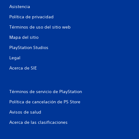
t
Asistencia
o
Política de privacidad
t
Términos de uso del sitio web
a
Mapa del sitio
PlayStation Studios
l
Legal
d
Acerca de SIE
e
9
Términos de servicio de PlayStation
2
Política de cancelación de PS Store
8
Avisos de salud
7
Acerca de las clasificaciones
c