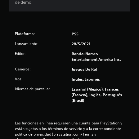
de demo.
l
l
a
Plataforma:
PS5
s
Lanzamiento:
28/5/2021
d
Editor:
Bandai Namco
Entertainment America Inc.
e
Géneros:
Juegos De Rol
c
Voz:
Inglés, Japonés
i
Idiomas de pantalla:
Español (México), Francés
(Francia), Inglés, Portugués
n
(Brasil)
c
o
Las funciones en línea requieren una cuenta para PlayStation y 
están sujetas a los términos de servicio y a la correspondiente 
e
política de privacidad (playstation.com/Terms y 