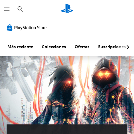
B
u
s
c
a
r
Más reciente
Colecciones
Ofertas
Suscripciones