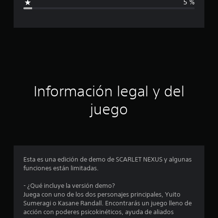
5 %
c
a
c
i
ó
Información legal y del
n
juego
p
r
o
Esta es una edición de demo de SCARLET NEXUS y algunas
funciones están limitadas.
m
- ¿Qué incluye la versión demo?
e
Juega con uno de los dos personajes principales, Yuito
Sumeragi o Kasane Randall. Encontrarás un juego lleno de
d
acción con poderes psicokinéticos, ayuda de aliados