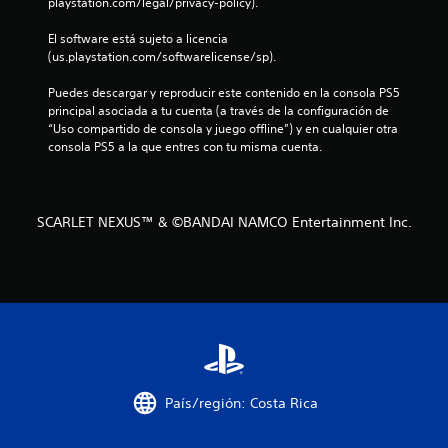
playstation.com/legal/privacy-policy).
s
El software está sujeto a licencia 
t
(us.playstation.com/softwarelicense/sp).
r
Puedes descargar y reproducir este contenido en la consola PS5 
principal asociada a tu cuenta (a través de la configuración de 
e
“Uso compartido de consola y juego offline”) y en cualquier otra 
consola PS5 a la que entres con tu misma cuenta.
l
l
SCARLET NEXUS™ & ©BANDAI NAMCO Entertainment Inc.
a
s
e
n
u
País/región: Costa Rica
n