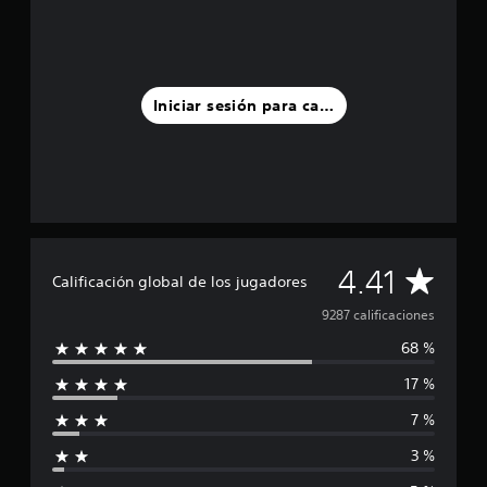
Iniciar sesión para calificar
C
4.41
Calificación global de los jugadores
a
9287 calificaciones
68 %
l
17 %
i
7 %
f
3 %
i