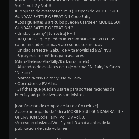
m
Vol. 1, Vol. 2 y Vol. 3
■Conjunto de avatares de PSN (10 tipos) de MOBILE SUIT
e
GUNDAM BATTLE OPERATION Code Fairy
■Los siguientes 8 artículos pueden usarse en MOBILE SUIT
d
GUNDAM BATTLE OPERATION 2:
- Unidad "Zanny" [terrestre] NV.1
i
- 100,000 DP que pueden intercambiarse por artículos
como unidades, armas y accesorios cosméticos
o
- Unidad terrestre "Zaku" de Alta Movilidad (AS) NV.1
- 6 playeras cosméticas para avatares
:
(Alma/Helena/Mia/Killy/Bárbara/Irmela)
- Atuendos de avatares de traje normal "N. Fairy" y Casco
3
"N. Fairy"
- Marcas "Noisy Fairy " y "Noisy Fairy "
.
- Operador de RV Alma
- 31 fichas que pueden usarse para sortear raciones de
0
lotería y adquirir diversos suministros
[Bonificación de compra de la Edición Deluxe]
4
Acceso anticipado de 1 día a MOBILE SUIT GUNDAM BATTLE
OPERATION Code Fairy, Vol. 2 y Vol. 3.
e
*Acceso exclusivo al Vol. 2 y Vol. 3 un día antes de la
publicación de cada volumen.
s