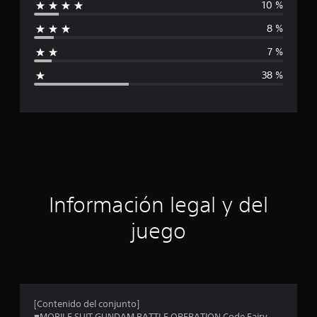
10 %
i
8 %
f
7 %
i
38 %
c
a
c
i
ó
Información legal y del
n
juego
p
r
o
[Contenido del conjunto]
■MOBILE SUIT GUNDAM BATTLE OPERATION Code Fairy,