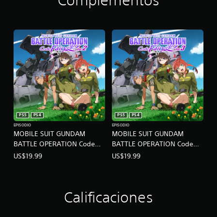
Complementos
PS5
PS4
PS5
PS4
EPISODIO
EPISODIO
MOBILE SUIT GUNDAM
MOBILE SUIT GUNDAM
BATTLE OPERATION Code
BATTLE OPERATION Code
Fairy Vol. 2
Fairy Vol. 3
US$19.99
US$19.99
Calificaciones