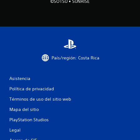
8
©SOTSU • SUNRISE
6
c
a
l
i
País/región: Costa Rica
f
Asistencia
i
Política de privacidad
c
Términos de uso del sitio web
a
Mapa del sitio
c
PlayStation Studios
i
Legal
o