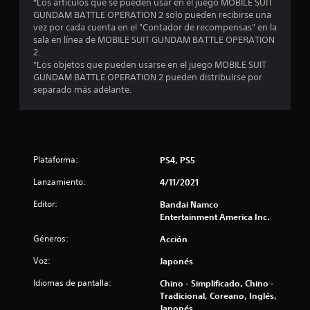
c
*Los artículos que se pueden usar en el juego MOBILE SUIT
GUNDAM BATTLE OPERATION 2 solo pueden recibirse una
o
vez por cada cuenta en el "Contador de recompensas" en la
sala en línea de MOBILE SUIT GUNDAM BATTLE OPERATION
e
2.
*Los objetos que pueden usarse en el juego MOBILE SUIT
GUNDAM BATTLE OPERATION 2 pueden distribuirse por
s
separado más adelante.
t
r
e
Plataforma:
PS4, PS5
l
Lanzamiento:
4/11/2021
Editor:
Bandai Namco
l
Entertainment America Inc.
a
Géneros:
Acción
s
Voz:
Japonés
e
Idiomas de pantalla:
Chino - Simplificado, Chino -
Tradicional, Coreano, Inglés,
Japonés