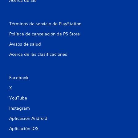
Acerca de SIE
n
e
Términos de servicio de PlayStation
s
Política de cancelación de PS Store
Avisos de salud
Acerca de las clasificaciones
Facebook
X
YouTube
Instagram
Aplicación Android
Aplicación iOS