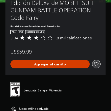
Edición Deluxe de MOBILE SUIT 
GUNDAM BATTLE OPERATION 
Code Fairy
Bandai Namco Entertainment America Inc.
PS4
PS5
EDICIÓN DELUXE
3.04
1.8 mil calificaciones
C
a
l
US$59.99
i
f
i
Agregar al carrito
c
a
c
i
ó
n
Lenguaje, Sangre, Violencia
p
r
o
m
Juego offline activado
e