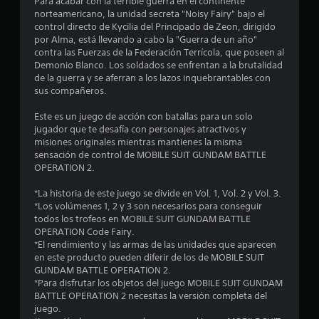
Para acabar con la terrible guerra en el continente
t
norteamericano, la unidad secreta "Noisy Fairy" bajo el
control directo de Kycilia del Principado de Zeon, dirigido
r
por Alma, está llevando a cabo la "Guerra de un año"
contra las Fuerzas de la Federación Terrícola, que poseen al
e
Demonio Blanco. Los soldados se enfrentan a la brutalidad
de la guerra y se aferran a los lazos inquebrantables con
l
sus compañeros.
l
Este es un juego de acción con batallas para un solo
jugador que te desafía con personajes atractivos y
a
misiones originales mientras mantienes la misma
sensación de control de MOBILE SUIT GUNDAM BATTLE
s
OPERATION 2.
d
*La historia de este juego se divide en Vol. 1, Vol. 2 y Vol. 3.
*Los volúmenes 1, 2 y 3 son necesarios para conseguir
e
todos los trofeos en MOBILE SUIT GUNDAM BATTLE
OPERATION Code Fairy.
c
*El rendimiento y las armas de las unidades que aparecen
en este producto pueden diferir de los de MOBILE SUIT
i
GUNDAM BATTLE OPERATION 2.
*Para disfrutar los objetos del juego MOBILE SUIT GUNDAM
n
BATTLE OPERATION 2 necesitas la versión completa del
juego.