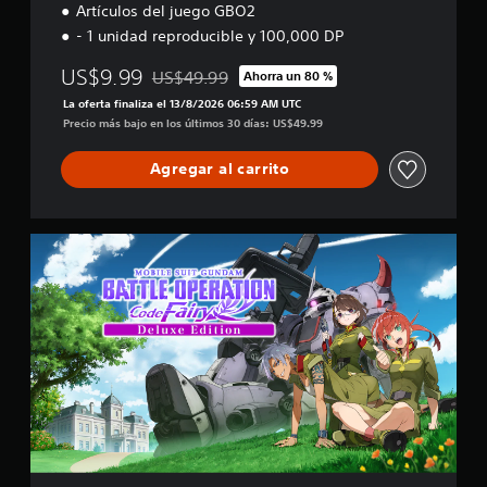
Artículos del juego GBO2
- 1 unidad reproducible y 100,000 DP
US$9.99
US$49.99
Ahorra un 80 %
Rebajado del precio original de US$49.99
La oferta finaliza el 13/8/2026 06:59 AM UTC
Precio más bajo en los últimos 30 días: US$49.99
Agregar al carrito
E
d
i
c
i
ó
n
D
e
l
u
x
e