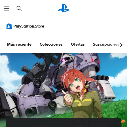
B
u
s
c
a
r
Más reciente
Colecciones
Ofertas
Suscripciones