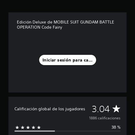
Edición Deluxe de MOBILE SUIT GUNDAM BATTLE
OPERATION Code Fairy
Iniciar sesión para calificar
C
3.04
Calificación global de los jugadores
a
1886 calificaciones
38 %
l