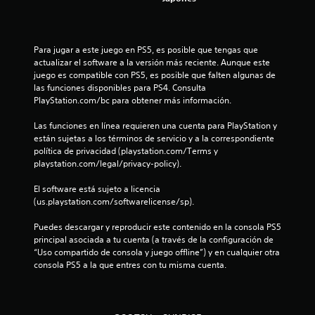
n
u
Para jugar a este juego en PS5, es posible que tengas que 
n
actualizar el software a la versión más reciente. Aunque este 
juego es compatible con PS5, es posible que falten algunas de 
t
las funciones disponibles para PS4. Consulta 
PlayStation.com/bc para obtener más información.
o
Las funciones en línea requieren una cuenta para PlayStation y 
t
están sujetas a los términos de servicio y a la correspondiente 
política de privacidad (playstation.com/Terms y 
a
playstation.com/legal/privacy-policy).
l
El software está sujeto a licencia 
(us.playstation.com/softwarelicense/sp).
d
Puedes descargar y reproducir este contenido en la consola PS5 
e
principal asociada a tu cuenta (a través de la configuración de 
“Uso compartido de consola y juego offline”) y en cualquier otra 
1
consola PS5 a la que entres con tu misma cuenta.
8