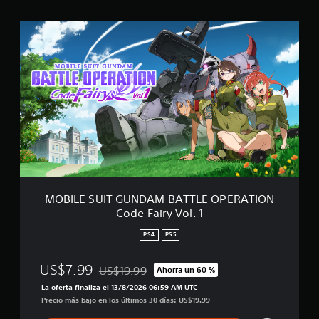
s
t
M
r
O
e
B
l
I
l
L
a
E
s
S
e
U
n
I
u
T
n
G
t
U
o
N
t
D
MOBILE SUIT GUNDAM BATTLE OPERATION
a
A
Code Fairy Vol. 1
l
M
d
B
PS4
PS5
e
A
1
T
.
US$7.99
US$19.99
T
Ahorra un 60 %
Rebajado del precio original de US$19.99
8
L
La oferta finaliza el 13/8/2026 06:59 AM UTC
m
E
Precio más bajo en los últimos 30 días: US$19.99
i
O
l