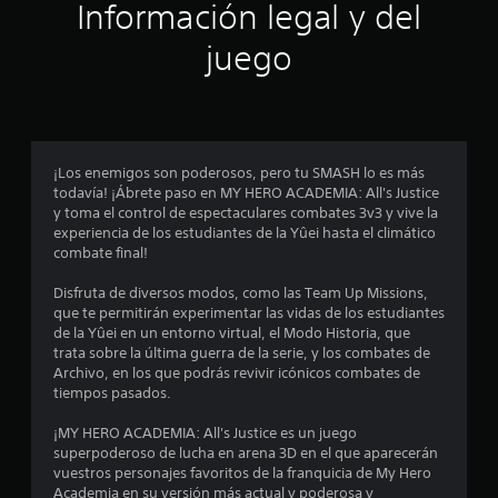
ó
Información legal y del
n
juego
p
r
o
¡Los enemigos son poderosos, pero tu SMASH lo es más
todavía! ¡Ábrete paso en MY HERO ACADEMIA: All's Justice
m
y toma el control de espectaculares combates 3v3 y vive la
experiencia de los estudiantes de la Yûei hasta el climático
e
combate final!
d
Disfruta de diversos modos, como las Team Up Missions,
que te permitirán experimentar las vidas de los estudiantes
i
de la Yûei en un entorno virtual, el Modo Historia, que
trata sobre la última guerra de la serie, y los combates de
o
Archivo, en los que podrás revivir icónicos combates de
tiempos pasados.
:
¡MY HERO ACADEMIA: All's Justice es un juego
3
superpoderoso de lucha en arena 3D en el que aparecerán
vuestros personajes favoritos de la franquicia de My Hero
Academia en su versión más actual y poderosa y