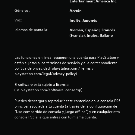
Entertainment America Inc.
l
Géneros:
Acción
a
Voz:
Inglés, Japonés
s
Idiomas de pantalla:
Alemán, Español, Francés
(Francia), Inglés, Italiano
e
n
Las funciones en línea requieren una cuenta para PlayStation y 
u
están sujetas a los términos de servicio y a la correspondiente 
política de privacidad (playstation.com/Terms y 
playstation.com/legal/privacy-policy).
n
El software está sujeto a licencia 
t
(us.playstation.com/softwarelicense/sp).
o
Puedes descargar y reproducir este contenido en la consola PS5 
principal asociada a tu cuenta (a través de la configuración de 
t
“Uso compartido de consola y juego offline”) y en cualquier otra 
consola PS5 a la que entres con tu misma cuenta.
a
l