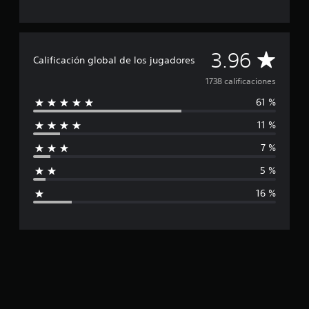
C
3.96
Calificación global de los jugadores
a
1738 calificaciones
61 %
l
11 %
i
7 %
f
5 %
i
16 %
c
a
c
i