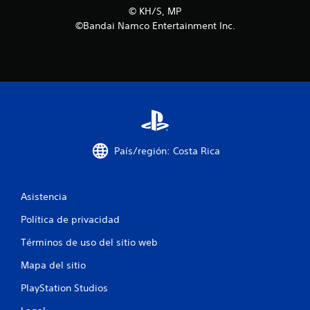
©︎ KH/S, MP
d
©Bandai Namco Entertainment Inc.
e
1
7
3
8
País/región: Costa Rica
c
a
Asistencia
l
Política de privacidad
Términos de uso del sitio web
i
Mapa del sitio
f
PlayStation Studios
i