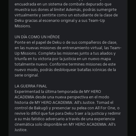
.
encuadrada en un sistema de combate depurado que
9
muestra sus dones al límite! Además, podrás sumergirte
virtualmente y sentirte como un estudiante de la clase de
Deku gracias al escenario original y a sus Team-Up
6
Missions.
e
UN DÍA COMO UN HÉROE
Ponte en el papel de Deku o de sus compañeros de clase,
s
en las nuevas misiones de entrenamiento virtual, las Team-
Up Missions. Completa las misiones junto a tus aliados y
t
triunfa en tu victoria por la justicia en un nuevo mapa
totalmente nuevo. Conforme termines misiones de este
r
nuevo modo, podrás desbloquear batallas icónicas de la
serie original.
e
LA GUERRA FINAL
l
Experimentad la última temporada de MY HERO
ACADEMIA desde una nueva perspectiva en el modo
l
historia de MY HERO ACADEMIA: All's Justice. Tomad el
control de Bakugô y presenciar su pelea con All For One, o
a
revive lo difícil que fue para Deku traer a la justicia y redimir
a su más fatídico adversario a través de una experiencia
s
cinemática solo disponible en MY HERO ACADEMIA: All's
Justice.
d