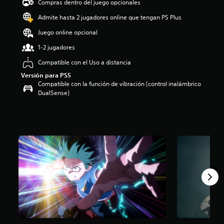
Compras dentro del juego opcionales
i
o
Admite hasta 2 jugadores online que tengan PS Plus
:
Juego online opcional
3
.
1-2 jugadores
9
6
Compatible con el Uso a distancia
e
Versión para PS5
s
Compatible con la función de vibración (control inalámbrico
t
DualSense)
r
e
l
l
a
s
d
e
c
i
n
c
o
e
s