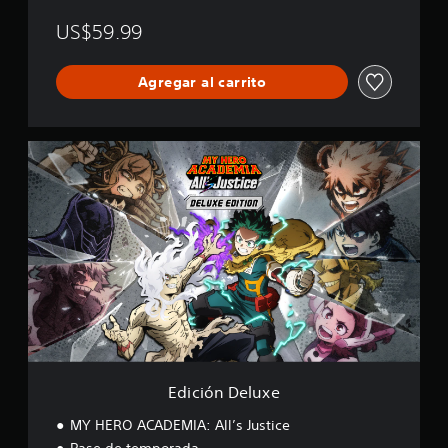
a
US$59.99
l
i
f
Agregar al carrito
i
c
a
c
E
i
d
o
i
n
c
e
i
s
ó
n
D
e
l
u
x
e
Edición Deluxe
MY HERO ACADEMIA: All’s Justice
Pase de temporada