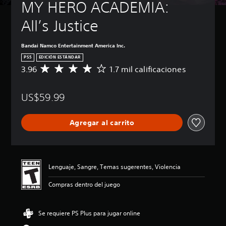
MY HERO ACADEMIA: 
All’s Justice
Bandai Namco Entertainment America Inc.
PS5
EDICIÓN ESTÁNDAR
3.96
1.7 mil calificaciones
C
a
l
US$59.99
i
f
i
Agregar al carrito
c
a
c
i
ó
Lenguaje, Sangre, Temas sugerentes, Violencia
n
p
Compras dentro del juego
r
o
m
Se requiere PS Plus para jugar online
e
d