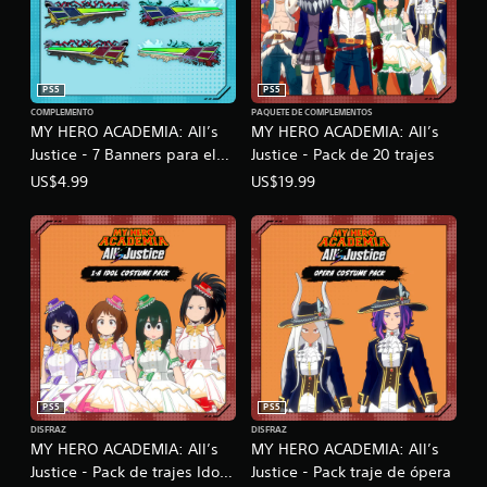
PS5
PS5
COMPLEMENTO
PAQUETE DE COMPLEMENTOS
MY HERO ACADEMIA: All’s
MY HERO ACADEMIA: All’s
Justice - 7 Banners para el
Justice - Pack de 20 trajes
HUD
US$4.99
US$19.99
PS5
PS5
DISFRAZ
DISFRAZ
MY HERO ACADEMIA: All’s
MY HERO ACADEMIA: All’s
Justice - Pack de trajes Idols
Justice - Pack traje de ópera