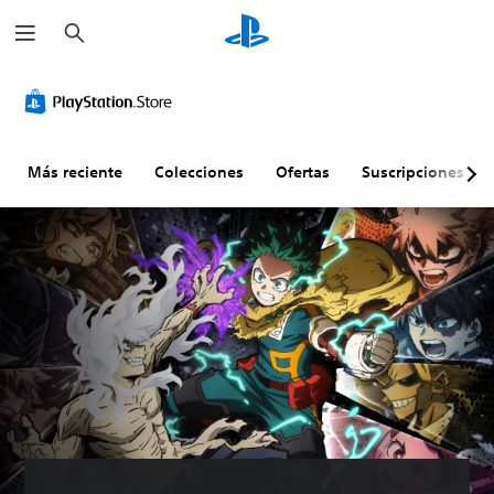
B
u
s
c
a
r
Más reciente
Colecciones
Ofertas
Suscripciones