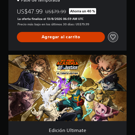
US$47.99
US$79.99
Ahorra un 40 %
Rebajado del precio original de US$79.99
La oferta finaliza el 13/8/2026 06:59 AM UTC
Precio más bajo en los últimos 30 días: US$79.99
Agregar al carrito
E
d
i
c
i
ó
n
U
l
t
i
m
a
t
Edición Ultimate
e