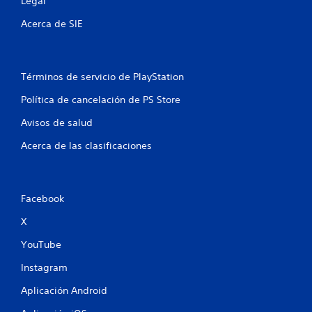
Legal
c
Acerca de SIE
a
c
Términos de servicio de PlayStation
i
Política de cancelación de PS Store
o
Avisos de salud
n
Acerca de las clasificaciones
e
s
Facebook
X
YouTube
Instagram
Aplicación Android