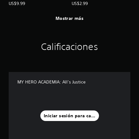
de 1-A
US$9.99
US$2.99
Mostrar más
Calificaciones
MY HERO ACADEMIA: All’s Justice
Iniciar sesión para calificar