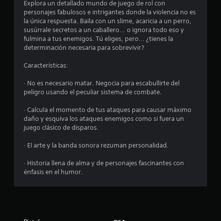
o
Explora un detallado mundo de juego de rol con
personajes fabulosos e intrigantes donde la violencia no es
m
la única respuesta. Baila con un slime, acaricia a un perro,
susúrrale secretos a un caballero... o ignora todo eso y
e
fulmina a tus enemigos. Tú eliges, pero... ¿tienes la
determinación necesaria para sobrevivir?
d
Características:
i
· No es necesario matar. Negocia para escabullirte del
o
peligro usando el peculiar sistema de combate.
:
· Calcula el momento de tus ataques para causar máximo
daño y esquiva los ataques enemigos como si fuera un
4
juego clásico de disparos.
.
· El arte y la banda sonora rezuman personalidad.
7
· Historia llena de alma y de personajes fascinantes con
énfasis en el humor.
3
e