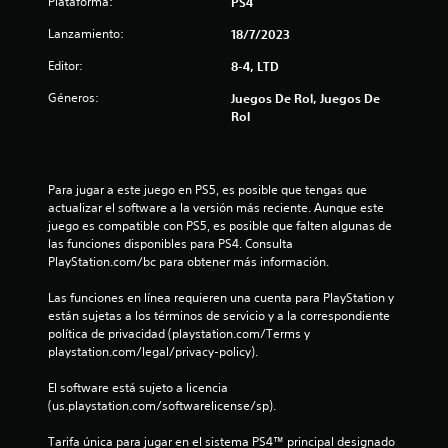
s
Plataforma:
PS4
t
Lanzamiento:
18/7/2023
Editor:
8-4, LTD
r
Géneros:
Juegos De Rol, Juegos De
e
Rol
l
l
Para jugar a este juego en PS5, es posible que tengas que 
actualizar el software a la versión más reciente. Aunque este 
a
juego es compatible con PS5, es posible que falten algunas de 
las funciones disponibles para PS4. Consulta 
s
PlayStation.com/bc para obtener más información.
d
Las funciones en línea requieren una cuenta para PlayStation y 
están sujetas a los términos de servicio y a la correspondiente 
e
política de privacidad (playstation.com/Terms y 
playstation.com/legal/privacy-policy).
c
El software está sujeto a licencia 
i
(us.playstation.com/softwarelicense/sp).
n
Tarifa única para jugar en el sistema PS4™ principal designado 