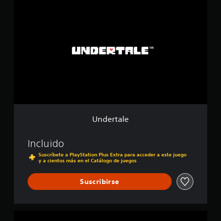
e
n
l
d
l
e
a
r
s
t
e
a
n
l
u
e
n
t
o
t
a
Undertale
l
d
e
Incluido
4
Suscríbete a PlayStation Plus Extra para acceder a este juego
2
y a cientos más en el Catálogo de juegos
m
i
Suscribirse
l
c
a
l
U
i