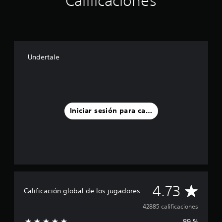
Calificaciones
Undertale
Iniciar sesión para calificar
C
4.73
Calificación global de los jugadores
a
42885 calificaciones
89 %