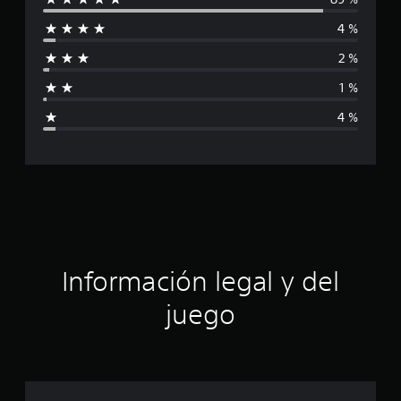
l
4 %
i
2 %
f
1 %
i
4 %
c
a
c
i
ó
Información legal y del
n
juego
p
r