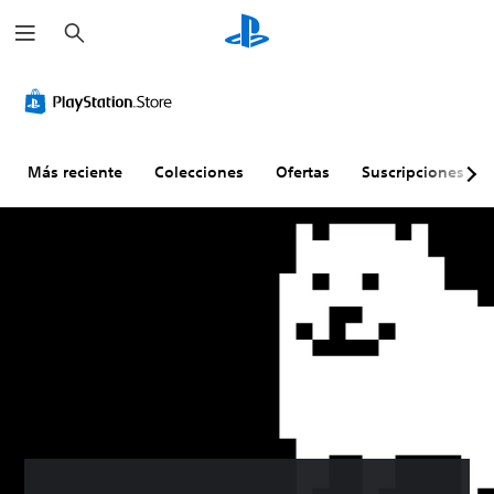
B
u
s
c
a
r
Más reciente
Colecciones
Ofertas
Suscripciones