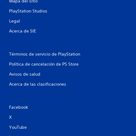
Mapa del sitio
n
PlayStation Studios
u
Legal
n
Acerca de SIE
t
o
Términos de servicio de PlayStation
t
Política de cancelación de PS Store
Avisos de salud
a
Acerca de las clasificaciones
l
d
Facebook
e
X
4
YouTube
2