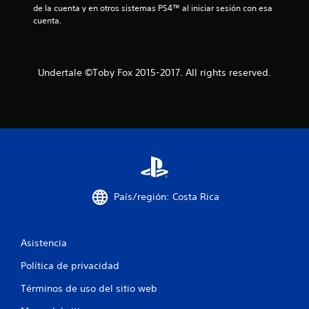
de la cuenta y en otros sistemas PS4™ al iniciar sesión con esa 
c
cuenta.
o
e
Undertale ©Toby Fox 2015-2017. All rights reserved.
s
t
r
e
l
País/región: Costa Rica
l
Asistencia
a
Política de privacidad
s
Términos de uso del sitio web
e