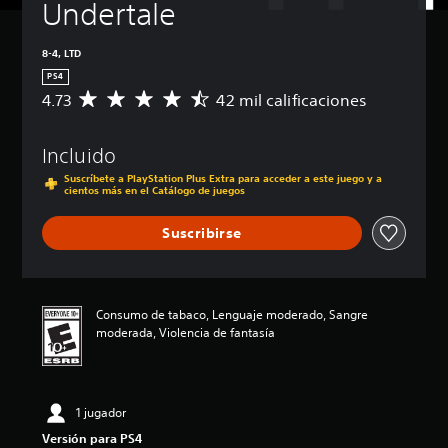
Undertale
8-4, LTD
PS4
4.73
42 mil calificaciones
C
a
l
Incluido
i
f
Suscríbete a PlayStation Plus Extra para acceder a este juego y a
i
cientos más en el Catálogo de juegos
c
a
Suscribirse
c
i
ó
n
Consumo de tabaco, Lenguaje moderado, Sangre
p
moderada, Violencia de fantasía
r
o
m
e
d
1 jugador
i
Versión para PS4
o