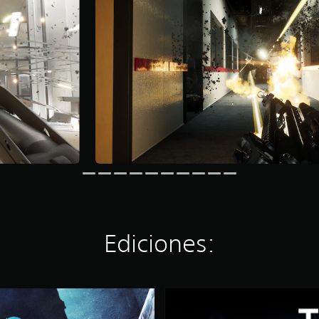
Ediciones:
D
i