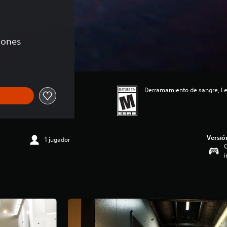
ciones
Derramamiento de sangre, Len
Versió
1 jugador
C
i