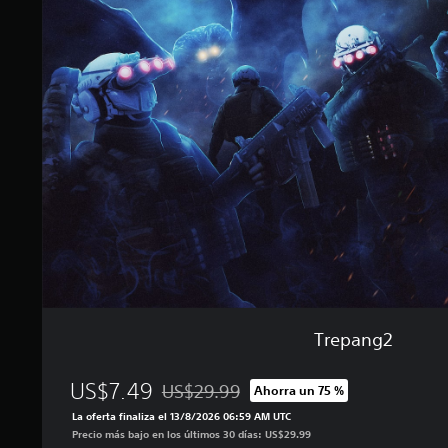
t
e
r
p
e
a
l
n
l
g
a
2
s
e
n
u
n
t
o
t
a
l
d
e
Trepang2
3
m
i
US$7.49
US$29.99
Ahorra un 75 %
Rebajado del precio original de US$29.99
l
La oferta finaliza el 13/8/2026 06:59 AM UTC
c
Precio más bajo en los últimos 30 días: US$29.99
a