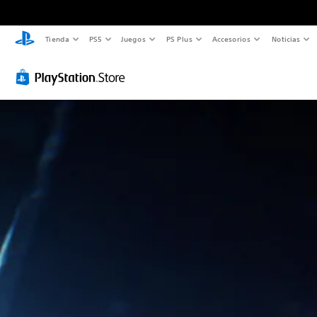
Tienda
PS5
Juegos
PS Plus
Accesorios
Noticias